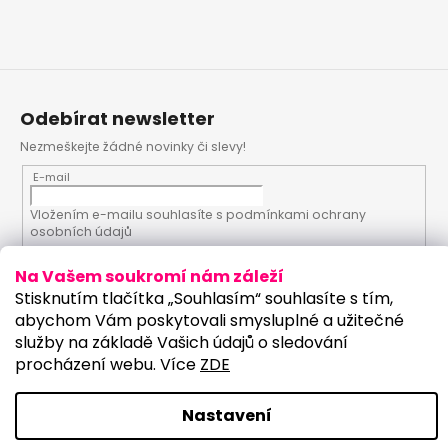
Odebírat newsletter
Nezmeškejte žádné novinky či slevy!
E-mail
Vložením e-mailu souhlasíte s
podmínkami ochrany
osobních údajů
Na Vašem soukromí nám záleží
PŘIHLÁSIT SE
Stisknutím tlačítka „Souhlasím“ souhlasíte s tím,
abychom Vám poskytovali smysluplné a užitečné
služby na základě Vašich údajů o sledování
procházení webu. Více
ZDE
Vytvořil Shoptet
Upravilo studio:
Copyright 2026
PartyKostym.cz
. Všechna práva
Nastavení
vyhrazena.
Upravit nastavení cookies