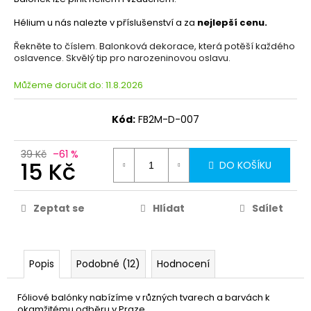
Hélium u nás nalezte v příslušenství a za
nejlepší cenu.
Řekněte to číslem. Balonková dekorace, která potěší každého
oslavence. Skvělý tip pro narozeninovou oslavu.
Můžeme doručit do:
11.8.2026
Kód:
FB2M-D-007
39 Kč
–61 %
15 Kč
DO KOŠÍKU
Zeptat se
Hlídat
Sdílet
Popis
Podobné (12)
Hodnocení
Fóliové balónky nabízíme v různých tvarech a barvách k
okamžitému odběru v Praze.