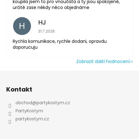
koupila jsem to pro vnoučata a ty jsou spokojené,
určitě zase někdy něco objednáme
HJ
H
Hodnocení obchodu je 5 z 5 hvězdiček.
31.7.2026
Rychla komunikace, rychle dodani, opravdu
doporucuju
Zobrazit další hodnocení
Z
á
Kontakt
p
a
obchod
@
partykostym.cz
t
PartyKostym
í
partykostym.cz