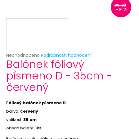
č
39 KČ
u
–61 %
j
e
m
e
ČERNÝ
Průměrné
Neohodnoceno
Podrobnosti hodnocení
VĚJÍŘ
Balónek fóliový
hodnocení
-
produktu
PAPÍROVÝ
písmeno D - 35cm -
je
39
0,0
Kč
červený
z
Původně:
5
69
hvězdiček.
Kč
Fóliový balónek písmeno D
barva:
červený
velikost:
35 cm
obsah balení:
1ks
Balónek lze plnit héliem i vzduchem.