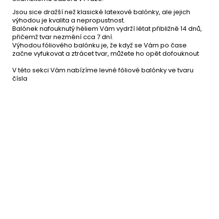
Jsou sice dražší než klasické latexové balónky, ale jejich
výhodou je kvalita a nepropustnost.
Balónek nafouknutý héliem Vám vydrží létat přibližně 14 dnů,
přičemž tvar nezmění cca 7 dní.
Výhodou fóliového balónku je, že když se Vám po čase
začne vyfukovat a ztrácet tvar, můžete ho opět dofouknout
V této sekci Vám nabízíme levné fóliové balónky ve tvaru
čísla
Helium do balónků 30 - 250
619 Kč
litrů
DETAIL
Momentálně nedostupné
–31 %
Ruční pumpa na balónky
69 Kč
DO KOŠÍKU
Skladem
(4 ks)
–30 %
Balónkové těžítko - červené
21 Kč