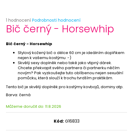
č
u
j
e
Průměrné
1 hodnocení
Podrobnosti hodnocení
Bič černý - Horsewhip
hodnocení
m
produktu
e
je
5,0
Bič černý - Horsewhip
z
ANONYMOUS
Stylový kožený bič o délce 60 cm je ideálním doplňkem
5
-
nejen k vašemu kostýmu :-)
hvězdiček.
KARNEVALOVÁ
Skvělý sexy doplněk nebo také jako vtipný dárek.
MASKA
Chcete překvapit svého partnera či partnerku něčím
-
novým? Pak vyzkoušejte tuto oblíbenou nejen sexuální
ŠKRABOŠKA
pomůcku, která slouží k trochu tvrdším praktikám.
K
DOMALOVÁNÍ
Tento bič je skvělý doplněk pro kostýmy kovbojů, dominy atp.
49
Barva: černá
Kč
Původně:
Můžeme doručit do:
11.8.2026
59
Kč
Kód:
G16833