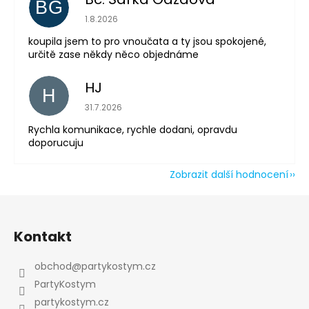
BG
Powered by chaterimo
Hodnocení obchodu je 5 z 5 hvězdiček.
1.8.2026
koupila jsem to pro vnoučata a ty jsou spokojené,
určitě zase někdy něco objednáme
HJ
H
Hodnocení obchodu je 5 z 5 hvězdiček.
31.7.2026
Rychla komunikace, rychle dodani, opravdu
doporucuju
Zobrazit další hodnocení
Z
á
Kontakt
p
a
obchod
@
partykostym.cz
t
PartyKostym
í
partykostym.cz