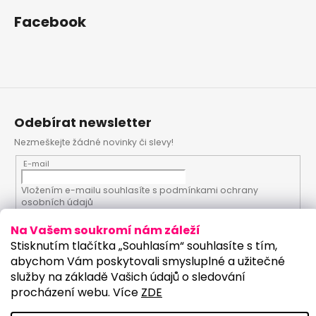
Facebook
Odebírat newsletter
Nezmeškejte žádné novinky či slevy!
E-mail
Vložením e-mailu souhlasíte s
podmínkami ochrany
osobních údajů
Na Vašem soukromí nám záleží
PŘIHLÁSIT SE
Stisknutím tlačítka „Souhlasím“ souhlasíte s tím,
abychom Vám poskytovali smysluplné a užitečné
služby na základě Vašich údajů o sledování
procházení webu. Více
ZDE
Vytvořil Shoptet
Upravilo studio: