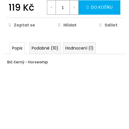
119 Kč
DO KOŠÍKU
Zeptat se
Hlídat
Sdílet
Popis
Podobné (10)
Hodnocení (1)
Bič černý - Horsewhip
Latexové body černé - Miss
799 Kč
Whiplash
DETAIL
Momentálně nedostupné
–38 %
Latexový overal černý - sexy
979 Kč
kostým
DETAIL
Skladem
(2 ks)