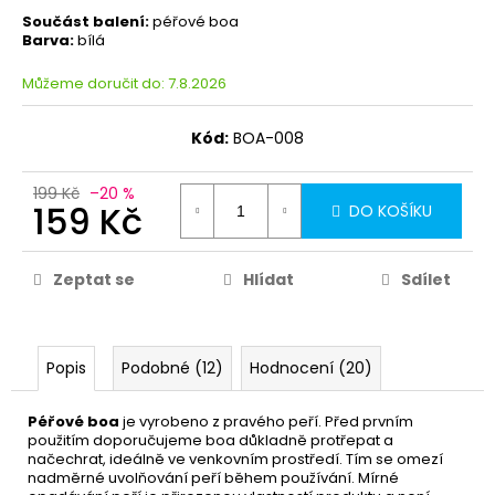
Součást balení:
péřové boa
Barva:
bílá
Můžeme doručit do:
7.8.2026
Kód:
BOA-008
199 Kč
–20 %
159 Kč
DO KOŠÍKU
Zeptat se
Hlídat
Sdílet
Popis
Podobné (12)
Hodnocení (20)
Péřové boa
je vyrobeno z pravého peří. Před prvním
použitím doporučujeme boa důkladně protřepat a
načechrat, ideálně ve venkovním prostředí. Tím se omezí
nadměrné uvolňování peří během používání. Mírné