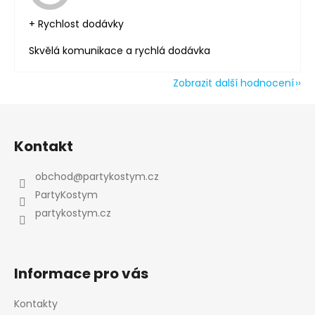
+ Rychlost dodávky
Skvělá komunikace a rychlá dodávka
Zobrazit další hodnocení
Z
á
Kontakt
p
a
obchod
@
partykostym.cz
t
PartyKostym
í
partykostym.cz
Informace pro vás
Kontakty