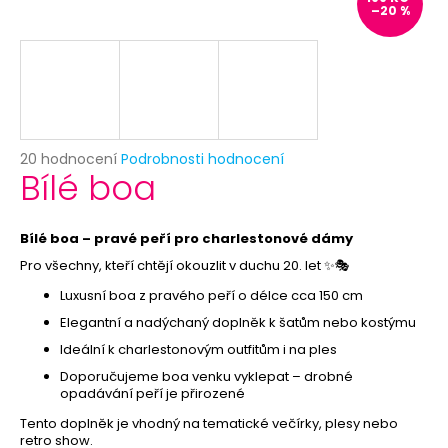
č
–20 %
u
j
e
m
e
Průměrné
20 hodnocení
Podrobnosti hodnocení
BÍLÝ
Bílé boa
hodnocení
VĚJÍŘ
produktu
-
je
PAPÍROVÝ
5,0
Bílé boa – pravé peří pro charlestonové dámy
39
z
Kč
Pro všechny, kteří chtějí okouzlit v duchu 20. let ✨🎭
5
Původně:
hvězdiček.
Luxusní boa z pravého peří o délce cca 150 cm
69
Kč
Elegantní a nadýchaný doplněk k šatům nebo kostýmu
Ideální k charlestonovým outfitům i na ples
Doporučujeme boa venku vyklepat – drobné
opadávání peří je přirozené
Tento doplněk je vhodný na tematické večírky, plesy nebo
retro show.