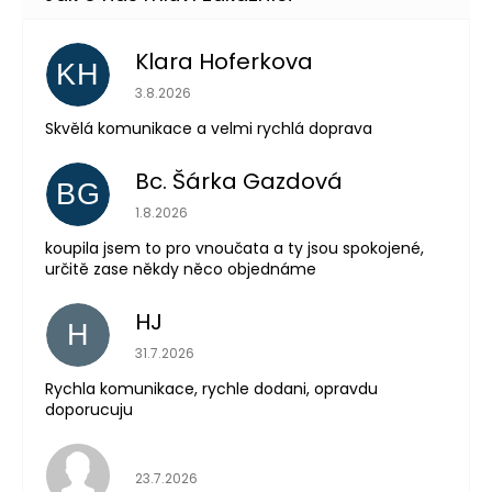
Klara Hoferkova
KH
Hodnocení obchodu je 5 z 5 hvězdiček.
3.8.2026
Skvělá komunikace a velmi rychlá doprava
Bc. Šárka Gazdová
BG
Hodnocení obchodu je 5 z 5 hvězdiček.
1.8.2026
Odeslat
koupila jsem to pro vnoučata a ty jsou spokojené,
Powered by chaterimo
určitě zase někdy něco objednáme
HJ
H
Hodnocení obchodu je 5 z 5 hvězdiček.
31.7.2026
Rychla komunikace, rychle dodani, opravdu
doporucuju
Hodnocení obchodu je 5 z 5 hvězdiček.
23.7.2026