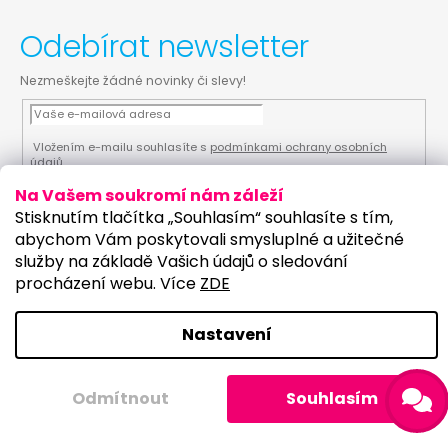
Odebírat newsletter
Nezmeškejte žádné novinky či slevy!
Vložením e-mailu souhlasíte s
podmínkami ochrany osobních
údajů
Na Vašem soukromí nám záleží
PŘIHLÁSIT SE
Stisknutím tlačítka „Souhlasím“ souhlasíte s tím,
abychom Vám poskytovali smysluplné a užitečné
služby na základě Vašich údajů o sledování
procházení webu. Více
ZDE
Vytvořil Shoptet
Upravilo studio:
Copyright 2026
PartyKostym.cz
. Všechna práva
Nastavení
vyhrazena.
Upravit nastavení cookies
Odmítnout
Souhlasím