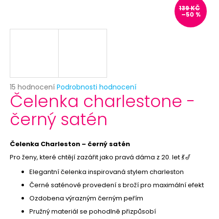
č
139 KČ
u
–50 %
j
e
m
e
NAFUKOVACÍ
Průměrné
15 hodnocení
Podrobnosti hodnocení
BALÓNEK
Čelenka charlestone -
hodnocení
METALICKÝ
produktu
-
černý satén
je
RŮŽOVÉ
4,9
ZLATO
z
3
5
Čelenka Charleston – černý satén
Kč
hvězdiček.
Původně:
Pro ženy, které chtějí zazářit jako pravá dáma z 20. let 💃🎷
5
Kč
Elegantní čelenka inspirovaná stylem charleston
Černé saténové provedení s broží pro maximální efekt
Ozdobena výrazným černým peřím
Pružný materiál se pohodlně přizpůsobí