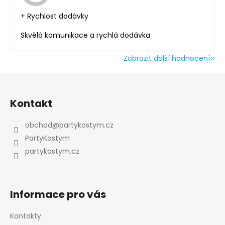
+ Rychlost dodávky
Skvělá komunikace a rychlá dodávka
Zobrazit další hodnocení
Z
á
Kontakt
p
a
obchod
@
partykostym.cz
t
PartyKostym
í
partykostym.cz
Informace pro vás
Kontakty