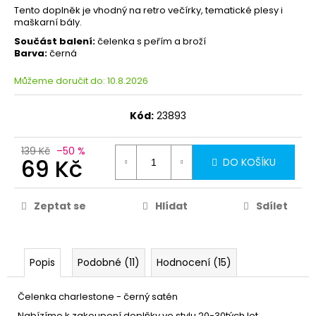
Tento doplněk je vhodný na retro večírky, tematické plesy i
maškarní bály.
Součást balení:
čelenka s peřím a broží
Barva:
černá
Můžeme doručit do:
10.8.2026
Kód:
23893
139 Kč
–50 %
69 Kč
DO KOŠÍKU
Zeptat se
Hlídat
Sdílet
Popis
Podobné (11)
Hodnocení (15)
Čelenka charlestone - černý satén
Nabízíme k zakoupení doplňky ve stylu 20-30tých let,