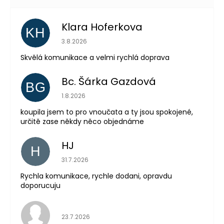
Klara Hoferkova
KH
Hodnocení obchodu je 5 z 5 hvězdiček.
3.8.2026
Skvělá komunikace a velmi rychlá doprava
Bc. Šárka Gazdová
BG
Hodnocení obchodu je 5 z 5 hvězdiček.
1.8.2026
Odeslat
koupila jsem to pro vnoučata a ty jsou spokojené,
Powered by chaterimo
určitě zase někdy něco objednáme
HJ
H
Hodnocení obchodu je 5 z 5 hvězdiček.
31.7.2026
Rychla komunikace, rychle dodani, opravdu
doporucuju
Hodnocení obchodu je 5 z 5 hvězdiček.
23.7.2026