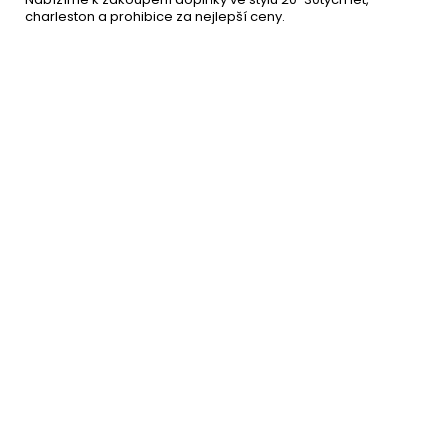
charleston a prohibice za nejlepší ceny.
Perlový náhrdelník - 180 cm
56 Kč
DO KOŠÍKU
Skladem
(39 ks)
–43 %
Paruka Flapper blond
279 Kč
DO KOŠÍKU
Skladem
(1 ks)
–30 %
Sada 20. léta - charleston
319 Kč
Flapper
DO KOŠÍKU
Skladem
(9 ks)
–28 %
Cigaretová špička
49 Kč
DO KOŠÍKU
Skladem
(56 ks)