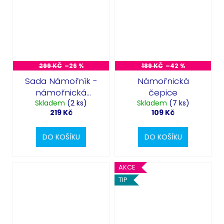
299 KČ
–26 %
189 KČ
–42 %
Sada Námořník -
Námořnická
námořnická
čepice
čepice a šátek
Skladem
(2 ks)
Skladem
(7 ks)
219 Kč
109 Kč
DO KOŠÍKU
DO KOŠÍKU
AKCE
TIP