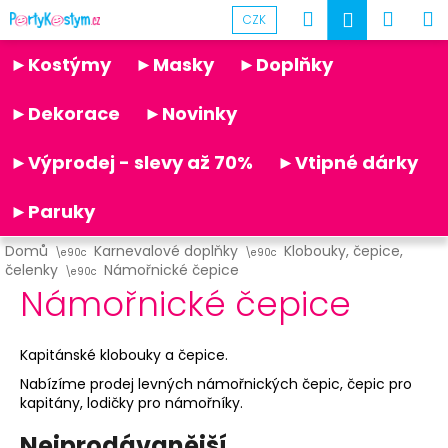
K
Přejít
Hledat
Náku
M
Přihlášen
CZK
na
o
obsah
Partykostym.cz - online
Zpět
Zpět
košík
š
►Kostýmy
►Masky
►Doplňky
í
C
k
►Dekorace
►Novinky
o
p
►Výprodej - slevy až 70%
►Vtipné dárky
o
t
►Paruky
ř
Domů
Karnevalové doplňky
Klobouky, čepice,
e
čelenky
Námořnické čepice
b
Námořnické čepice
u
j
Kapitánské klobouky a čepice.
e
Nabízíme prodej levných námořnických čepic, čepic pro
t
kapitány, lodičky pro námořníky.
e
Nejprodávanější
n