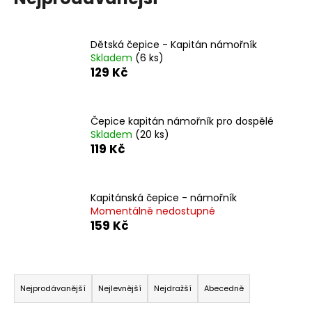
a
j
Dětská čepice - Kapitán námořník
í
Skladem
(6 ks)
t
129 Kč
?
Čepice kapitán námořník pro dospělé
Skladem
(20 ks)
119 Kč
HLEDAT
Kapitánská čepice - námořník
Momentálně nedostupné
D
159 Kč
o
p
o
Ř
r
a
Nejprodávanější
Nejlevnější
Nejdražší
Abecedně
u
z