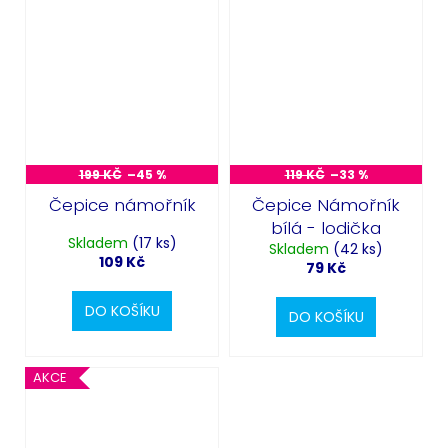
Odeslat
Powered by chaterimo
199 KČ
–45 %
119 KČ
–33 %
Čepice námořník
Čepice Námořník
bílá - lodička
Skladem
(17 ks)
Skladem
(42 ks)
109 Kč
79 Kč
DO KOŠÍKU
DO KOŠÍKU
AKCE