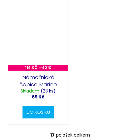
119 KČ
–42 %
Námořnická
čepice Marine
Skladem
(23 ks)
69 Kč
DO KOŠÍKU
17
položek celkem
O