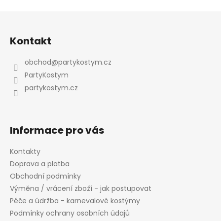
v
l
Z
á
á
d
Kontakt
p
a
a
c
obchod
@
partykostym.cz
t
í
PartyKostym
p
í
partykostym.cz
r
v
k
y
Informace pro vás
v
ý
Kontakty
p
Doprava a platba
i
Obchodní podmínky
s
Výměna / vrácení zboží - jak postupovat
u
Péče a údržba - karnevalové kostýmy
Podmínky ochrany osobních údajů