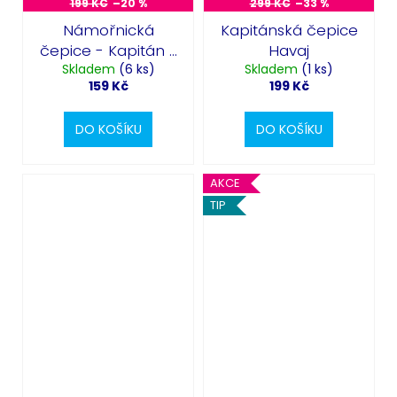
199 KČ
–20 %
299 KČ
–33 %
Námořnická
Kapitánská čepice
čepice - Kapitán s
Havaj
Skladem
výložkami
(6 ks)
Skladem
(1 ks)
159 Kč
199 Kč
DO KOŠÍKU
DO KOŠÍKU
AKCE
TIP