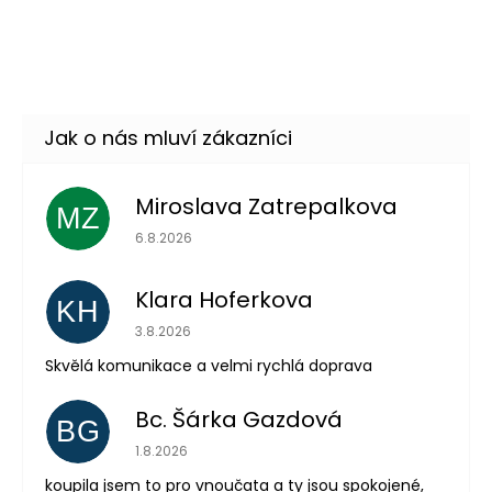
Retro pásek bílý široký
139 Kč
DO KOŠÍKU
Skladem
(2 ks)
Miroslava Zatrepalkova
MZ
Hodnocení obchodu je 5 z 5 hvězdiček.
6.8.2026
Klara Hoferkova
KH
Hodnocení obchodu je 5 z 5 hvězdiček.
3.8.2026
Skvělá komunikace a velmi rychlá doprava
Bc. Šárka Gazdová
Odeslat
BG
Hodnocení obchodu je 5 z 5 hvězdiček.
1.8.2026
Powered by chaterimo
koupila jsem to pro vnoučata a ty jsou spokojené,