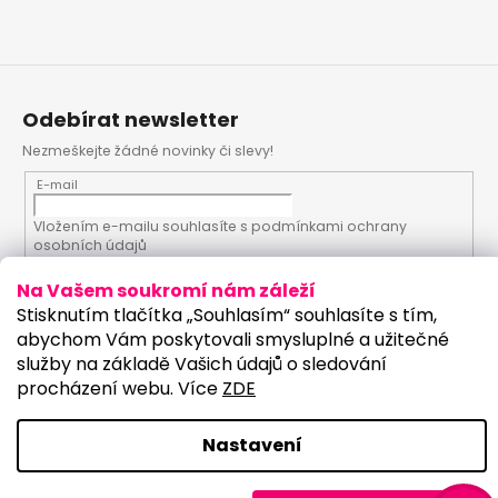
Odebírat newsletter
Nezmeškejte žádné novinky či slevy!
E-mail
Vložením e-mailu souhlasíte s
podmínkami ochrany
osobních údajů
Na Vašem soukromí nám záleží
PŘIHLÁSIT SE
Stisknutím tlačítka „Souhlasím“ souhlasíte s tím,
abychom Vám poskytovali smysluplné a užitečné
služby na základě Vašich údajů o sledování
procházení webu. Více
ZDE
Vytvořil Shoptet
Upravilo studio:
Copyright 2026
PartyKostym.cz
. Všechna práva
Nastavení
vyhrazena.
Upravit nastavení cookies