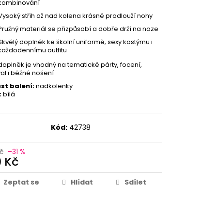
kombinování
Vysoký střih až nad kolena krásně prodlouží nohy
Pružný materiál se přizpůsobí a dobře drží na noze
Skvělý doplněk ke školní uniformě, sexy kostýmu i
každodennímu outfitu
doplněk je vhodný na tematické párty, focení,
al i běžné nošení
st balení:
nadkolenky
:
bílá
Kód:
42738
Kč
–31 %
9 Kč
Zeptat se
Hlídat
Sdílet