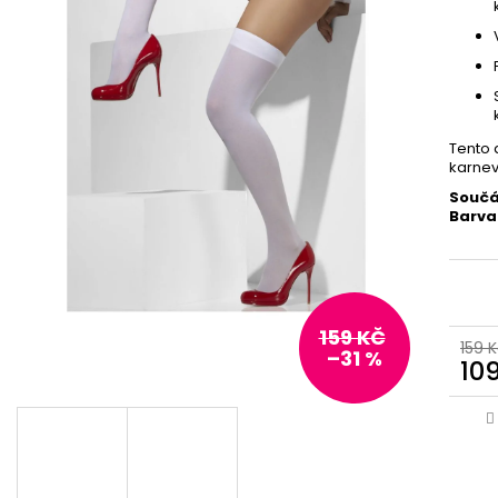
Tento 
karnev
Součá
Barva
159 KČ
159 
–31 %
10