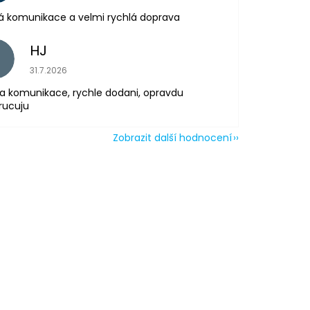
á komunikace a velmi rychlá doprava
HJ
H
Hodnocení obchodu je 5 z 5 hvězdiček.
31.7.2026
a komunikace, rychle dodani, opravdu
rucuju
Zobrazit další hodnocení