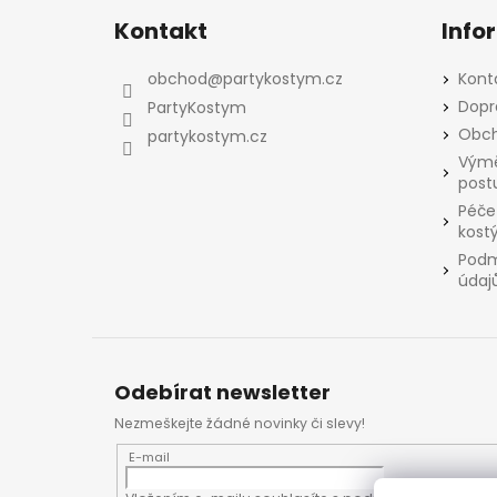
á
Kontakt
Info
p
a
obchod
@
partykostym.cz
Kont
t
Dopr
PartyKostym
í
Obch
partykostym.cz
Výmě
post
Péče
kost
Podm
údaj
Odebírat newsletter
Nezmeškejte žádné novinky či slevy!
E-mail