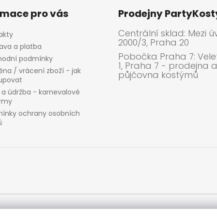
rmace pro vás
Prodejny PartyKos
Centrální sklad: Mezi ú
akty
2000/3, Praha 20
ava a platba
Pobočka Praha 7: Velet
odní podmínky
1, Praha 7 - prodejna 
na / vrácení zboží - jak
půjčovna kostýmů
upovat
 a údržba - karnevalové
ýmy
ínky ochrany osobních
ů