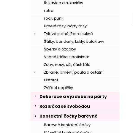
Rukavice a rukavičky
retro
rock, punk
Umělé řasy, párty řasy
Tylové sukně, Retro sukně
Šátky, bandany, kukly, balaklavy
Šperky a ozdoby
Vtipná trička s potiskem
Zuby, nosy, uši, části těla
Zbraně, brnění, pouta a ostatní
Ostatní
Zvířecí doplňky
–
Dekorace a výzdoba na párty
Rozlučka se svobodou
Kontaktní čočky barevné
Barevné kontaktní čočky
UV svítící kontaktní čočky
–