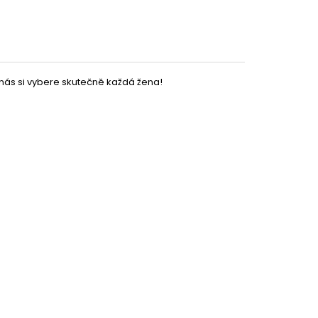
nás si vybere skutečně každá žena!
Partykostym.cz - online
159 Kč
DO KOŠÍKU
2 Kč
DO KOŠÍKU