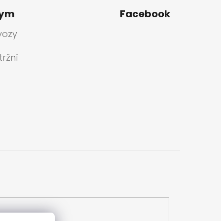
tym
Facebook
vozy
ržní
a