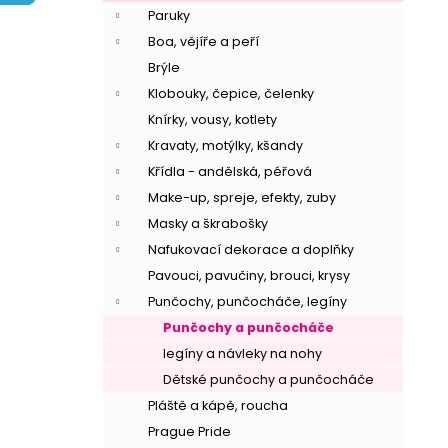
í
Paruky
p
Boa, vějíře a peří
a
Brýle
n
Klobouky, čepice, čelenky
e
Knírky, vousy, kotlety
l
Kravaty, motýlky, kšandy
Křídla - andělská, péřová
Make-up, spreje, efekty, zuby
Masky a škrabošky
Nafukovací dekorace a doplňky
Pavouci, pavučiny, brouci, krysy
Punčochy, punčocháče, legíny
Punčochy a punčocháče
legíny a návleky na nohy
Dětské punčochy a punčocháče
Pláště a kápě, roucha
Prague Pride