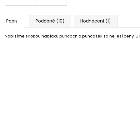
Popis
Podobné (10)
Hodnocení (1)
Nabízíme širokou nabídku punčoch a punčošek za nejleší ceny. U 
Bílé boa
Skladem
(více jak100 ks)
20 %
Nafukovací balónek růžový
Skladem
(více jak100 ks)
33 %