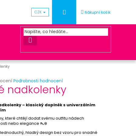
Přihlášení
CZK
Nákupní košík
HLEDAT
lenky
rné
nocení
Podrobnosti hodnocení
Následující
lé nadkolenky
cení
ktu
ACOVÁNÍ OBJEDNÁVKY
adkolenky – klasický doplněk s univerzálním
tím
ny, které chtějí dodat svému outfitu nádech
ček.
osti nebo elegance 👠❄️
Jednoduchý, hladký design bez vzoru pro snadné