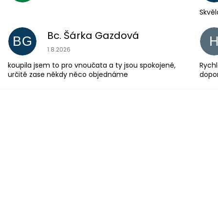
Skvěl
Bc. Šárka Gazdová
BG
Hodnocení obchodu je 5 z 5 hvězdiček.
1.8.2026
koupila jsem to pro vnoučata a ty jsou spokojené,
Rychl
určitě zase někdy něco objednáme
dopo