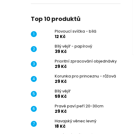
Top 10 produktů
Plovoucí svíčka - bílá
12 Kč
Bílý vějíř - papírový
39 Kč
Prioritní zpracování objednávky
29 Kč
Korunka pro princeznu - růžová
29 Kč
Bílý vějíř
59 Kč
Pravé paví peří 20-30cm
29 Kč
Havajský věnec levný
18 Kč