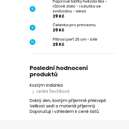
Papírové talířky hvězda 6ks -
růžové zlato - rozlučka se
svobodou - sleva
29 Kč
Čelenka pro princeznu
29 Kč
Pštrosí peří 25 cm - bílé
29 Kč
Poslední hodnocení
produktů
Kostým Indiánka
Lenka Ševčíková
|
Hodnocení produktu je 5 z 5 hvězdiček.
Dobrý den, kostým příjemně překvapil.
Velikost sedí a materiál příjemný.
Doporučuji i vzhledem k ceně šatů.
Z