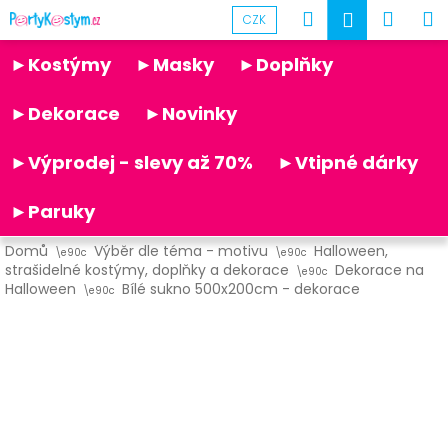
K
Přejít
Hledat
Náku
M
Přihlášen
CZK
na
o
obsah
Partykostym.cz - online
Zpět
Zpět
košík
š
►Kostýmy
►Masky
►Doplňky
í
C
k
►Dekorace
►Novinky
o
p
►Výprodej - slevy až 70%
►Vtipné dárky
o
t
►Paruky
ř
Domů
Výběr dle téma - motivu
Halloween,
e
strašidelné kostýmy, doplňky a dekorace
Dekorace na
b
Halloween
Bílé sukno 500x200cm - dekorace
u
j
e
t
e
n