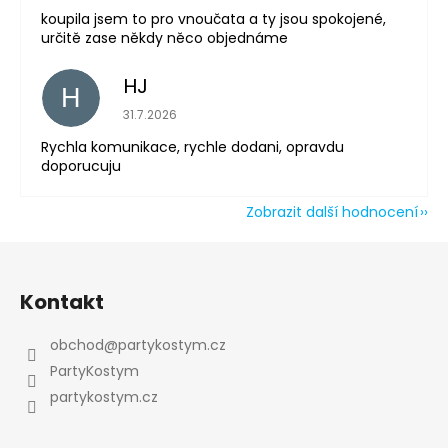
koupila jsem to pro vnoučata a ty jsou spokojené,
určitě zase někdy něco objednáme
HJ
H
Hodnocení obchodu je 5 z 5 hvězdiček.
31.7.2026
Rychla komunikace, rychle dodani, opravdu
doporucuju
Zobrazit další hodnocení
Z
á
Kontakt
p
a
obchod
@
partykostym.cz
t
PartyKostym
í
partykostym.cz