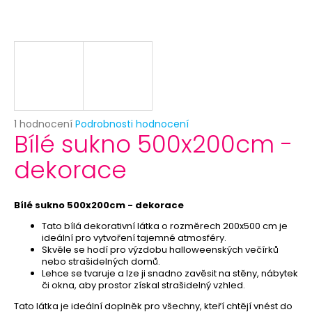
č
u
j
e
m
e
NAFUKOVACÍ
Průměrné
1 hodnocení
Podrobnosti hodnocení
BALÓNEK
Bílé sukno 500x200cm -
hodnocení
-
produktu
BRIDE
dekorace
je
TO
5,0
BE
z
-
ROZLUČKA
5
Bílé sukno 500x200cm - dekorace
SE
hvězdiček.
SVOBODOU
Tato bílá dekorativní látka o rozměrech 200x500 cm je
ideální pro vytvoření tajemné atmosféry.
9
Skvěle se hodí pro výzdobu halloweenských večírků
Kč
nebo strašidelných domů.
Původně:
Lehce se tvaruje a lze ji snadno zavěsit na stěny, nábytek
19
či okna, aby prostor získal strašidelný vzhled.
Kč
Tato látka je ideální doplněk pro všechny, kteří chtějí vnést do