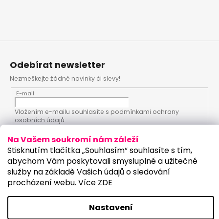
Odebírat newsletter
Nezmeškejte žádné novinky či slevy!
E-mail
Vložením e-mailu souhlasíte s
podmínkami ochrany
osobních údajů
Na Vašem soukromí nám záleží
PŘIHLÁSIT SE
Stisknutím tlačítka „Souhlasím“ souhlasíte s tím,
abychom Vám poskytovali smysluplné a užitečné
služby na základě Vašich údajů o sledování
procházení webu. Více
ZDE
Vytvořil Shoptet
Upravilo studio:
Copyright 2026
PartyKostym.cz
. Všechna práva
Nastavení
vyhrazena.
Upravit nastavení cookies