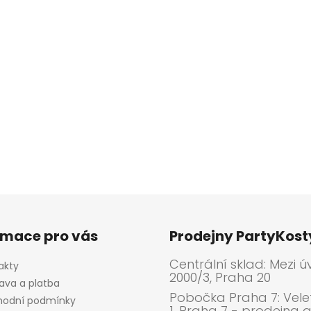
rmace pro vás
Prodejny PartyKos
Centrální sklad: Mezi ú
akty
2000/3, Praha 20
ava a platba
Pobočka Praha 7: Velet
odní podmínky
1, Praha 7 - prodejna 