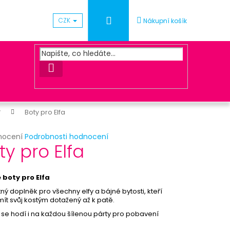
Přihlášení
CZK
Nákupní košík
HLEDAT
y
Boty pro Elfa
rné
nocení
Podrobnosti hodnocení
Následující
ty pro Elfa
cení
ktu
UNA ZLATÁ
 boty pro Elfa
ný doplněk pro všechny elfy a bájné bytosti, kteří
 mít svůj kostým dotažený až k patě.
ček.
 se hodí i na každou šílenou párty pro pobavení