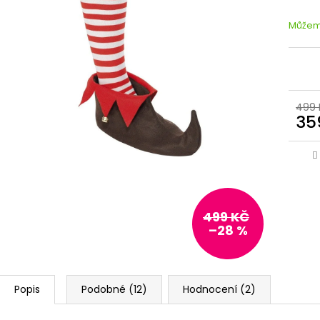
Můžeme
499 
35
499 KČ
–28 %
Popis
Podobné (12)
Hodnocení (2)