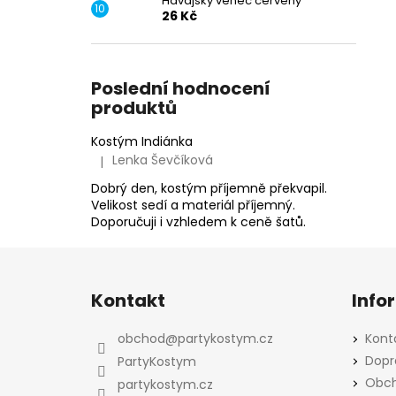
Havajský věnec červený
26 Kč
Poslední hodnocení
produktů
Kostým Indiánka
Lenka Ševčíková
|
Hodnocení produktu je 5 z 5 hvězdiček.
Dobrý den, kostým příjemně překvapil.
Velikost sedí a materiál příjemný.
Doporučuji i vzhledem k ceně šatů.
Z
á
Kontakt
Info
p
a
obchod
@
partykostym.cz
Kont
t
Dopr
PartyKostym
í
Obch
partykostym.cz