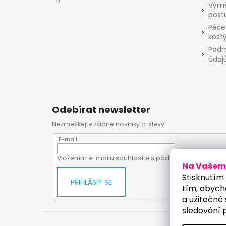
Výmě
post
Péče
kost
Podm
údaj
Odebírat newsletter
Nezmeškejte žádné novinky či slevy!
E-mail
Vložením e-mailu souhlasíte s
podmínkami ochrany
Na Vašem 
Stisknutím 
PŘIHLÁSIT SE
tím, abych
a užitečné 
sledování 