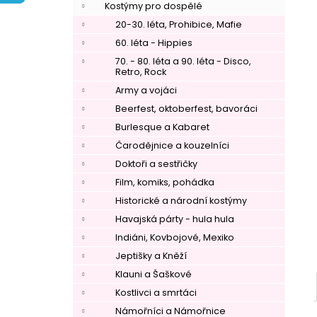
í
Kostýmy pro dospělé
p
20-30. léta, Prohibice, Mafie
a
60. léta - Hippies
n
70. - 80. léta a 90. léta - Disco,
Retro, Rock
e
Army a vojáci
l
Beerfest, oktoberfest, bavoráci
Burlesque a Kabaret
Čarodějnice a kouzelníci
Doktoři a sestřičky
Film, komiks, pohádka
Historické a národní kostýmy
Havajská párty - hula hula
Indiáni, Kovbojové, Mexiko
Jeptišky a Kněží
Klauni a Šaškové
Kostlivci a smrtáci
Námořníci a Námořnice