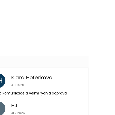
499 Kč
DETAIL
Další
produkt
Klara Hoferkova
H
Hodnocení obchodu je 5 z 5 hvězdiček.
3.8.2026
á komunikace a velmi rychlá doprava
HJ
H
Hodnocení obchodu je 5 z 5 hvězdiček.
31.7.2026