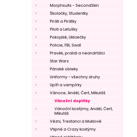
Morphsuits - SecondSkin
Školačky, Studentky
Piráti a Pirátky
Piloti a Letušky
Pokojské, Uklizečky
Policie, FBI, Swat
Pravěk, pralidi a neandrtálci
Star Wars
Pánské obleky
Uniformy - všechny druhy
Upíři a vampírky
Vánoce, Anděl, Čert, Mikuláš
Vánoční doplňky
Vánoční kostýmy, Anděl, Čert,
Mikuláš
Vězni, Trestanci a Muklové
Vtipné a Crazy kostýmy