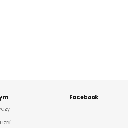
tym
Facebook
vozy
ržní
a