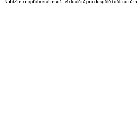
Nabízíme nepřeberné množství doplňků pro dospělé i děti na různé
Karnevalový kostým skřítka
Skladem
(1 ks)
Vánoční kostým - elfka
Skladem
(2 ks)
Elfka - deluxe - dámský kostým
Skladem
(2 ks)