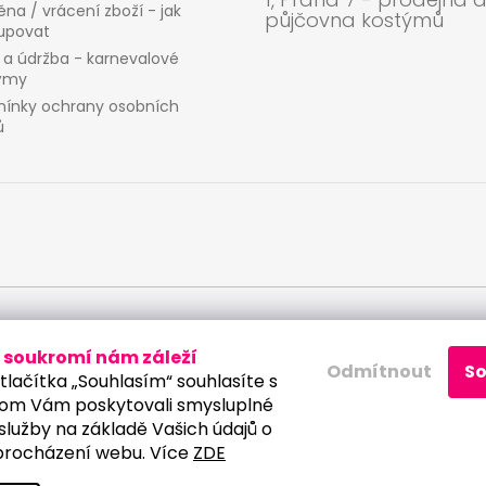
na / vrácení zboží - jak
půjčovna kostýmů
upovat
 a údržba - karnevalové
ýmy
ínky ochrany osobních
ů
 osobních údajů
soukromí nám záleží
Odmítnout
S
tlačítka „Souhlasím“ souhlasíte s
om Vám poskytovali smysluplné
služby na základě Vašich údajů o
procházení webu. Více
ZDE