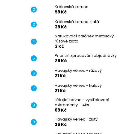
Královská koruna
59 Kč
Královská koruna zlatá
39 Kč
Nafukovací balónek metalický -
růžové zlato
3 Kč
Prioritní zpracování objednávky
29 Kč
Havajský věnec - růžový
21 Kč
Havajský věnec - fialový
21 Kč
Létající hovna - vystřelovací
exkrementy – 4ks
69 Kč
Havajský věnec - žlutý
26 Kč