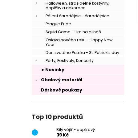
Halloween, strašidelné kostýmy,
doplňky a dekorace
Pálení čarodějnic - čarodějnice
Prague Pride
Squid Game - Hra na oliheň
Oslava nového roku - Happy New
Year
Den svatého Patrika - St. Patrick’s day
Párty, Festivaly, Koncerty
►Novinky
Obalový materiál
Dárkové poukazy
Top 10 produktů
Bílý vějíř - papírový
39 Kč