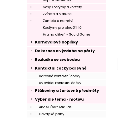
Vtipné pláštěnky
Sexy Kostýmy a korzety
–
Zvířata a Maskoti
Zombie a nemrtví
Kostýmy pro plnoštíhlé
Hra na oliheň - Squid Game
Karnevalové doplňky
–
Dekorace a výzdoba na párty
Rozlučka se svobodou
Kontaktní čočky barevné
Barevné kontaktní čočky
UV svítící kontaktní čočky
Ptákoviny a žertovné předměty
Výběr dle téma - motivu
Anděl, Čert, Mikuláš
Havajská párty