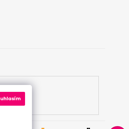
ouhlasím
Odeslat