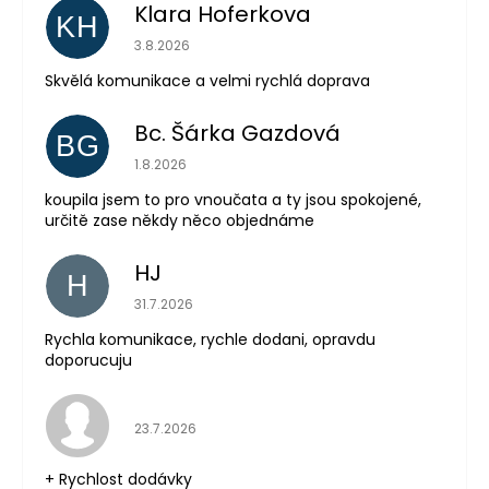
Klara Hoferkova
KH
Hodnocení obchodu je 5 z 5 hvězdiček.
3.8.2026
Skvělá komunikace a velmi rychlá doprava
Bc. Šárka Gazdová
BG
Hodnocení obchodu je 5 z 5 hvězdiček.
1.8.2026
Odeslat
koupila jsem to pro vnoučata a ty jsou spokojené,
určitě zase někdy něco objednáme
Powered by chaterimo
HJ
H
Hodnocení obchodu je 5 z 5 hvězdiček.
31.7.2026
Rychla komunikace, rychle dodani, opravdu
doporucuju
Hodnocení obchodu je 5 z 5 hvězdiček.
23.7.2026
+ Rychlost dodávky