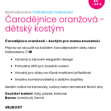
č
KČ
–34 %
u
j
Průměrné
Neohodnoceno
Podrobnosti hodnocení
Čarodějnice oranžová -
e
hodnocení
produktu
m
dětský kostým
je
e
0,0
z
5
Čarodějnice oranžová – kostým pro malou kouzelnici
KRÁLOVSKÁ
hvězdiček.
KORUNA
Připrav se okouzlit na každém čarodějnickém sletu nebo
Halloweenu 🧙‍♀️🎃
59
Kč
Výrazný a zároveň elegantní design
Původně:
119
Pohodlný střih pro snadné nošení
Kč
Vhodný pro dívky na různé maškarní příležitosti
Snadno kombinovatelný s dalšími doplňky
Ideální volba na karnevaly, oslavy nebo tematické školní dny.
Součást balení:
šaty, pásek, klobouk
Barva:
oranžová, černá
VELIKOST