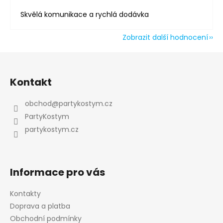
Skvělá komunikace a rychlá dodávka
Zobrazit další hodnocení
Z
á
Kontakt
p
a
obchod
@
partykostym.cz
t
PartyKostym
í
partykostym.cz
Informace pro vás
Kontakty
Doprava a platba
Obchodní podmínky