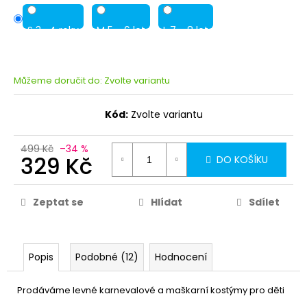
S 3 -4 roky
M 5 - 6 let
L 7 - 8 let
Můžeme doručit do:
Zvolte variantu
Kód:
Zvolte variantu
499 Kč
–34 %
329 Kč
DO KOŠÍKU
Zeptat se
Hlídat
Sdílet
Popis
Podobné (12)
Hodnocení
Prodáváme levné karnevalové a maškarní kostýmy pro děti