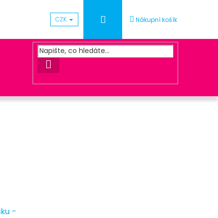
Přihlášení
CZK
Nákupní košík
HLEDAT
Následující
ACOVÁNÍ OBJEDNÁVKY
sku -