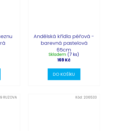
ceznu
Andělská křídla péřová -
rá
barevná pastelová
65cm
Skladem
(7 ks)
169 Kč
DO KOŠÍKU
9 RUZOVA
Kód:
206533