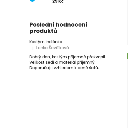
29 Kč
Poslední hodnocení
produktů
Kostým Indiánka
Lenka Ševčíková
|
Hodnocení produktu je 5 z 5 hvězdiček.
Dobrý den, kostým příjemně překvapil.
Velikost sedí a materiál příjemný.
Doporučuji i vzhledem k ceně šatů.