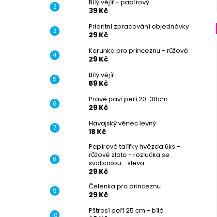
Bílý vějíř - papírový
39 Kč
Prioritní zpracování objednávky
29 Kč
Korunka pro princeznu - růžová
29 Kč
Bílý vějíř
59 Kč
Pravé paví peří 20-30cm
29 Kč
Havajský věnec levný
18 Kč
Papírové talířky hvězda 6ks -
růžové zlato - rozlučka se
svobodou - sleva
29 Kč
Čelenka pro princeznu
29 Kč
Pštrosí peří 25 cm - bílé