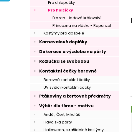
í
Pro chlapečky
p
Pro holčičky
a
Frozen - ledové království
n
Princezna na vlásku - Rapunzel
e
Kostýmy pro dospělé
l
Karnevalové doplňky
Dekorace a výzdoba na párty
Rozlučka se svobodou
Kontaktní čočky barevné
Barevné kontaktní čočky
UV svítící kontaktní čočky
Ptákoviny a žertovné předměty
Výběr dle téma - motivu
Anděl, Čert, Mikuláš
Havajská párty
Halloween, strašidelné kostýmy,