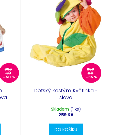
999
399
KČ
KČ
–50 %
–35 %
m
Dětský kostým Květinka -
eva
sleva
Skladem
(1 ks)
259 Kč
DO KOŠÍKU