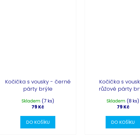
Kočička s vousky - černé
Kočička s vousk
párty brýle
růžové párty br
Skladem
(7 ks)
Skladem
(8 ks)
79 Kč
79 Kč
DO KOŠÍKU
DO KOŠÍKU