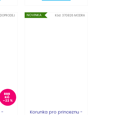
Partykostym.cz - online
NOVINKA
DOPRODEJ
Kód:
370826 MODRA
899
KČ
–22 %
 -
Korunka pro princeznu -