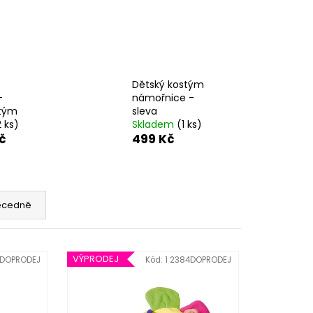
Dětský kostým
-
námořnice -
stým
sleva
2 ks)
Skladem
(1 ks)
č
499 Kč
ecedně
VÝPRODEJ
 DOPRODEJ
Kód:
1 2384DOPRODEJ