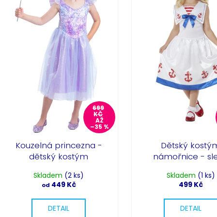
r
s
o
p
d
r
u
o
k
d
t
u
ů
k
t
ů
699
KČ
AŽ
–35 %
Kouzelná princezna -
Dětský kostý
dětský kostým
námořnice - sl
Skladem
(2 ks)
Skladem
(1 ks)
449 Kč
499 Kč
od
DETAIL
DETAIL