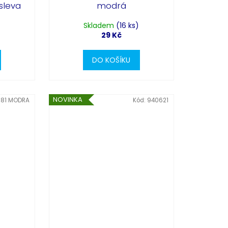
sleva
modrá
Skladem
(16 ks)
29 Kč
DO KOŠÍKU
NOVINKA
81 MODRA
Kód:
940621