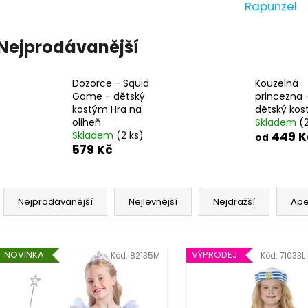
Rapunzel
Nejprodávanější
Dozorce - Squid
Kouzelná
Game - dětský
princezna 
kostým Hra na
dětský ko
oliheň
Skladem
(
Skladem
(2 ks)
449 K
od
579 Kč
Ř
a
Nejprodávanější
Nejlevnější
Nejdražší
Ab
z
e
V
n
NOVINKA
VÝPRODEJ
Kód:
82135M
Kód:
71033L
ý
í
p
p
i