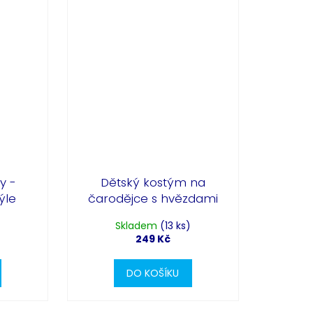
y -
Dětský kostým na
ýle
čarodějce s hvězdami
Skladem
(13 ks)
249 Kč
DO KOŠÍKU