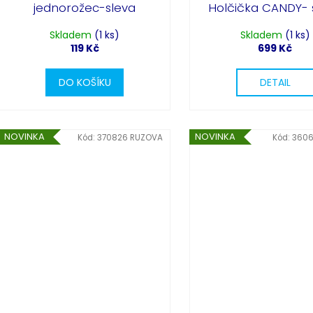
jednorožec-sleva
Holčička CANDY- 
Skladem
(1 ks)
Skladem
(1 ks)
119 Kč
699 Kč
DO KOŠÍKU
DETAIL
NOVINKA
NOVINKA
Kód:
370826 RUZOVA
Kód:
3606