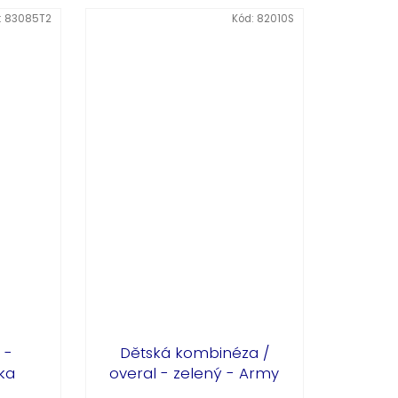
:
83085T2
Kód:
82010S
 -
Dětská kombinéza /
ka
overal - zelený - Army