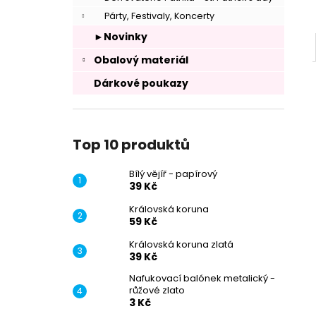
Párty, Festivaly, Koncerty
►Novinky
Obalový materiál
Dárkové poukazy
Top 10 produktů
Bílý vějíř - papírový
39 Kč
Královská koruna
59 Kč
Královská koruna zlatá
39 Kč
Nafukovací balónek metalický -
růžové zlato
3 Kč