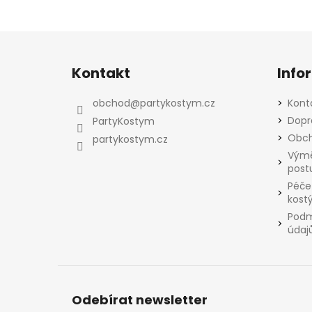
Z
á
Kontakt
Info
p
a
obchod
@
partykostym.cz
Kont
t
Dopr
PartyKostym
í
Obch
partykostym.cz
Výmě
post
Péče
kost
Podm
údaj
Odebírat newsletter