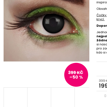
inspir
Obsahu
Čočky 
krycí.
Dopor
Jednor
nejpo
žádno
si nas
pro za
kdo si
399 KČ
–50 %
399 
19