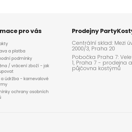
rmace pro vás
Prodejny PartyKos
Centrální sklad: Mezi ú
akty
2000/3, Praha 20
ava a platba
Pobočka Praha 7: Velet
odní podmínky
1, Praha 7 - prodejna 
na / vrácení zboží - jak
půjčovna kostýmů
upovat
 a údržba - karnevalové
ýmy
ínky ochrany osobních
ů