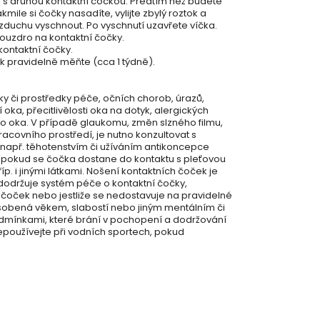
 s druhou kontaktní čočkou. Předtím než budete
mile si čočky nasadíte, vylijte zbylý roztok a
duchu vyschnout. Po vyschnutí uzavřete víčka.
pouzdro na kontaktní čočky.
kontaktní čočky.
k pravidelně měňte (cca 1 týdně).
čky či prostředky péče, očních chorob, úrazů,
ka, přecitlivělosti oka na dotyk, alergických
 oka. V případě glaukomu, změn slzného filmu,
acovního prostředí, je nutno konzultovat s
např. těhotenstvím či užíváním antikoncepce
 pokud se čočka dostane do kontaktu s pleťovou
. i jinými látkami. Nošení kontaktních čoček je
edodržuje systém péče o kontaktní čočky,
čoček nebo jestliže se nedostavuje na pravidelné
sobená věkem, slabostí nebo jiným mentálním či
odmínkami, které brání v pochopení a dodržování
epoužívejte při vodních sportech, pokud
119 Kč
DO KOŠÍKU