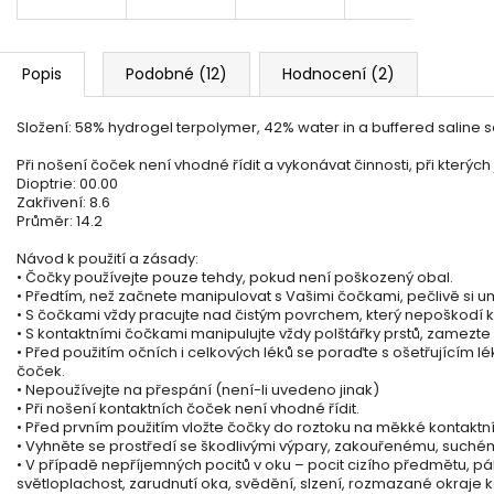
Popis
Podobné (12)
Hodnocení (2)
Složení
:
58% hydrogel terpolymer, 42% water in a buffered saline s
Při nošení čoček není vhodné řídit a vykonávat činnosti, při kterých
Dioptrie: 00.00
Zakřivení: 8.6
Průměr: 14.2
Návod k použití a zásady:
• Čočky používejte pouze tehdy, pokud není poškozený obal.
• Předtím, než začnete manipulovat s Vašimi čočkami, pečlivě si um
• S čočkami vždy pracujte nad čistým povrchem, který nepoškodí 
• S kontaktními čočkami manipulujte vždy polštářky prstů, zamezte
• Před použitím očních i celkových léků se poraďte s ošetřujícím
čoček.
• Nepoužívejte na přespání (není-li uvedeno jinak)
• Při nošení kontaktních čoček není vhodné řídit.
• Před prvním použitím vložte čočky do roztoku na měkké kontaktn
• Vyhněte se prostředí se škodlivými výpary, zakouřenému, such
• V případě nepříjemných pocitů v oku – pocit cizího předmětu, pá
světloplachost, zarudnutí oka, svědění, slzení, rozmazané okraje k