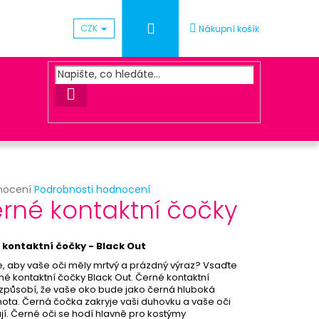
Přihlášení
CZK
Nákupní košík
HLEDAT
rné
nocení
Podrobnosti hodnocení
Následující
rné kontaktní čočky
cení
ktu
UNA ZLATÁ
 kontaktní čočky - Black Out
, aby vaše oči měly mrtvý a prázdný výraz? Vsaďte
né kontaktní čočky Black Out. Černé kontaktní
ček.
způsobí, že vaše oko bude jako černá hluboká
ota. Černá čočka zakryje vaši duhovku a vaše oči
jí. Černé oči se hodí hlavně pro kostýmy