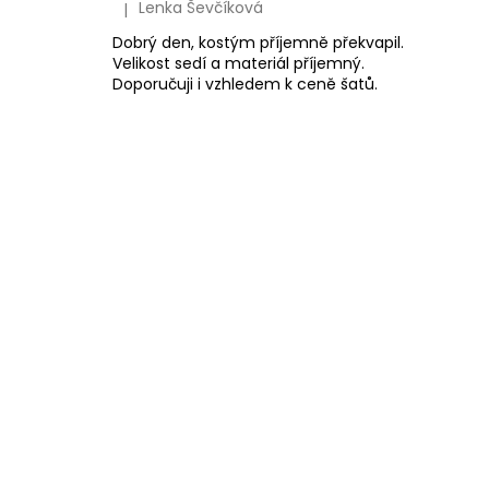
Lenka Ševčíková
|
Hodnocení produktu je 5 z 5 hvězdiček.
Dobrý den, kostým příjemně překvapil.
Velikost sedí a materiál příjemný.
Doporučuji i vzhledem k ceně šatů.