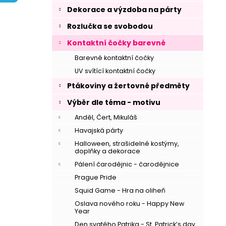
í
Dekorace a výzdoba na párty
p
Rozlučka se svobodou
a
n
Kontaktní čočky barevné
e
Barevné kontaktní čočky
l
UV svítící kontaktní čočky
Ptákoviny a žertovné předměty
Výběr dle téma - motivu
Anděl, Čert, Mikuláš
Havajská párty
Halloween, strašidelné kostýmy,
doplňky a dekorace
Pálení čarodějnic - čarodějnice
Prague Pride
Squid Game - Hra na oliheň
Oslava nového roku - Happy New
Year
Den svatého Patrika - St. Patrick’s day