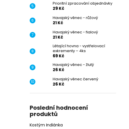
Prioritní zpracování objednávky
29 Kč
Havajský věnec - růžový
21 Kč
Havajský věnec - fialový
21 Kč
Létající hovna - vystřelovací
exkrementy – 4ks
69 Kč
Havajský věnec - žlutý
26 Kč
Havajský věnec červený
26 Kč
Poslední hodnocení
produktů
Kostým Indiánka