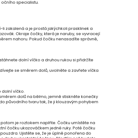
 očního specialistu.
í-li zakalená a je prostá jakýchkoli prasklinek a
azovák. Okraje čočky, která je naruby, se vyvracejí
 směrem nahoru. Pokud čočku nenasadíte správně,
táhnete dolní víčko a druhou rukou si přidržíte
odívejte se směrem dolů, uvolněte a zavřete víčka
 dolní víčko.
 směrem dolů na bělmo, jemně stiskněte konečky
do původního tvaru tak, že ji klouzavým pohybem
 potom je roztokem naplňte. Čočku umístěte na
ktní čočku ukazováčkem jedné ruky. Poté čočku
ouzdra. Ujistěte se, že je úplně ponořena do