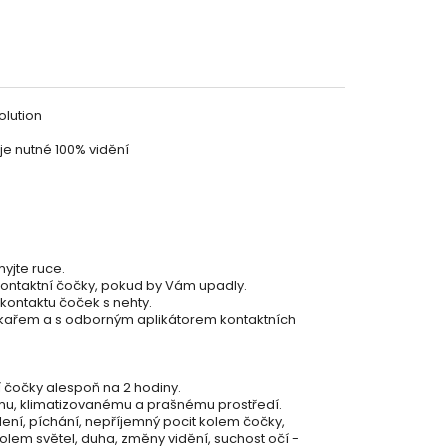
olution
 je nutné 100% vidění
yjte ruce.
kontaktní čočky, pokud by Vám upadly.
 kontaktu čoček s nehty.
Partykostym.cz - online
 lékařem a s odborným aplikátorem kontaktních
í čočky alespoň na 2 hodiny.
ému, klimatizovanému a prašnému prostředí.
lení, píchání, nepříjemný pocit kolem čočky,
olem světel, duha, změny vidění, suchost očí -