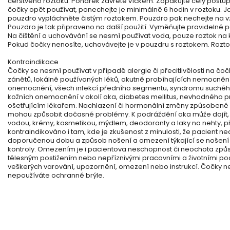
čerstvého roztoku. Pohárek zavřete víčkem. Zopakujte celý postup
čočky opět používat, ponechejte je minimálně 6 hodin v roztoku. Jak
pouzdro vypláchněte čistým roztokem. Pouzdro pak nechejte na vz
Pouzdro je tak připraveno na další použití. Vyměňujte pravidelně 
Na čištění a uchovávání se nesmí používat voda, pouze roztok na 
Pokud čočky nenosíte, uchovávejte je v pouzdru s roztokem. Rozto
Kontraindikace
Čočky se nesmí používat v případě alergie či přecitlivělosti na čo
zánětů, lokálně používaných léků, akutně probíhajících nemocnění o
onemocnění, všech infekcí předního segmentu, syndromu suchého
kožních onemocnění v okolí oka, diabetes mellitus, nevhodného pr
ošetřujícím lékařem. Nachlazení či hormonální změny způsobené 
mohou způsobit dočasné problémy. K podráždění oka může dojít,
vodou, krémy, kosmetikou, mýdlem, deodoranty a laky na nehty, příp
kontraindikováno i tam, kde je zkušenost z minulosti, že pacient n
doporučenou dobu a způsob nošení a omezení týkající se nošení 
kontroly. Omezením je i pacientova neschopnost či neochota způ
tělesným postižením nebo nepříznivými pracovními a životními p
veškerých varování, upozornění, omezení nebo instrukcí. Čočky n
nepoužíváte ochranné brýle.
Roztok pro kontaktní čočky - 60ml
Skladem
(47 ks)