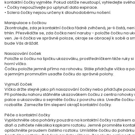
kontaktní čočky vyjměte. Pokud obtíže neustoupí, vyhledejte svého
• Čočky nepoužívejte po uplynutí data expirace.
• Sclera čočky nejsou určeny k dlouhodobému nošení.
Manipulace s čočkou
Zkontrolujte, zda je kontaktní čočka řádně zvlhčená, je-li čistá, nen
trhlin. Přesvědčte se, zda čočka není naruby - položte čočku na uk
ven. Je-li čočka ve správné poloze, okraje se obracejí k sobě a
bude Vás dráždit.
Nasazování čoček
Položte si čočku na špičku ukazováku, prostředníčkem téže ruky si s
horní víčko.
Čočku položte jemně přímo na rohovku. Stále přidržujte víčka a p
a jemným promnutím usaďte čočku do správné polohy.
Vyjmutí čoček
Víčka držte stejně jako při nasazování čočky nebo přidržujte pouze
Při pohledu nahoru stáhněte ukazovákem čočku z centra rohovky
palce a ukazováku a sejměte čočku z povrchu oka. Uveďte čočku 
rozbalíte. Zamezíte tím slepení okrajů kontaktní čočky.
Péče o kontaktní čočky
Vypláchněte oba pohárky pouzdra na kontaktní čočky roztokem a
dlaň a zvlhčete několika kapkami roztoku. Jemně promněte konta
opláchněte proudem čistého roztoku. Umístěte čočku do pohárku p