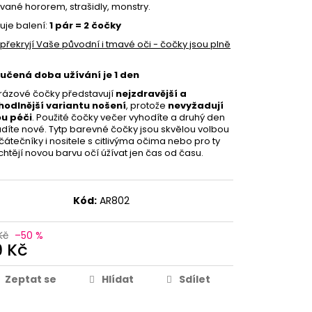
ované hororem, strašidly, monstry.
je balení:
1 pár = 2 čočky
překryjí Vaše původní i tmavé oči - čočky jsou plně
učená doba užívání je 1 den
ázové čočky představují
nejzdravější a
hodlnější variantu nošení
, protože
nevyžadují
u péči
. Použité čočky večer vyhodíte a druhý den
adíte nové. Tytp barevné čočky jsou skvělou volbou
čátečníky i nositele s citlivýma očima nebo pro ty
 chtějí novou barvu očí úžívat jen čas od času.
Kód:
AR802
Kč
–50 %
9 Kč
Zeptat se
Hlídat
Sdílet