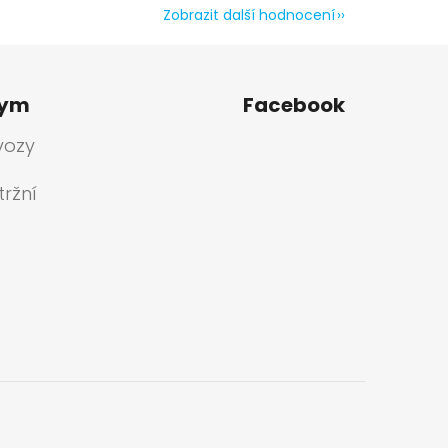
Zobrazit další hodnocení
tym
Facebook
vozy
ržní
a