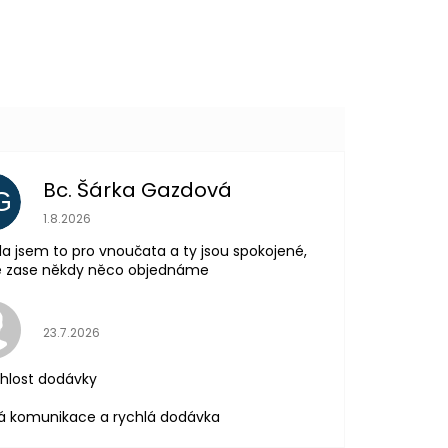
Další
produkt
Bc. Šárka Gazdová
G
Hodnocení obchodu je 5 z 5 hvězdiček.
1.8.2026
la jsem to pro vnoučata a ty jsou spokojené,
tě zase někdy něco objednáme
Hodnocení obchodu je 5 z 5 hvězdiček.
23.7.2026
hlost dodávky
á komunikace a rychlá dodávka