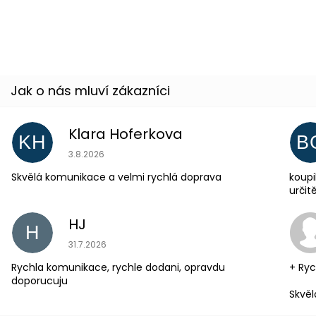
37 %
Klara Hoferkova
KH
B
Hodnocení obchodu je 5 z 5 hvězdiček.
3.8.2026
Skvělá komunikace a velmi rychlá doprava
koupi
urči
HJ
H
Hodnocení obchodu je 5 z 5 hvězdiček.
31.7.2026
Rychla komunikace, rychle dodani, opravdu
+ Ryc
doporucuju
Skvěl