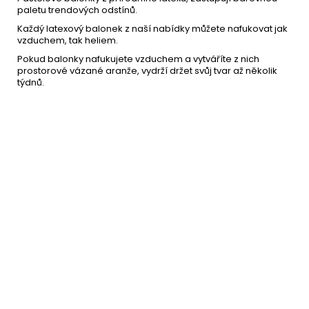
paletu trendových odstínů.
Každý latexový balonek z naší nabídky můžete nafukovat jak
vzduchem, tak heliem.
Pokud balonky nafukujete vzduchem a vytváříte z nich
prostorové vázané aranže, vydrží držet svůj tvar až několik
týdnů.
Ruční pumpa na balónky
69 Kč
DO KOŠÍKU
Skladem
(4 ks)
–30 %
PÁSEK na výrobu
39 Kč
balónkových girland
DETAIL
Momentálně nedostupné
–60 %
Tyčka na balonek - tyčky k
3 Kč
balónkům
DO KOŠÍKU
Skladem
(21 ks)