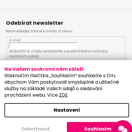
Odebírat newsletter
Nezmeškejte žádné novinky či slevy!
E-mail
Vložením e-mailu souhlasíte s
podmínkami ochrany
osobních údajů
Na Vašem soukromí nám záleží
PŘIHLÁSIT SE
Stisknutím tlačítka „Souhlasím“ souhlasíte s tím,
abychom Vám poskytovali smysluplné a užitečné
služby na základě Vašich údajů o sledování
procházení webu. Více
ZDE
Vytvořil Shoptet
Upravilo studio:
Copyright 2026
PartyKostym.cz
. Všechna práva
Nastavení
vyhrazena.
Upravit nastavení cookies
Sleva 100 Kč na
Odmítnout
Souhlasím
ANO
NE
první nákup?