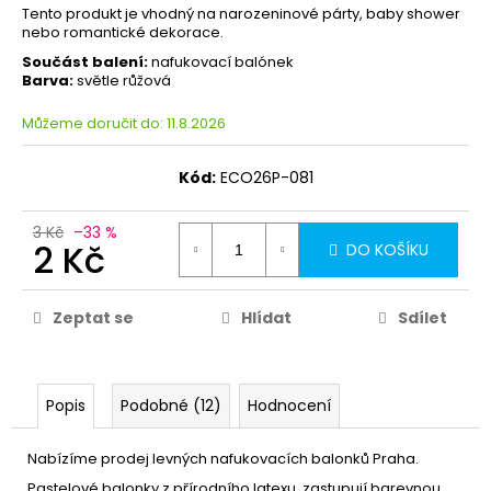
Tento produkt je vhodný na narozeninové párty, baby shower
nebo romantické dekorace.
Součást balení:
nafukovací balónek
Barva:
světle růžová
Můžeme doručit do:
11.8.2026
Kód:
ECO26P-081
3 Kč
–33 %
2 Kč
DO KOŠÍKU
Zeptat se
Hlídat
Sdílet
Popis
Podobné (12)
Hodnocení
Nabízíme prodej levných nafukovacích balonků Praha.
Pastelové balonky z přírodního latexu, zastupují barevnou