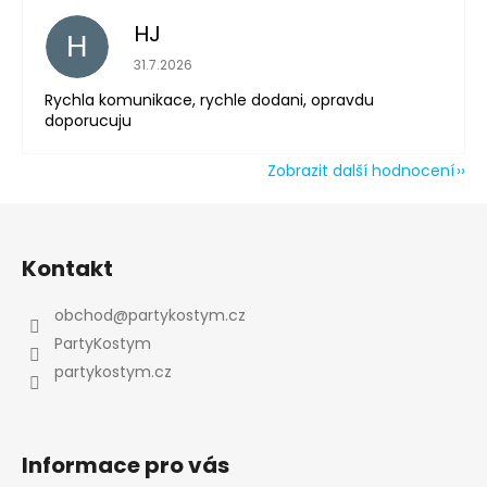
HJ
H
Hodnocení obchodu je 5 z 5 hvězdiček.
31.7.2026
Rychla komunikace, rychle dodani, opravdu
doporucuju
Zobrazit další hodnocení
Z
á
Kontakt
p
a
obchod
@
partykostym.cz
t
PartyKostym
í
partykostym.cz
Informace pro vás