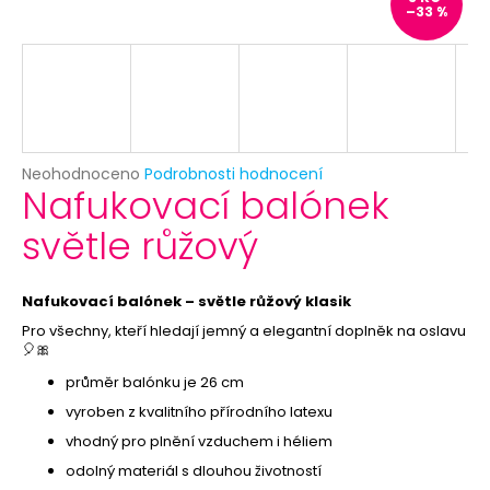
č
–33 %
u
j
e
m
e
Průměrné
Neohodnoceno
Podrobnosti hodnocení
PLOVOUCÍ
Nafukovací balónek
hodnocení
SVÍČKA
produktu
-
světle růžový
je
BÍLÁ
0,0
12
z
Kč
5
Nafukovací balónek – světle růžový klasik
Původně:
hvězdiček.
19
Pro všechny, kteří hledají jemný a elegantní doplněk na oslavu
Kč
🎈🎀
průměr balónku je 26 cm
vyroben z kvalitního přírodního latexu
vhodný pro plnění vzduchem i héliem
odolný materiál s dlouhou životností