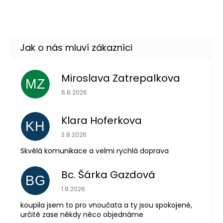
DO KOŠÍKU
Skladem
(4 ks)
–26 %
Miroslava Zatrepalkova
MZ
Hodnocení obchodu je 5 z 5 hvězdiček.
6.8.2026
Odeslat
Klara Hoferkova
KH
Powered by chaterimo
Hodnocení obchodu je 5 z 5 hvězdiček.
3.8.2026
Skvělá komunikace a velmi rychlá doprava
Bc. Šárka Gazdová
BG
Hodnocení obchodu je 5 z 5 hvězdiček.
1.8.2026
koupila jsem to pro vnoučata a ty jsou spokojené,
určitě zase někdy něco objednáme