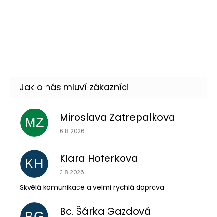
Skladem
(38 ks)
–42 %
Sv. růžové srdce - fóliový
29 Kč
balónek 45cm
DO KOŠÍKU
Skladem
(6 ks)
Miroslava Zatrepalkova
MZ
Hodnocení obchodu je 5 z 5 hvězdiček.
6.8.2026
Klara Hoferkova
KH
Hodnocení obchodu je 5 z 5 hvězdiček.
3.8.2026
Skvělá komunikace a velmi rychlá doprava
Odeslat
Bc. Šárka Gazdová
BG