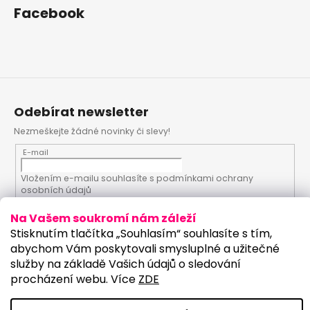
Facebook
Odebírat newsletter
Nezmeškejte žádné novinky či slevy!
E-mail
Vložením e-mailu souhlasíte s
podmínkami ochrany
osobních údajů
Na Vašem soukromí nám záleží
PŘIHLÁSIT SE
Stisknutím tlačítka „Souhlasím“ souhlasíte s tím,
abychom Vám poskytovali smysluplné a užitečné
služby na základě Vašich údajů o sledování
procházení webu. Více
ZDE
Vytvořil Shoptet
Upravilo studio: