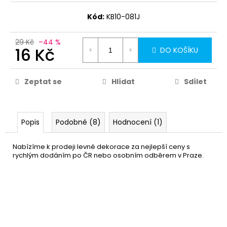
Kód:
KB10-081J
29 Kč
–44 %
16 Kč
DO KOŠÍKU
Zeptat se
Hlídat
Sdílet
Popis
Podobné (8)
Hodnocení (1)
Nabízíme k prodeji levné dekorace za nejlepší ceny s
rychlým dodáním po ČR nebo osobním odběrem v Praze.
Narozeninová girlanda - 40.
69 Kč
narozeniny
DO KOŠÍKU
Skladem
(5 ks)
–42 %