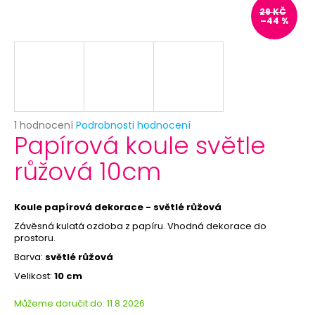
č
29 KČ
u
–44 %
j
e
m
e
BÍLÝ
Průměrné
1 hodnocení
Podrobnosti hodnocení
VĚJÍŘ
Papírová koule světle
hodnocení
-
produktu
PAPÍROVÝ
růžová 10cm
je
39
5,0
Kč
z
Původně:
5
Koule papírová dekorace - světlé růžová
69
hvězdiček.
Kč
Závěsná kulatá ozdoba z papíru. Vhodná dekorace do
prostoru.
Barva:
světlé růžová
Velikost:
10 cm
Můžeme doručit do:
11.8.2026