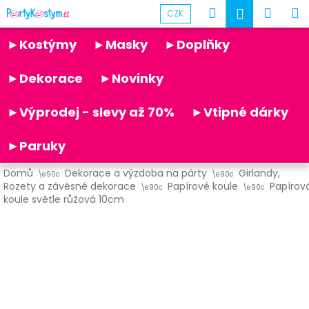
K
Přejít
Hledat
Náku
M
Přihlášen
CZK
na
o
obsah
Partykostym.cz - online
Zpět
Zpět
košík
š
►Kostýmy
►Masky
►Doplňky
í
C
k
►Dekorace
►Novinky
o
p
►Výprodej - slevy až 70%
►Vtipné dárky
o
t
►Paruky
ř
Domů
Dekorace a výzdoba na párty
Girlandy,
e
Rozety a závěsné dekorace
Papírové koule
Papírov
b
koule světle růžová 10cm
u
j
e
t
e
n