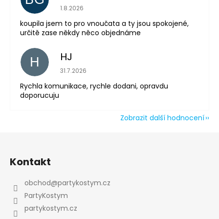
Powered by chaterimo
Hodnocení obchodu je 5 z 5 hvězdiček.
1.8.2026
koupila jsem to pro vnoučata a ty jsou spokojené,
určitě zase někdy něco objednáme
HJ
H
Hodnocení obchodu je 5 z 5 hvězdiček.
31.7.2026
Rychla komunikace, rychle dodani, opravdu
doporucuju
Zobrazit další hodnocení
Z
á
Kontakt
p
a
obchod
@
partykostym.cz
t
PartyKostym
í
partykostym.cz