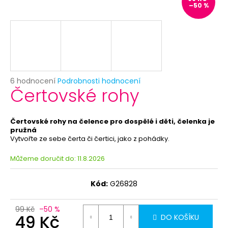
č
–50 %
u
j
e
m
e
Průměrné
6 hodnocení
Podrobnosti hodnocení
BÍLÝ
Čertovské rohy
hodnocení
VĚJÍŘ
produktu
-
je
PAPÍROVÝ
5,0
Čertovské rohy na čelence pro dospělé i děti, čelenka je
39
z
pružná
Kč
5
Vytvořte ze sebe čerta či čertici, jako z pohádky
.
Původně:
hvězdiček.
69
Můžeme doručit do:
11.8.2026
Kč
Kód:
G26828
99 Kč
–50 %
49 Kč
DO KOŠÍKU