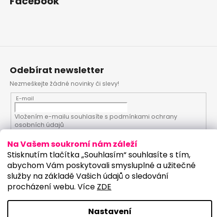
Facebook
Odebírat newsletter
Nezmeškejte žádné novinky či slevy!
E-mail
Vložením e-mailu souhlasíte s
podmínkami ochrany
osobních údajů
Na Vašem soukromí nám záleží
PŘIHLÁSIT SE
Stisknutím tlačítka „Souhlasím“ souhlasíte s tím,
abychom Vám poskytovali smysluplné a užitečné
služby na základě Vašich údajů o sledování
procházení webu. Více
ZDE
Vytvořil Shoptet
Upravilo studio:
Copyright 2026
PartyKostym.cz
. Všechna práva
Nastavení