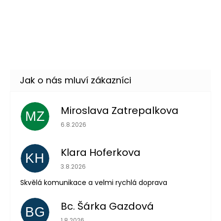
–9 %
Vidle pro čerta 104cm
79 Kč
DO KOŠÍKU
Skladem
(19 ks)
–27 %
Miroslava Zatrepalkova
MZ
Hodnocení obchodu je 5 z 5 hvězdiček.
6.8.2026
Klara Hoferkova
KH
Hodnocení obchodu je 5 z 5 hvězdiček.
3.8.2026
Skvělá komunikace a velmi rychlá doprava
Odeslat
Bc. Šárka Gazdová
BG
Hodnocení obchodu je 5 z 5 hvězdiček.
Powered by chaterimo
1.8.2026