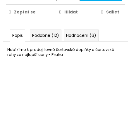
Zeptat se
Hlídat
Sdílet
Popis
Podobné (12)
Hodnocení (6)
Nabízíme k prodeji levné čertovské doplňky a čertovské
rohy za nejlepší ceny - Praha
Čertovský řetěz - řetěz pro
149 Kč
čerta 1,2m
DO KOŠÍKU
Skladem
(5 ks)
–25 %
Čertovské vidle 110 cm - vidle
69 Kč
pro čerta
DO KOŠÍKU
Skladem
(23 ks)
–30 %