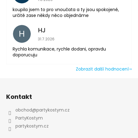
koupila jsem to pro vnoučata a ty jsou spokojené,
určitě zase někdy něco objednáme
HJ
H
Hodnocení obchodu je 5 z 5 hvězdiček.
31.7.2026
Rychla komunikace, rychle dodani, opravdu
doporucuju
Zobrazit další hodnocení
Z
á
Kontakt
p
a
obchod
@
partykostym.cz
t
PartyKostym
í
partykostym.cz