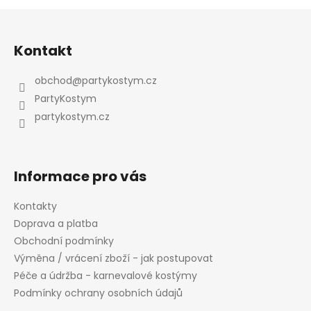
Z
á
Kontakt
p
a
obchod
@
partykostym.cz
t
PartyKostym
í
partykostym.cz
Informace pro vás
Kontakty
Doprava a platba
Obchodní podmínky
Výměna / vrácení zboží - jak postupovat
Péče a údržba - karnevalové kostýmy
Podmínky ochrany osobních údajů