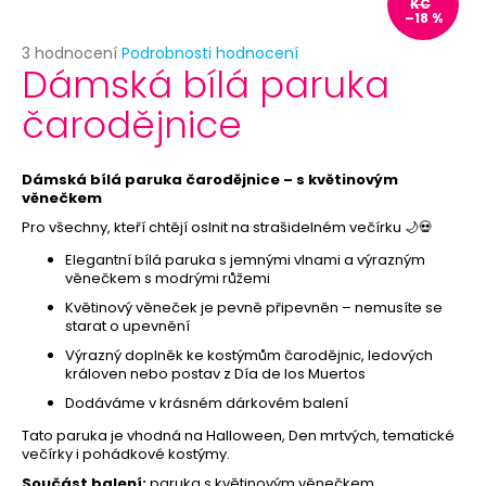
č
KČ
–18 %
u
j
Průměrné
3 hodnocení
Podrobnosti hodnocení
Dámská bílá paruka
e
hodnocení
produktu
m
čarodějnice
je
e
5,0
z
5
Dámská bílá paruka čarodějnice – s květinovým
HAVAJSKÝ
hvězdiček.
věnečkem
VĚNEC
-
Pro všechny, kteří chtějí oslnit na strašidelném večírku 🌙💀
ŽLUTÝ
Elegantní bílá paruka s jemnými vlnami a výrazným
26
věnečkem s modrými růžemi
Kč
Květinový věneček je pevně připevněn – nemusíte se
starat o upevnění
Výrazný doplněk ke kostýmům čarodějnic, ledových
královen nebo postav z Día de los Muertos
Dodáváme v krásném dárkovém balení
Tato paruka je vhodná na Halloween, Den mrtvých, tematické
večírky i pohádkové kostýmy.
Součást balení:
paruka s květinovým věnečkem