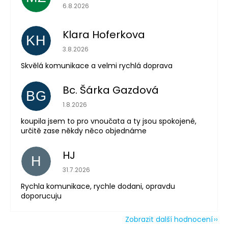
Hodnocení obchodu je 5 z 5 hvězdiček.
6.8.2026
Klara Hoferkova
KH
Hodnocení obchodu je 5 z 5 hvězdiček.
3.8.2026
Odeslat
Skvělá komunikace a velmi rychlá doprava
Powered by chaterimo
Bc. Šárka Gazdová
BG
Hodnocení obchodu je 5 z 5 hvězdiček.
1.8.2026
koupila jsem to pro vnoučata a ty jsou spokojené,
určitě zase někdy něco objednáme
HJ
H
Hodnocení obchodu je 5 z 5 hvězdiček.
31.7.2026
Rychla komunikace, rychle dodani, opravdu
doporucuju
Zobrazit další hodnocení