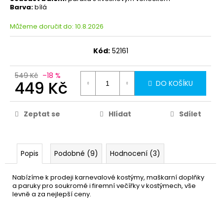
Barva:
bílá
Můžeme doručit do:
10.8.2026
Kód:
52161
549 Kč
–18 %
449 Kč
DO KOŠÍKU
Zeptat se
Hlídat
Sdílet
Popis
Podobné (9)
Hodnocení (3)
Nabízíme k prodeji karnevalové kostýmy, maškarní doplňky
a paruky pro soukromé i firemní večířky v kostýmech, vše
levně a za nejlepší ceny.