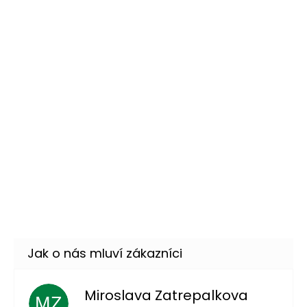
Černé síťované rukavice -
149 Kč
květiny 38 cm
DO KOŠÍKU
Skladem
(13 ks)
Černé síťované rukavice s
149 Kč
netopýry 38 cm
DO KOŠÍKU
Skladem
(7 ks)
Černé síťované rukavice s
119 Kč
krajkou - kříže
DO KOŠÍKU
Skladem
(15 ks)
Miroslava Zatrepalkova
MZ