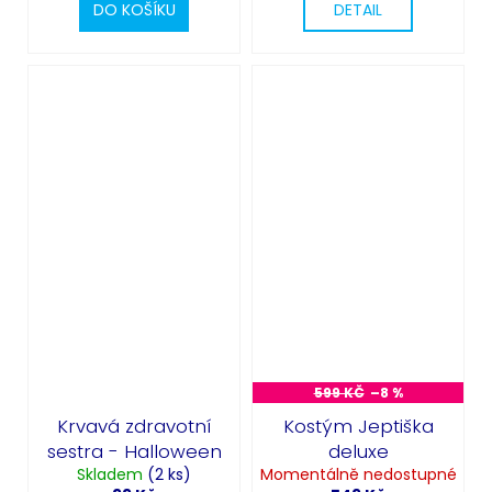
DO KOŠÍKU
DETAIL
599 KČ
–8 %
Krvavá zdravotní
Kostým Jeptiška
sestra - Halloween
deluxe
Skladem
(2 ks)
Momentálně nedostupné