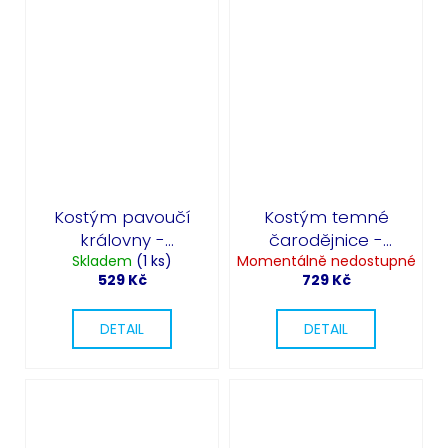
Kostým pavoučí
Kostým temné
královny -
čarodějnice -
Skladem
Halloween
(1 ks)
Momentálně nedostupné
Satanic Witch
529 Kč
729 Kč
DETAIL
DETAIL