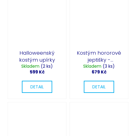
Halloweenský
Kostým hororové
kostým upírky
jeptišky -
Skladem
(2 ks)
Skladem
Halloween
(3 ks)
599 Kč
679 Kč
DETAIL
DETAIL