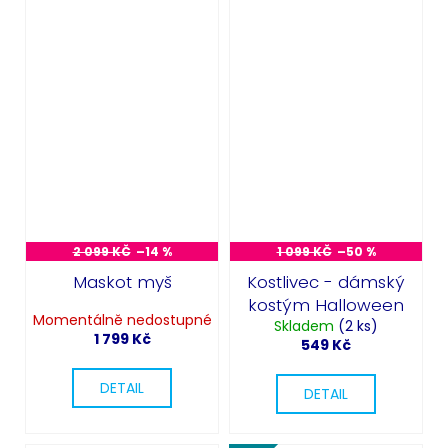
2 099 KČ
–14 %
1 099 KČ
–50 %
Maskot myš
Kostlivec - dámský
kostým Halloween
Momentálně nedostupné
Skladem
(2 ks)
1 799 Kč
549 Kč
DETAIL
DETAIL