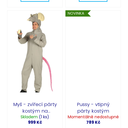
NOVINKA
Myš - zvířecí párty
Pussy - vtipný
kostým na
párty kostým
Skladem
masopust
(1 ks)
Momentálně nedostupné
999 Kč
789 Kč