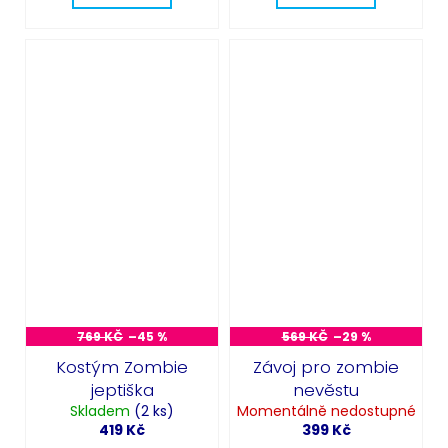
769 KČ
–45 %
569 KČ
–29 %
Kostým Zombie
Závoj pro zombie
jeptiška
nevěstu
Skladem
(2 ks)
Momentálně nedostupné
419 Kč
399 Kč