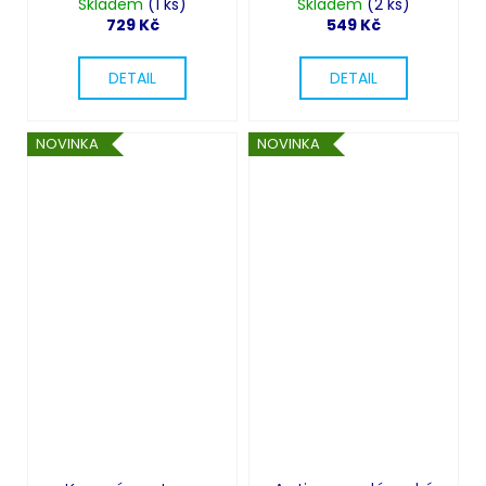
na Halloween
Skladem
(1 ks)
Skladem
černé šaty s
(2 ks)
729 Kč
549 Kč
kapucí a lebkami
DETAIL
DETAIL
NOVINKA
NOVINKA