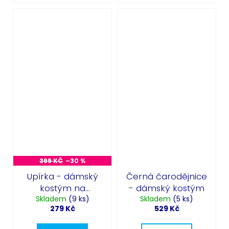
399 KČ
–30 %
Upírka - dámský
Černá čarodějnice
kostým na
- dámský kostým
Skladem
Halloween
(9 ks)
Skladem
(5 ks)
279 Kč
529 Kč