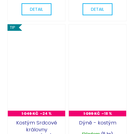
DETAIL
DETAIL
TIP
1 049 KČ
–24 %
1 099 KČ
–18 %
Kostým Srdcové
Dýně - kostým
královny