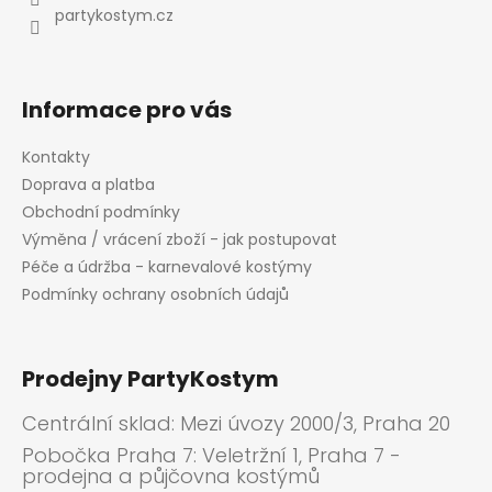
í
k
partykostym.cz
y
v
ý
p
Informace pro vás
i
s
Kontakty
u
Doprava a platba
Obchodní podmínky
Výměna / vrácení zboží - jak postupovat
Péče a údržba - karnevalové kostýmy
Podmínky ochrany osobních údajů
Prodejny PartyKostym
Centrální sklad: Mezi úvozy 2000/3, Praha 20
Pobočka Praha 7: Veletržní 1, Praha 7 -
prodejna a půjčovna kostýmů