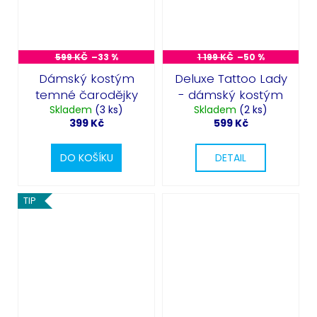
599 KČ
–33 %
1 199 KČ
–50 %
Dámský kostým
Deluxe Tattoo Lady
temné čarodějky
- dámský kostým
Skladem
(3 ks)
Skladem
(2 ks)
399 Kč
599 Kč
DO KOŠÍKU
DETAIL
TIP