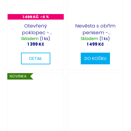
1 499 KČ
–6 %
Otevřený
Nevěsta s obřím
poklopec -
penisem -
nafukovací kostým
Skladem
(1 ks)
nafukovací kostým
Skladem
(1 ks)
1 399 Kč
1 499 Kč
DETAIL
DO KOŠÍKU
NOVINKA