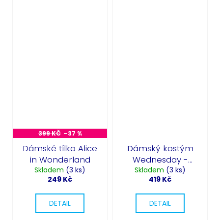
399 KČ
–37 %
Dámské tílko Alice
Dámský kostým
in Wonderland
Wednesday -
Skladem
(3 ks)
Skladem
Halloween
(3 ks)
249 Kč
419 Kč
DETAIL
DETAIL