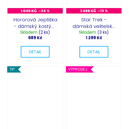
1 049 KČ
–34 %
1 499 KČ
–13 %
Hororová Jeptiška
Star Trek -
- dámský kostým
dámská velitelská
na Halloween
Skladem
(2 ks)
Skladem
uniforma -
(3 ks)
689 Kč
1 299 Kč
Maroon
DETAIL
DETAIL
TIP
VÝPRODEJ