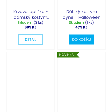
Krvavá jeptiška -
Dětský kostým
dámský kostým
dýně - Halloween
na Halloween
Skladem
(3 ks)
Skladem
(1 ks)
689 Kč
479 Kč
DETAIL
DO KOŠÍKU
NOVINKA