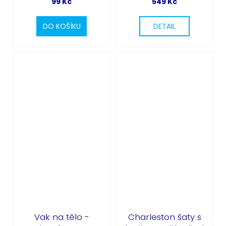
99 Kč
549 Kč
DO KOŠÍKU
DETAIL
Vak na tělo -
Charleston šaty s