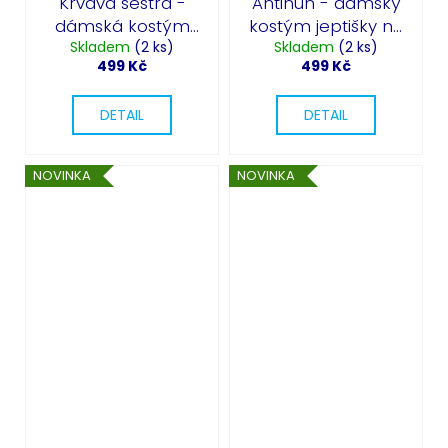
Krvavá sestra -
Antinun - dámský
dámská kostým
kostým jeptišky na
na Halloween
Skladem
(2 ks)
Skladem
Halloween
(2 ks)
499 Kč
499 Kč
DETAIL
DETAIL
NOVINKA
NOVINKA