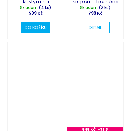
kostým na
krajkou a třásněmi
Skladem
Halloween
(4 ks)
Skladem
(2 ks)
599 Kč
799 Kč
DO KOŠÍKU
DETAIL
949 KČ
–36 %