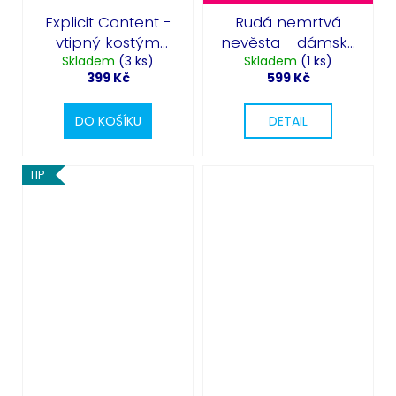
Explicit Content -
Rudá nemrtvá
vtipný kostým
nevěsta - dámský
Skladem
Halloween
(3 ks)
kostým Halloween
Skladem
(1 ks)
399 Kč
599 Kč
DO KOŠÍKU
DETAIL
TIP