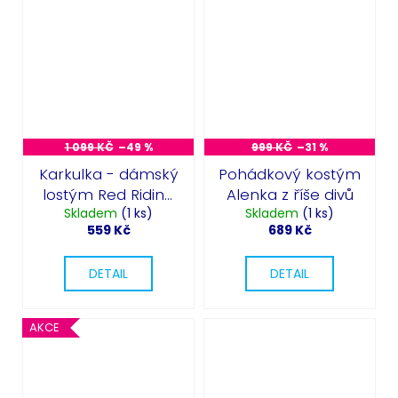
1 099 KČ
–49 %
999 KČ
–31 %
Karkulka - dámský
Pohádkový kostým
lostým Red Riding
Alenka z říše divů
Skladem
Hood
(1 ks)
Skladem
(1 ks)
559 Kč
689 Kč
DETAIL
DETAIL
AKCE