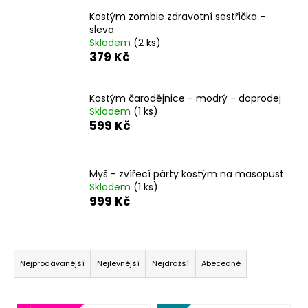
a
Kostým zombie zdravotní sestřička -
sleva
j
Skladem
(2 ks)
í
379 Kč
t
?
Kostým čarodějnice - modrý - doprodej
Skladem
(1 ks)
599 Kč
HLEDAT
Myš - zvířecí párty kostým na masopust
Skladem
(1 ks)
999 Kč
D
o
Ř
p
a
o
Nejprodávanější
Nejlevnější
Nejdražší
Abecedně
r
z
u
e