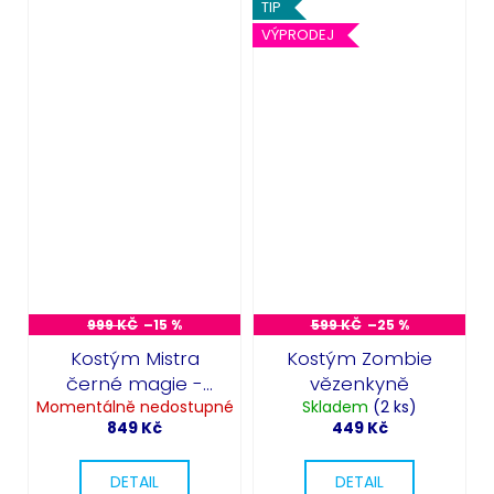
TIP
VÝPRODEJ
999 KČ
–15 %
599 KČ
–25 %
Kostým Mistra
Kostým Zombie
černé magie -
vězenkyně
Momentálně nedostupné
Dark Arts Ritual
Skladem
(2 ks)
849 Kč
449 Kč
DETAIL
DETAIL