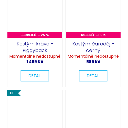
1 999 KČ
–25 %
699 KČ
–15 %
Kostým kráva -
Kostým čaroděj -
Piggyback
černý
Momentálně nedostupné
Momentálně nedostupné
1 499 Kč
589 Kč
DETAIL
DETAIL
Odeslat
TIP
Powered by chaterimo