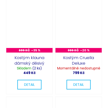
699 KČ
–35 %
999 KČ
–20 %
Kostým klauna
Kostým Cruella
dámský děsivý
Deluxe
Skladem
(2 ks)
Momentálně nedostupné
449 Kč
799 Kč
DETAIL
DETAIL