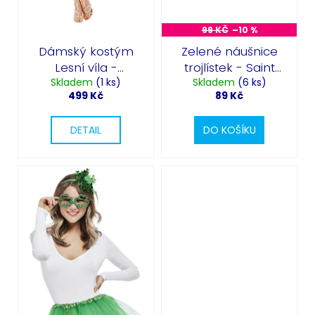
ů
k
t
99 KČ
–10 %
ů
Dámský kostým
Zelené náušnice
Lesní víla -
trojlístek - Saint
Woodland Fairy
Skladem
(1 ks)
Skladem
Patrick's Day
(6 ks)
499 Kč
89 Kč
DETAIL
DO KOŠÍKU