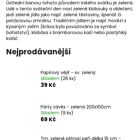
č
Ústřední barvou tohoto původem irského svátku je zelená.
u
Lidé v tento sváteční den nosí zelené klobouky a oblečení,
j
jedí zelené jídlo jako např. zelené těstoviny, špenát či
e
pistáciovou zmrzlinu. Tradičním jídlem je např. hovězí s
kysaným zelím (kráva byla považována za symbol
m
bohatství), klobása s bramborovou kaší nebo pastýřský
e
koláč.
Nejprodávanější
NAFUKOVACÍ
BALÓNEK
-
BRIDE
Papírový vějíř - sv. zelený
TO
Skladem
(26 ks)
BE
39 Kč
-
ROZLUČKA
SE
SVOBODOU
Párty závěs - zelená 200x100cm
9
Skladem
(9 ks)
Kč
69 Kč
Původně:
19
Kč
Tm. zelené pštrosí peří délka 16 cm -