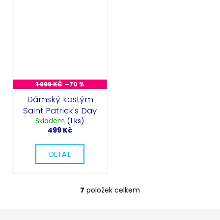
Odeslat
Powered by chaterimo
1 699 KČ
–70 %
Dámský kostým
Saint Patrick's Day
Skladem
(1 ks)
499 Kč
DETAIL
7
položek celkem
O
v
l
Z