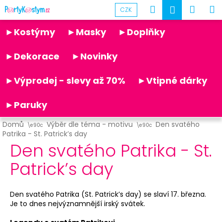
K
Přejít
Hledat
Náku
M
Přihlášen
CZK
na
o
obsah
Partykostym.cz - online
Zpět
Zpět
košík
š
►Kostýmy
►Masky
►Doplňky
í
C
k
►Dekorace
►Novinky
o
p
►Výprodej - slevy až 70%
►Vtipné dárky
o
t
►Paruky
ř
Domů
Výběr dle téma - motivu
Den svatého
e
Patrika - St. Patrick’s day
b
Den svatého Patrika - St.
u
Patrick’s day
j
e
t
Den svatého Patrika (St. Patrick’s day) se slaví 17. března.
Je to dnes nejvýznamnější irský svátek.
e
n