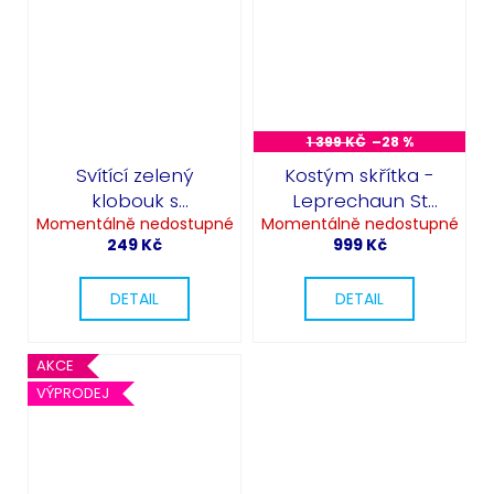
1 399 KČ
–28 %
Svítící zelený
Kostým skřítka -
klobouk s
Leprechaun St
Momentálně nedostupné
čtyřlístkem - Saint
Momentálně nedostupné
Patrick's Day
249 Kč
999 Kč
Patrick's Day
DETAIL
DETAIL
AKCE
VÝPRODEJ