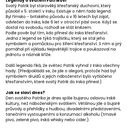
Legendy o svatém Patrikovi
a
Svatý Patrik byl starověký křesťanský duchovní, který
působil v 5. století v Irsku. Existuje o něm řada legend.
j
Byl římsko - britského původu a v 16 letech byl zajat,
í
odvlečen do Irska, kde 6 let v otroctví pásl ovce. Když se
dostal na svobodu, rozhodl se stát knězem.
t
Podle pověr byl tím, kdo přinesl do Irska křesťanství.
?
Jedna z legend se týká trojlístku, který se stal jeho
symbolem a pomůckou pro šíření křesťanství. S ním si prý
pomáhal při výkladu Nejsvětější trojice a poukazoval na
jednotu a náznak kříže.
Další legenda říká, že světec Patrik vyhnal z Irska všechny
HLEDAT
hady. (Předpokládá se, že jde o alegorii, protože had byl
symbolem druidů a jejich náboženství bylo vytlačeno
křesťanstvím, které svatý Patrik do Irska přinesl.)
D
Jak se slaví dnes?
o
Den svatého Patrika je dnes spíše bujarou oslavou irské
p
kultury, než náboženským svátkem. Většinou jde o bujaré
průvody a přehlídky s hudbou, divadelními představeními,
o
tanečními vystoupeními a konzumací alkoholu (tmavé
r
pivo, zelené pivo, irská whisky nebo cider.)
u