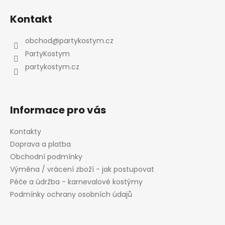
á
á
d
Kontakt
p
a
a
c
obchod
@
partykostym.cz
t
í
PartyKostym
p
í
partykostym.cz
r
v
k
y
Informace pro vás
v
ý
Kontakty
p
Doprava a platba
i
Obchodní podmínky
s
Výměna / vrácení zboží - jak postupovat
u
Péče a údržba - karnevalové kostýmy
Podmínky ochrany osobních údajů