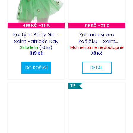
499 KČ
–36 %
119 KČ
–33 %
Kostým Párty Girl -
Zelené uši pro
Saint Patrick's Day
kočičku - Saint
Skladem
(16 ks)
Momentálně nedostupné
Patrick's Day
319 Kč
79 Kč
DO KOŠÍKU
DETAIL
TIP