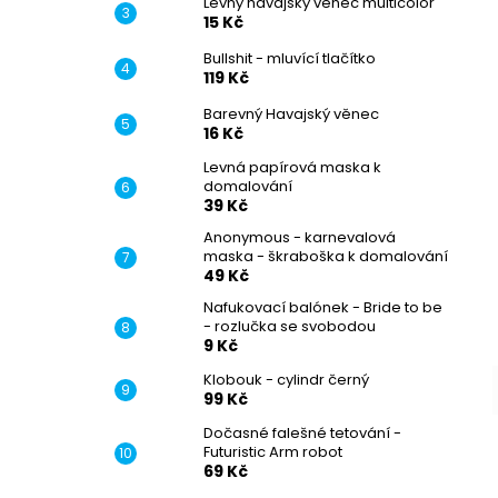
Levný havajský věnec multicolor
15 Kč
Bullshit - mluvící tlačítko
119 Kč
Barevný Havajský věnec
16 Kč
Levná papírová maska k
domalování
39 Kč
Anonymous - karnevalová
maska - škraboška k domalování
49 Kč
Nafukovací balónek - Bride to be
- rozlučka se svobodou
–
9 Kč
Klobouk - cylindr černý
99 Kč
Dočasné falešné tetování -
Futuristic Arm robot
69 Kč