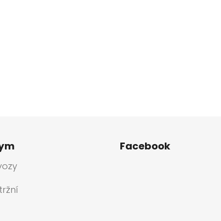
tym
Facebook
vozy
ržní
a