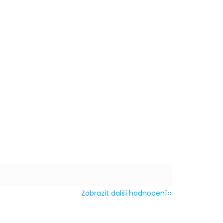
lónek 61cm
59 Kč
DO KOŠÍKU
46cm
39 Kč
DO KOŠÍKU
Další
produkt
Zobrazit další hodnocení