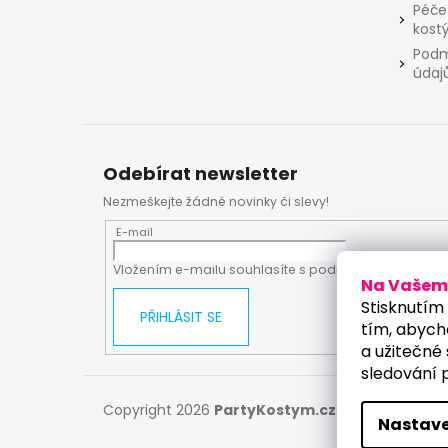
Péče
kost
Podm
údaj
Odebírat newsletter
Nezmeškejte žádné novinky či slevy!
E-mail
Vložením e-mailu souhlasíte s
podmínkami ochrany
Na Vašem 
Stisknutím 
PŘIHLÁSIT SE
tím, abych
a užitečné 
sledování 
Copyright 2026
PartyKostym.cz
. Všechna práv
Nastave