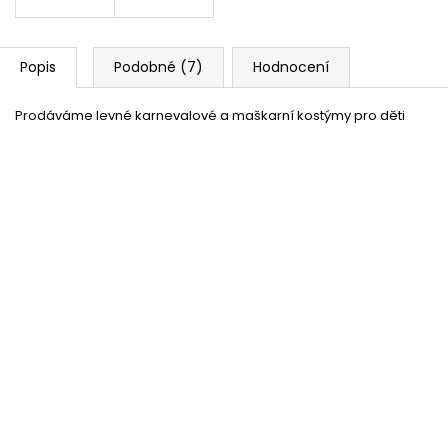
Popis
Podobné (7)
Hodnocení
Prodáváme levné karnevalové a maškarní kostýmy pro děti
Nafukovací balónek červený
Skladem
(více jak100 ks)
33 %
Nafukovací balónek metalický - modrý
Skladem
(více jak100 ks)
–40