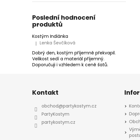
Poslední hodnocení
produktů
Kostým Indiánka
Lenka Ševčíková
|
Hodnocení produktu je 5 z 5 hvězdiček.
Dobrý den, kostým příjemně překvapil.
Velikost sedí a materiál příjemný.
Doporučuji i vzhledem k ceně šatů.
Z
á
Kontakt
Info
p
a
obchod
@
partykostym.cz
Kont
t
Dopr
PartyKostym
í
Obch
partykostym.cz
Výmě
post