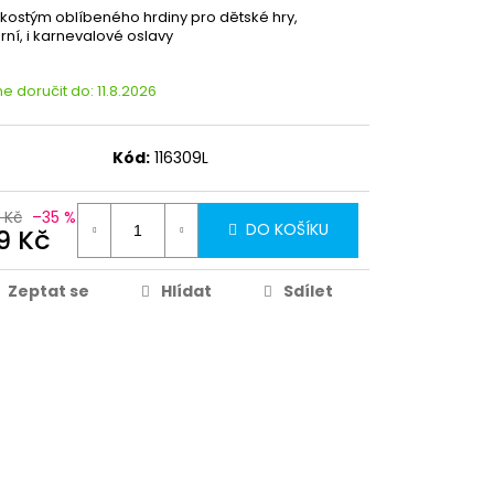
 kostým oblíbeného hrdiny pro dětské hry,
ní, i karnevalové oslavy
 doručit do:
11.8.2026
Kód:
116309L
 Kč
–35 %
DO KOŠÍKU
9 Kč
Zeptat se
Hlídat
Sdílet
Partykostym.cz - online