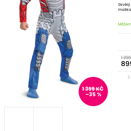
Skvělý
maškar
Můžeme
1 399
89
1 399 KČ
–35 %