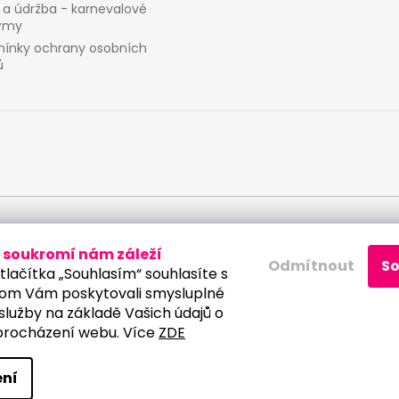
 a údržba - karnevalové
ýmy
ínky ochrany osobních
ů
 osobních údajů
soukromí nám záleží
Odmítnout
S
tlačítka „Souhlasím“ souhlasíte s
om Vám poskytovali smysluplné
služby na základě Vašich údajů o
procházení webu. Více
ZDE
a vyhrazena.
Upravit nastavení cookies
ní