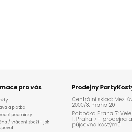
rmace pro vás
Prodejny PartyKos
Centrální sklad: Mezi ú
akty
2000/3, Praha 20
ava a platba
Pobočka Praha 7: Velet
odní podmínky
1, Praha 7 - prodejna 
na / vrácení zboží - jak
půjčovna kostýmů
upovat