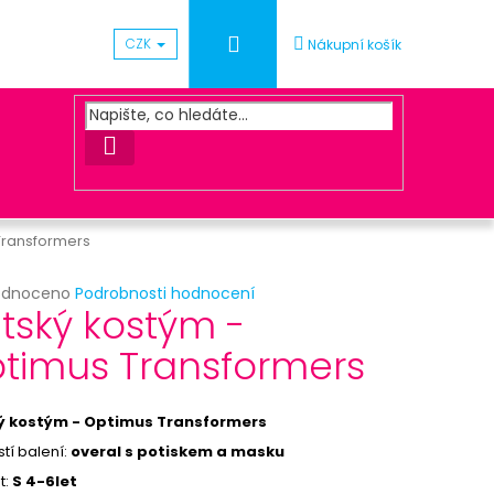
Přihlášení
CZK
Nákupní košík
HLEDAT
Transformers
rné
odnoceno
Podrobnosti hodnocení
Následující
tský kostým -
cení
ktu
timus Transformers
Ý VĚNEC MULTICOLOR
ý kostým - Optimus Transformers
ček.
tí balení:
overal s potiskem a masku
t:
S 4-6let