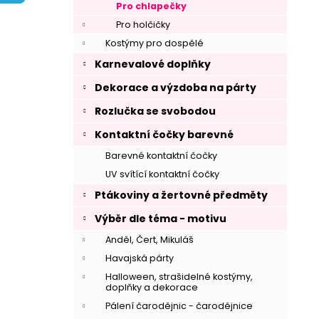
í
Pro chlapečky
p
Pro holčičky
a
Kostýmy pro dospělé
n
Karnevalové doplňky
e
Dekorace a výzdoba na párty
l
Rozlučka se svobodou
Kontaktní čočky barevné
Barevné kontaktní čočky
UV svítící kontaktní čočky
Ptákoviny a žertovné předměty
Výběr dle téma - motivu
Anděl, Čert, Mikuláš
Havajská párty
Halloween, strašidelné kostýmy,
doplňky a dekorace
Pálení čarodějnic - čarodějnice