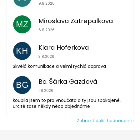
Hodnocení obchodu je 5 z 5 hvězdiček.
9.8.2026
Miroslava Zatrepalkova
MZ
Hodnocení obchodu je 5 z 5 hvězdiček.
6.8.2026
Klara Hoferkova
KH
Hodnocení obchodu je 5 z 5 hvězdiček.
3.8.2026
Odeslat
Skvělá komunikace a velmi rychlá doprava
Powered by chaterimo
Bc. Šárka Gazdová
BG
Hodnocení obchodu je 5 z 5 hvězdiček.
1.8.2026
koupila jsem to pro vnoučata a ty jsou spokojené,
určitě zase někdy něco objednáme
Zobrazit další hodnocení
Z