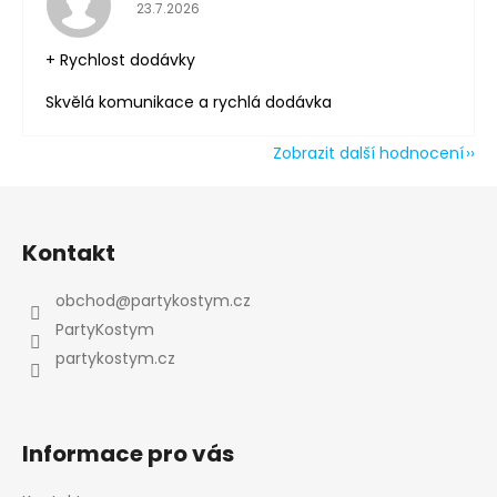
Hodnocení obchodu je 5 z 5 hvězdiček.
23.7.2026
Odeslat
+ Rychlost dodávky
Powered by chaterimo
Skvělá komunikace a rychlá dodávka
Zobrazit další hodnocení
Z
á
Kontakt
p
a
obchod
@
partykostym.cz
t
PartyKostym
í
partykostym.cz
Informace pro vás