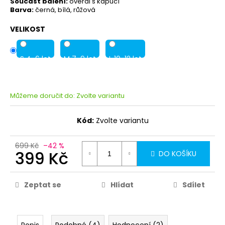
Součást balení:
overal s kapucí
Barva:
černá, bílá, růžová
VELIKOST
S 4-6 let
M 7-9 let
L 10-12 let
Můžeme doručit do:
Zvolte variantu
Kód:
Zvolte variantu
699 Kč
–42 %
399 Kč
DO KOŠÍKU
Zeptat se
Hlídat
Sdílet
Popis
Podobné (4)
Hodnocení (2)