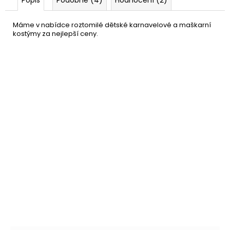
Máme v nabídce roztomilé dětské karnavelové a maškarní
kostýmy za nejlepší ceny.
Sada zebra
199 Kč
DO KOŠÍKU
Skladem
(9 ks)
–33 %
Kostým Zebra
689 Kč
DETAIL
Skladem
(1 ks)
–19 %
Maksa zebry se zvukem
199 Kč
DO KOŠÍKU
Skladem
(6 ks)
–33 %