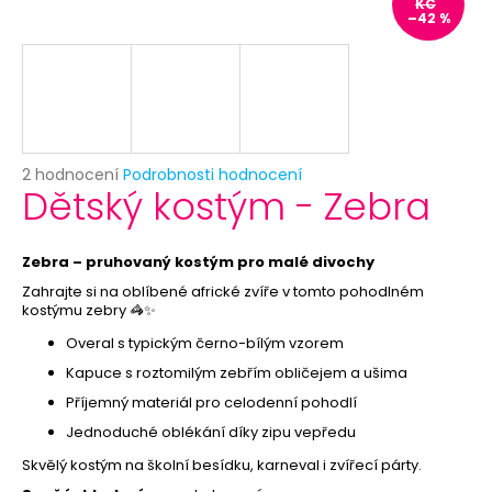
č
KČ
–42 %
u
j
e
m
e
Průměrné
2 hodnocení
Podrobnosti hodnocení
TYČKA
Dětský kostým - Zebra
hodnocení
NA
produktu
BALONEK
je
-
5,0
TYČKY
Zebra – pruhovaný kostým pro malé divochy
z
K
Zahrajte si na oblíbené africké zvíře v tomto pohodlném
5
BALÓNKŮM
kostýmu zebry 🦓✨
hvězdiček.
3
Overal s typickým černo-bílým vzorem
Kč
Původně:
Kapuce s roztomilým zebřím obličejem a ušima
5
Příjemný materiál pro celodenní pohodlí
Kč
Jednoduché oblékání díky zipu vepředu
Skvělý kostým na školní besídku, karneval i zvířecí párty.