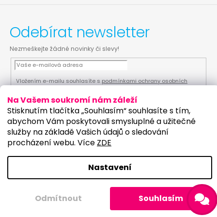
Odebírat newsletter
Nezmeškejte žádné novinky či slevy!
Vložením e-mailu souhlasíte s
podmínkami ochrany osobních
údajů
Na Vašem soukromí nám záleží
PŘIHLÁSIT SE
Stisknutím tlačítka „Souhlasím“ souhlasíte s tím,
abychom Vám poskytovali smysluplné a užitečné
služby na základě Vašich údajů o sledování
procházení webu. Více
ZDE
Vytvořil Shoptet
Upravilo studio:
Nastavení
Copyright 2026
PartyKostym.cz
. Všechna práva
vyhrazena.
Upravit nastavení cookies
Odmítnout
Souhlasím