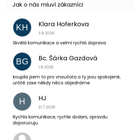
Klara Hoferkova
KH
Hodnocení obchodu je 5 z 5 hvězdiček.
3.8.2026
Skvělá komunikace a velmi rychlá doprava
Bc. Šárka Gazdová
BG
Hodnocení obchodu je 5 z 5 hvězdiček.
1.8.2026
koupila jsem to pro vnoučata a ty jsou spokojené,
určitě zase někdy něco objednáme
HJ
H
Hodnocení obchodu je 5 z 5 hvězdiček.
31.7.2026
Rychla komunikace, rychle dodani, opravdu
doporucuju