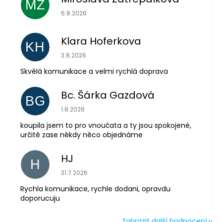
MZ
Hodnocení obchodu je 5 z 5 hvězdiček.
6.8.2026
Klara Hoferkova
KH
Hodnocení obchodu je 5 z 5 hvězdiček.
3.8.2026
Odeslat
Skvělá komunikace a velmi rychlá doprava
Powered by chaterimo
Bc. Šárka Gazdová
BG
Hodnocení obchodu je 5 z 5 hvězdiček.
1.8.2026
koupila jsem to pro vnoučata a ty jsou spokojené,
určitě zase někdy něco objednáme
HJ
H
Hodnocení obchodu je 5 z 5 hvězdiček.
31.7.2026
Rychla komunikace, rychle dodani, opravdu
doporucuju
Zobrazit další hodnocení