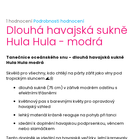
č
u
j
e
Průměrné
1 hodnocení
Podrobnosti hodnocení
Dlouhá havajská sukně
hodnocení
m
produktu
e
Hula Hula - modrá
je
5,0
z
ČELENKA
5
Tanečnice oceánského snu – dlouhá havajská sukně
PRO
hvězdiček.
Hula Hula modrá
PRINCEZNU
29
Skvělá pro všechny, kdo chtějí na párty zářit jako vlny pod
Kč
tropickým sluncem 🌊🌼
Původně:
49
dlouhá sukně (75 cm) v zářivě modrém odstínu s
Kč
efektními třásněmi
květinový pas s barevnými květy pro opravdový
havajský vzhled
lehký materiál krásně reaguje na pohyb při tanci
ideální k doplnění havajskou podprsenkou, věncem
nebo slamáčkem
Tento doplněk je ideální na havajské večírky, letní karnevaly,