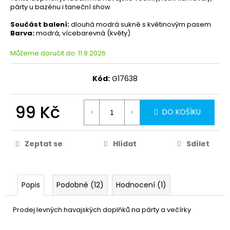
párty u bazénu i taneční show
Součást balení:
dlouhá modrá sukně s květinovým pasem
Barva:
modrá, vícebarevná (květy)
Můžeme doručit do:
11.8.2026
Kód:
G17638
99 Kč
DO KOŠÍKU
Zeptat se
Hlídat
Sdílet
Popis
Podobné (12)
Hodnocení (1)
Prodej levných havajských doplňků na párty a večírky