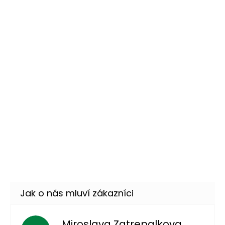
Skladem
(1 ks)
Podprsenka z mušlí
69 Kč
DETAIL
Momentálně nedostupné
–30 %
Havajská sada - věnec,
45 Kč
čelenka, náramky
DETAIL
Momentálně nedostupné
–23 %
Duhový havajský věnec
79 Kč
DO KOŠÍKU
Skladem
(29 ks)
–33 %
Miroslava Zatrepalkova