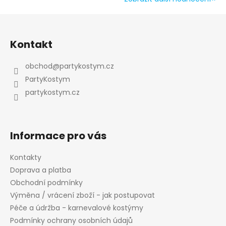
Z
á
Kontakt
p
a
obchod
@
partykostym.cz
t
PartyKostym
í
partykostym.cz
Informace pro vás
Kontakty
Doprava a platba
Obchodní podmínky
Výměna / vrácení zboží - jak postupovat
Péče a údržba - karnevalové kostýmy
Podmínky ochrany osobních údajů