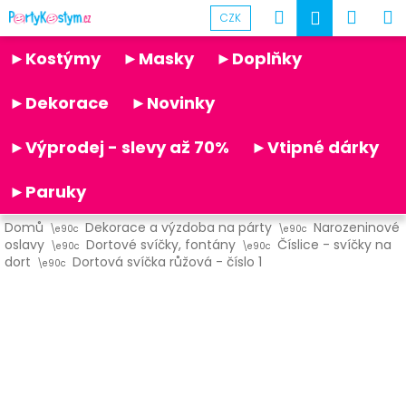
K
Přejít
Hledat
Náku
M
Přihlášen
CZK
na
o
obsah
Partykostym.cz - online
Zpět
Zpět
košík
š
►Kostýmy
►Masky
►Doplňky
í
C
k
►Dekorace
►Novinky
o
p
►Výprodej - slevy až 70%
►Vtipné dárky
o
t
►Paruky
ř
Domů
Dekorace a výzdoba na párty
Narozeninové
e
oslavy
Dortové svíčky, fontány
Číslice - svíčky na
b
dort
Dortová svíčka růžová - číslo 1
u
j
e
t
e
n