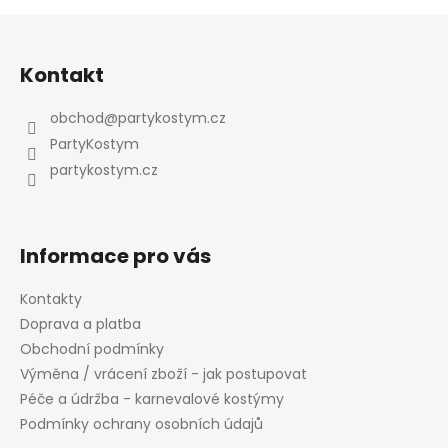
Z
á
Kontakt
p
a
obchod
@
partykostym.cz
t
PartyKostym
í
partykostym.cz
Informace pro vás
Kontakty
Doprava a platba
Obchodní podmínky
Výměna / vrácení zboží - jak postupovat
Péče a údržba - karnevalové kostýmy
Podmínky ochrany osobních údajů