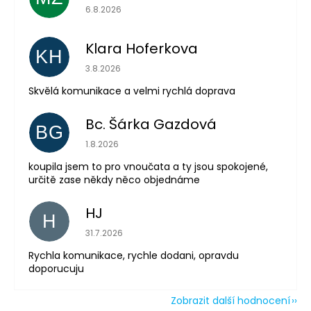
Hodnocení obchodu je 5 z 5 hvězdiček.
6.8.2026
Klara Hoferkova
KH
Hodnocení obchodu je 5 z 5 hvězdiček.
3.8.2026
Odeslat
Skvělá komunikace a velmi rychlá doprava
Powered by chaterimo
Bc. Šárka Gazdová
BG
Hodnocení obchodu je 5 z 5 hvězdiček.
1.8.2026
koupila jsem to pro vnoučata a ty jsou spokojené,
určitě zase někdy něco objednáme
HJ
H
Hodnocení obchodu je 5 z 5 hvězdiček.
31.7.2026
Rychla komunikace, rychle dodani, opravdu
doporucuju
Zobrazit další hodnocení