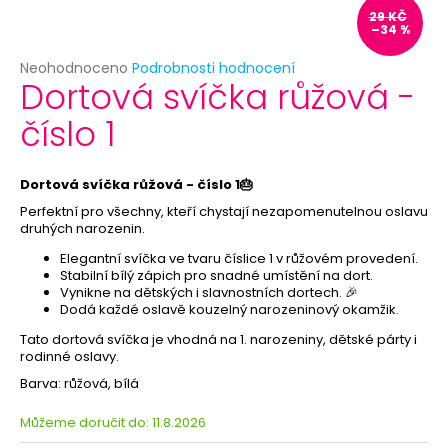
č
29 KČ
u
–34 %
j
e
Průměrné
Neohodnoceno
Podrobnosti hodnocení
Dortová svíčka růžová -
hodnocení
m
produktu
e
číslo 1
je
0,0
z
BÍLÝ
5
Dortová svíčka růžová - číslo 1🎂
VĚJÍŘ
hvězdiček.
-
Perfektní pro všechny, kteří chystají nezapomenutelnou oslavu
PAPÍROVÝ
druhých narozenin.
39
Elegantní svíčka ve tvaru číslice 1 v růžovém provedení.
Kč
Stabilní bílý zápich pro snadné umístění na dort.
Původně:
Vynikne na dětských i slavnostních dortech. 🎉
69
Dodá každé oslavě kouzelný narozeninový okamžik.
Kč
Tato dortová svíčka je vhodná na 1. narozeniny, dětské párty i
rodinné oslavy.
Barva: růžová, bílá
Můžeme doručit do:
11.8.2026