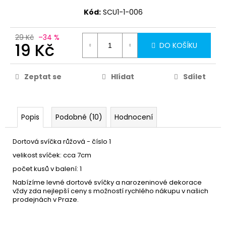
Kód:
SCU1-1-006
29 Kč
–34 %
19 Kč
DO KOŠÍKU
Zeptat se
Hlídat
Sdílet
Popis
Podobné (10)
Hodnocení
Dortová svíčka růžová - číslo 1
velikost svíček: cca 7cm
počet kusů v balení: 1
Nabízíme levné dortové svíčky a narozeninové dekorace
vždy zda nejlepší ceny s možností rychlého nákupu v našich
prodejnách v Praze.