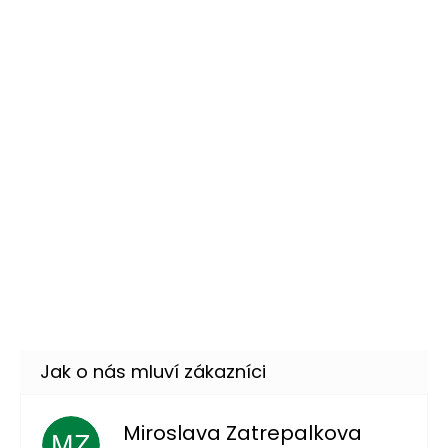
–79 %
Lampión kulatý - světe
39 Kč
růžový
DO KOŠÍKU
Skladem
(43 ks)
–33 %
Girlanda třásně 150cm -
79 Kč
pastelové barvy
DO KOŠÍKU
Skladem
(25 ks)
–46 %
Růžové konfety - medvídci
19 Kč
DO KOŠÍKU
Skladem
(69 ks)
–67 %
Miroslava Zatrepalkova
MZ