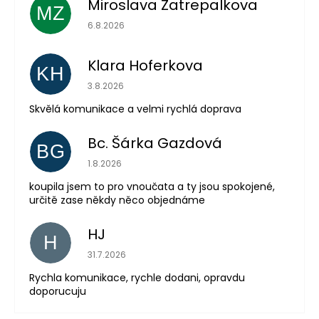
Miroslava Zatrepalkova
MZ
Hodnocení obchodu je 5 z 5 hvězdiček.
6.8.2026
Klara Hoferkova
KH
Hodnocení obchodu je 5 z 5 hvězdiček.
Odeslat
3.8.2026
Skvělá komunikace a velmi rychlá doprava
Powered by chaterimo
Bc. Šárka Gazdová
BG
Hodnocení obchodu je 5 z 5 hvězdiček.
1.8.2026
koupila jsem to pro vnoučata a ty jsou spokojené,
určitě zase někdy něco objednáme
HJ
H
Hodnocení obchodu je 5 z 5 hvězdiček.
31.7.2026
Rychla komunikace, rychle dodani, opravdu
doporucuju