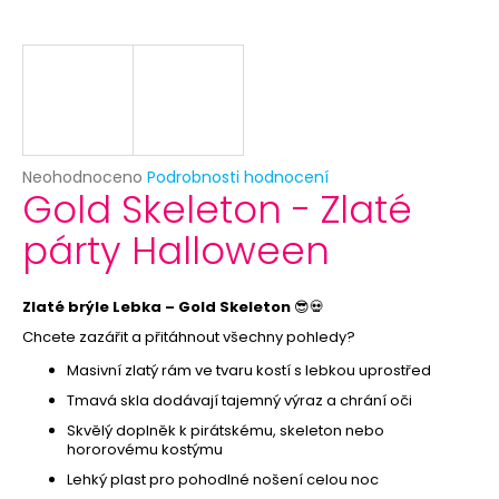
č
u
j
e
m
e
Průměrné
Neohodnoceno
Podrobnosti hodnocení
LEVNÝ
Gold Skeleton - Zlaté
hodnocení
HAVAJSKÝ
produktu
VĚNEC
párty Halloween
je
MULTICOLOR
0,0
15
z
Kč
5
Zlaté brýle Lebka – Gold Skeleton
😎💀
hvězdiček.
Chcete zazářit a přitáhnout všechny pohledy?
Masivní zlatý rám ve tvaru kostí s lebkou uprostřed
Tmavá skla dodávají tajemný výraz a chrání oči
Skvělý doplněk k pirátskému, skeleton nebo
hororovému kostýmu
Lehký plast pro pohodlné nošení celou noc