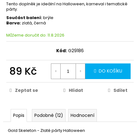
Tento doplněk je ideální na Halloween, karneval i tematické
párty.
Součást balení:
brýle
Barva:
zlatá, černá
Můžeme doručit do:
11.8.2026
Kód:
G29186
89 Kč
DO KOŠÍKU
Zeptat se
Hlídat
Sdílet
Popis
Podobné (12)
Hodnocení
Gold Skeleton - Zlaté párty Halloween