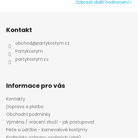
Zobrazit další hodnocení
Z
á
Kontakt
p
a
obchod
@
partykostym.cz
t
PartyKostym
í
partykostym.cz
Informace pro vás
Kontakty
Doprava a platba
Obchodní podmínky
Výměna / vrácení zboží - jak postupovat
Péče a údržba - karnevalové kostýmy
Podmínky ochrany osobních údajů