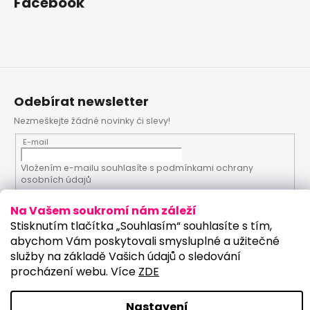
Facebook
Odebírat newsletter
Nezmeškejte žádné novinky či slevy!
E-mail
Vložením e-mailu souhlasíte s
podmínkami ochrany
osobních údajů
Na Vašem soukromí nám záleží
PŘIHLÁSIT SE
Stisknutím tlačítka „Souhlasím“ souhlasíte s tím,
abychom Vám poskytovali smysluplné a užitečné
služby na základě Vašich údajů o sledování
procházení webu. Více
ZDE
Vytvořil Shoptet
Upravilo studio:
Copyright 2026
PartyKostym.cz
. Všechna práva
Nastavení