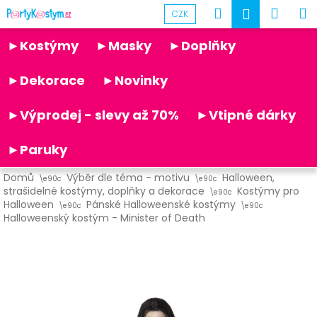
K
Přejít
Hledat
Náku
M
Přihlášen
CZK
na
o
obsah
Partykostym.cz - online
Zpět
Zpět
košík
š
►Kostýmy
►Masky
►Doplňky
í
C
k
►Dekorace
►Novinky
o
p
►Výprodej - slevy až 70%
►Vtipné dárky
o
t
►Paruky
ř
Domů
Výběr dle téma - motivu
Halloween,
e
strašidelné kostýmy, doplňky a dekorace
Kostýmy pro
b
Halloween
Pánské Halloweenské kostýmy
Halloweenský kostým - Minister of Death
u
j
e
t
e
n