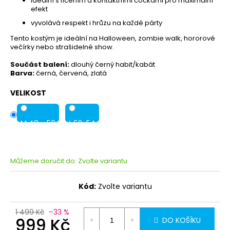
ideální s líčením a kontaktními čočkami pro maximální
efekt
vyvolává respekt i hrůzu na každé párty
Tento kostým je ideální na Halloween, zombie walk, hororové
večírky nebo strašidelné show.
Součást balení:
dlouhý černý habit/kabát
Barva:
černá, červená, zlatá
VELIKOST
M 48 - 50
L 52-54
Můžeme doručit do:
Zvolte variantu
Kód:
Zvolte variantu
1 499 Kč
–33 %
999 Kč
DO KOŠÍKU