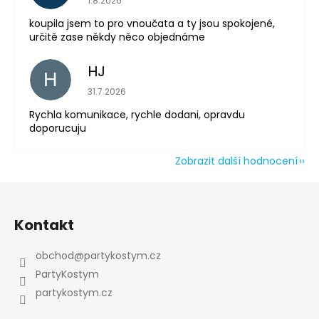
1.8.2026
koupila jsem to pro vnoučata a ty jsou spokojené,
určitě zase někdy něco objednáme
HJ
H
Hodnocení obchodu je 5 z 5 hvězdiček.
31.7.2026
Rychla komunikace, rychle dodani, opravdu
doporucuju
Zobrazit další hodnocení
Z
á
Kontakt
p
a
obchod
@
partykostym.cz
t
PartyKostym
í
partykostym.cz