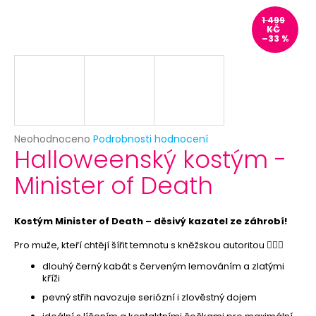
č
u
1 499
KČ
j
–33 %
e
m
e
ANONYMOUS
-
Průměrné
Neohodnoceno
Podrobnosti hodnocení
KARNEVALOVÁ
Halloweenský kostým -
hodnocení
MASKA
produktu
-
Minister of Death
je
ŠKRABOŠKA
0,0
K
DOMALOVÁNÍ
z
5
Kostým Minister of Death – děsivý kazatel ze záhrobí!
49
hvězdiček.
Kč
Pro muže, kteří chtějí šířit temnotu s kněžskou autoritou 🧛‍♂️✝️
Původně:
59
dlouhý černý kabát s červeným lemováním a zlatými
Kč
kříži
pevný střih navozuje seriózní i zlověstný dojem