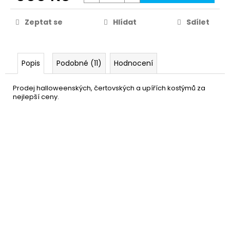
Zeptat se
Hlídat
Sdílet
Popis
Podobné (11)
Hodnocení
Prodej halloweenských, čertovských a upířích kostýmů za
nejlepší ceny.
Bílé čočky - Crazy White
199 Kč
ZOMBIE
DETAIL
Momentálně nedostupné
–50 %
Umělá krev - falešná krev
49 Kč
DO KOŠÍKU
Skladem
(více jak100 ks)
–37 %