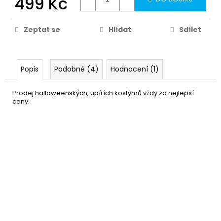
499 Kč
Zeptat se
Hlídat
Sdílet
Popis
Podobné (4)
Hodnocení (1)
Prodej halloweenských, upířích kostýmů vždy za nejlepší
ceny.
Neonová paruka růžová
199 Kč
DO KOŠÍKU
Skladem
(3 ks)
–33 %
Paruka Babelicious neonová
279 Kč
růžová
DO KOŠÍKU
Skladem
(3 ks)
–20 %