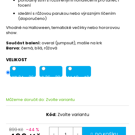
pohodlný střih s rozšířenými nohavicemi pro tanec i
focení
ideální s růžovou parukou nebo výrazným líčením
(doporučeno)
Vhodné na Halloween, tematické večírky nebo hororovou
show.
Součást balení:
overal (jumpsuit), mašle na krk
Barva:
černá, bílá, růžová
VELIKOST
XS 34 - 36
S 36 - 38
M 40 - 42
Můžeme doručit do:
Zvolte variantu
Kód:
Zvolte variantu
899 Kč
–44 %
DO KOŠÍKU