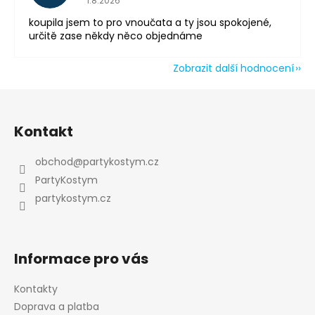
1.8.2026
koupila jsem to pro vnoučata a ty jsou spokojené,
určitě zase někdy něco objednáme
Zobrazit další hodnocení
Z
á
Kontakt
p
a
obchod
@
partykostym.cz
t
PartyKostym
í
partykostym.cz
Informace pro vás
Kontakty
Doprava a platba