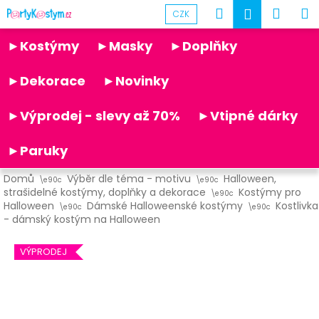
K
Přejít
Hledat
Náku
M
Přihlášen
CZK
na
o
obsah
Partykostym.cz - online
Zpět
Zpět
košík
š
►Kostýmy
►Masky
►Doplňky
í
C
k
►Dekorace
►Novinky
o
p
►Výprodej - slevy až 70%
►Vtipné dárky
o
t
►Paruky
ř
Domů
Výběr dle téma - motivu
Halloween,
e
strašidelné kostýmy, doplňky a dekorace
Kostýmy pro
b
Halloween
Dámské Halloweenské kostýmy
Kostlivka
- dámský kostým na Halloween
u
j
VÝPRODEJ
e
t
e
n