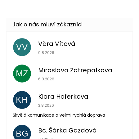
Momentálně nedostupné
Věra Vítová
VV
Hodnocení obchodu je 5 z 5 hvězdiček.
9.8.2026
Odeslat
Powered by chaterimo
Miroslava Zatrepalkova
MZ
Hodnocení obchodu je 5 z 5 hvězdiček.
6.8.2026
Klara Hoferkova
KH
Hodnocení obchodu je 5 z 5 hvězdiček.
3.8.2026
Skvělá komunikace a velmi rychlá doprava
Bc. Šárka Gazdová
BG
Hodnocení obchodu je 5 z 5 hvězdiček.