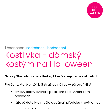
č
u
899
KČ
j
–44 %
e
m
e
RŮŽOVÁ
KRAVATA
Průměrné
1 hodnocení
Podrobnosti hodnocení
Kostlivka - dámský
59
hodnocení
Kč
produktu
kostým na Halloween
je
5,0
z
5
Sassy Skeleton – kostlivka, která zaujme i v záhrobí!
hvězdiček.
Pro ženy, které chtějí být strašidelné i sexy zároveň 🎃🦴
stylový černý overal s potiskem kostí v ženském
provedení
růžové detaily a mašle dodávají převleku hravý vzhled