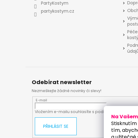
t
Dopr
PartyKostym
í
Obch
partykostym.cz
Výmě
post
Péče
kost
Podm
údaj
Odebírat newsletter
Nezmeškejte žádné novinky či slevy!
E-mail
Vložením e-mailu souhlasíte s
podmínkami ochrany
Na Vašem 
Stisknutím 
PŘIHLÁSIT SE
tím, abych
a užitečné 