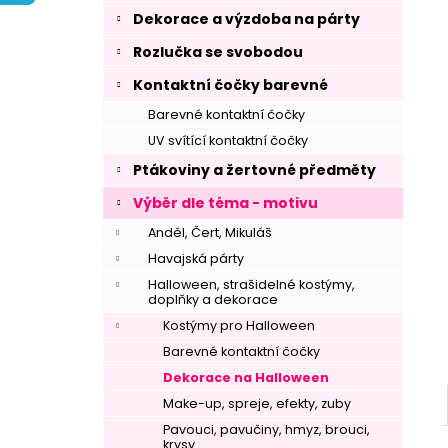
í
Dekorace a výzdoba na párty
p
Rozlučka se svobodou
a
n
Kontaktní čočky barevné
e
Barevné kontaktní čočky
l
UV svítící kontaktní čočky
Ptákoviny a žertovné předměty
Výběr dle téma - motivu
Anděl, Čert, Mikuláš
Havajská párty
Halloween, strašidelné kostýmy,
doplňky a dekorace
Kostýmy pro Halloween
Barevné kontaktní čočky
Dekorace na Halloween
Make-up, spreje, efekty, zuby
Pavouci, pavučiny, hmyz, brouci,
krysy