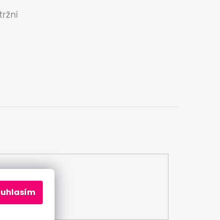
ržní
a
ouhlasím