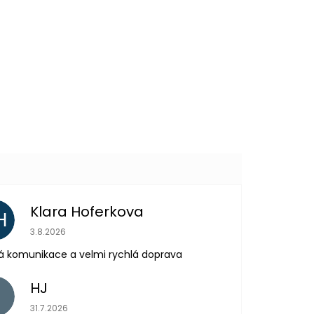
229 Kč
DETAIL
Další
produkt
Klara Hoferkova
H
Hodnocení obchodu je 5 z 5 hvězdiček.
3.8.2026
á komunikace a velmi rychlá doprava
HJ
H
Hodnocení obchodu je 5 z 5 hvězdiček.
31.7.2026