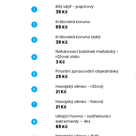
Bílý vějíř - papírový
–
39 Kč
Královská koruna
59 Kč
Královská koruna zlatá
39 Kč
Nafukovací balónek metalický -
růžové zlato
–
3 Kč
Prioritní zpracování objednávky
29 Kč
Havajský věnec - růžový
21 Kč
Havajský věnec - fialový
21 Kč
Létající hovna - vystřelovací
exkrementy – 4ks
69 Kč
Havajský věnec - žlutý