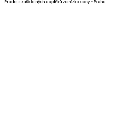
Prodej strašidelných doplňků za nízke ceny - Praha
Lidská lebka
Skladem
(49 ks)
22 %
Lidská kost 40cm - dekorace
Skladem
(84 ks)
30 %
Havran Rumburak - vrána 30cm
Momentálně nedostupné