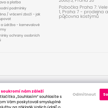
2000/3, Praha 20
ava a platba
Pobočka Praha 7: Velet
odní podmínky
1, Praha 7 - prodejna 
na / vrácení zboží - jak
půjčovna kostýmů
upovat
 a údržba - karnevalové
ýmy
ínky ochrany osobních
ů
 osobních údajů
soukromí nám záleží
Odmítnout
S
tlačítka „Souhlasím“ souhlasíte s
om Vám poskytovali smysluplné
služby na základě Vašich údajů o