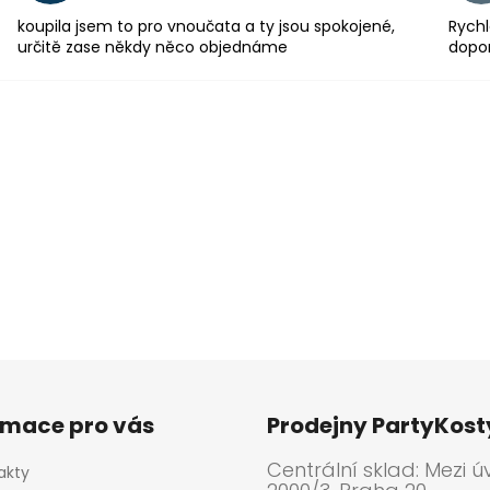
koupila jsem to pro vnoučata a ty jsou spokojené,
Rychl
určitě zase někdy něco objednáme
dopo
rmace pro vás
Prodejny PartyKos
Centrální sklad: Mezi ú
akty