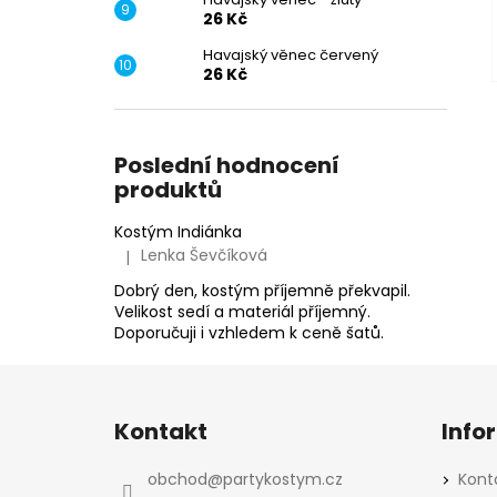
26 Kč
Havajský věnec červený
26 Kč
Poslední hodnocení
produktů
Kostým Indiánka
Lenka Ševčíková
|
Hodnocení produktu je 5 z 5 hvězdiček.
Dobrý den, kostým příjemně překvapil.
Velikost sedí a materiál příjemný.
Doporučuji i vzhledem k ceně šatů.
Z
á
Kontakt
Info
p
a
obchod
@
partykostym.cz
Kont