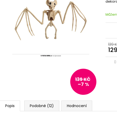
dekora
Můžeme
139 
12
139 KČ
–7 %
Popis
Podobné (12)
Hodnocení