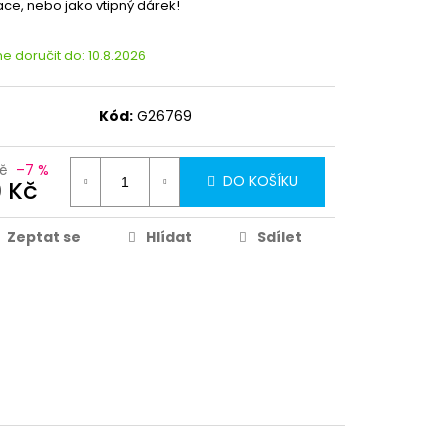
ce, nebo jako vtipný dárek!
 doručit do:
10.8.2026
Kód:
G26769
Kč
–7 %
DO KOŠÍKU
9 Kč
Zeptat se
Hlídat
Sdílet
Partykostym.cz - online