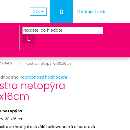
Přihlášení
CZK
Nákupní košík
HLEDAT
loween
Kostra netopýra 30x16cm
rné
odnoceno
Podrobnosti hodnocení
Následující
stra netopýra
cení
ktu
x16cm
UNA ZLATÁ
a netopýra
ček.
y: 30 x 16 cm
ostra se hodí jako skvělá halloweenská a hororová