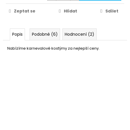
Zeptat se
Hlídat
Sdílet
Popis
Podobné (6)
Hodnocení (2)
Nabízíme karnevalové kostýmy za nejlepší ceny.
Bílé síťované punčocháče
109 Kč
DETAIL
Momentálně nedostupné
–26 %
Mikádo - dámská paruka
249 Kč
blond
DO KOŠÍKU
Skladem
(2 ks)
–21 %
Dlouhé černé umělé řasy
169 Kč