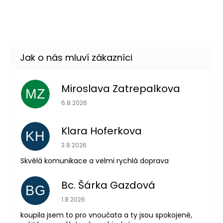
DO KOŠÍKU
Skladem
(10 ks)
–32 %
Miroslava Zatrepalkova
MZ
Hodnocení obchodu je 5 z 5 hvězdiček.
6.8.2026
Klara Hoferkova
KH
Hodnocení obchodu je 5 z 5 hvězdiček.
3.8.2026
Skvělá komunikace a velmi rychlá doprava
Bc. Šárka Gazdová
BG
Hodnocení obchodu je 5 z 5 hvězdiček.
1.8.2026
koupila jsem to pro vnoučata a ty jsou spokojené,