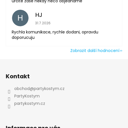
určitě zase někdy něco objednáme
HJ
H
Odeslat
Hodnocení obchodu je 5 z 5 hvězdiček.
31.7.2026
Powered by chaterimo
Rychla komunikace, rychle dodani, opravdu
doporucuju
Zobrazit další hodnocení
Z
á
Kontakt
p
a
obchod
@
partykostym.cz
t
PartyKostym
í
partykostym.cz