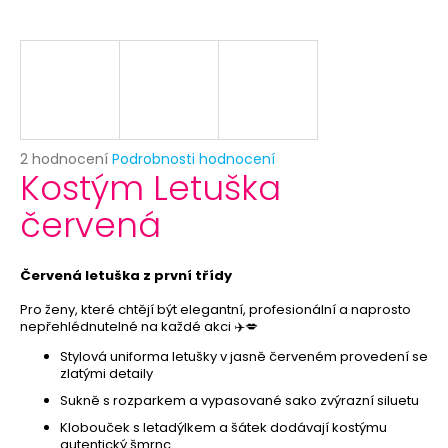
č
u
j
e
m
e
Průměrné
2 hodnocení
Podrobnosti hodnocení
PLOVOUCÍ
Kostým Letuška
hodnocení
SVÍČKA
produktu
-
červená
je
BÍLÁ
5,0
12
z
Kč
5
Červená letuška z první třídy
Původně:
hvězdiček.
19
Pro ženy, které chtějí být elegantní, profesionální a naprosto
Kč
nepřehlédnutelné na každé akci ✈️💋
Stylová uniforma letušky v jasně červeném provedení se
zlatými detaily
Sukně s rozparkem a vypasované sako zvýrazní siluetu
Klobouček s letadýlkem a šátek dodávají kostýmu
autentický šmrnc