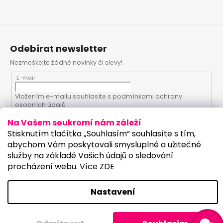
Odebírat newsletter
Nezmeškejte žádné novinky či slevy!
E-mail
Vložením e-mailu souhlasíte s
podmínkami ochrany
osobních údajů
Na Vašem soukromí nám záleží
PŘIHLÁSIT SE
Stisknutím tlačítka „Souhlasím“ souhlasíte s tím,
abychom Vám poskytovali smysluplné a užitečné
služby na základě Vašich údajů o sledování
procházení webu. Více
ZDE
Vytvořil Shoptet
Upravilo studio:
Nastavení
Copyright 2026
PartyKostym.cz
. Všechna práva
vyhrazena.
Upravit nastavení cookies