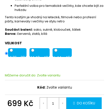
Perfektní volba pro tematické večírky, kde chcete být za
hvězdu
Tento kostým je vhodný na letecké, filmové nebo profesní
párty, karnevaly i večírky ve stylu retro
Součást balení:
sako, sukně, klobouček, šátek
Barva:
červená, zlatá, bílá
VELIKOST
S 36 - 38
M 40 - 42
L 44 - 46
Můžeme doručit do:
Zvolte variantu
Kód:
Zvolte variantu
699 Kč
DO KOŠÍKU