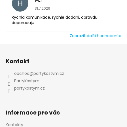
HJ
H
Hodnocení obchodu je 5 z 5 hvězdiček.
Odeslat
31.7.2026
Rychla komunikace, rychle dodani, opravdu
Powered by chaterimo
doporucuju
Zobrazit další hodnocení
Z
á
Kontakt
p
a
obchod
@
partykostym.cz
t
PartyKostym
í
partykostym.cz
Informace pro vás
Kontakty