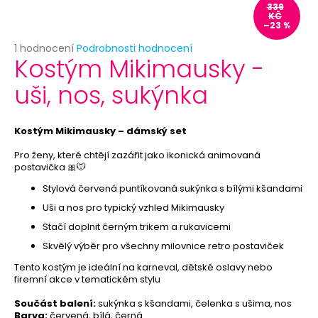
č
339
u
KČ
–23 %
j
e
Průměrné
1 hodnocení
Podrobnosti hodnocení
Kostým Mikimausky -
hodnocení
m
produktu
e
uši, nos, sukýnka
je
5,0
z
SKLENĚNÁ
5
Kostým Mikimausky – dámský set
LAHVIČKA
hvězdiček.
S
Pro ženy, které chtějí zazářit jako ikonická animovaná
KORKEM
postavička 🎀🐭
7
Kč
Stylová červená puntíkovaná sukýnka s bílými kšandami
Původně:
Uši a nos pro typický vzhled Mikimausky
12
Kč
Stačí doplnit černým trikem a rukavicemi
Skvělý výběr pro všechny milovnice retro postaviček
Tento kostým je ideální na karneval, dětské oslavy nebo
firemní akce v tematickém stylu
Součást balení:
sukýnka s kšandami, čelenka s ušima, nos
Barva:
červená, bílá, černá