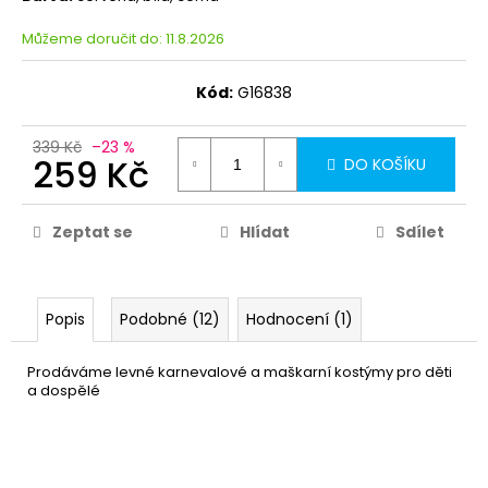
Můžeme doručit do:
11.8.2026
Kód:
G16838
339 Kč
–23 %
259 Kč
DO KOŠÍKU
Zeptat se
Hlídat
Sdílet
Popis
Podobné (12)
Hodnocení (1)
Prodáváme levné karnevalové a maškarní kostýmy pro děti
a dospělé
Rukavice bílé
49 Kč