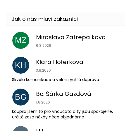
–43 %
Miroslava Zatrepalkova
MZ
Hodnocení obchodu je 5 z 5 hvězdiček.
6.8.2026
Klara Hoferkova
KH
Hodnocení obchodu je 5 z 5 hvězdiček.
3.8.2026
Skvělá komunikace a velmi rychlá doprava
Bc. Šárka Gazdová
BG
Hodnocení obchodu je 5 z 5 hvězdiček.
1.8.2026
koupila jsem to pro vnoučata a ty jsou spokojené,
určitě zase někdy něco objednáme