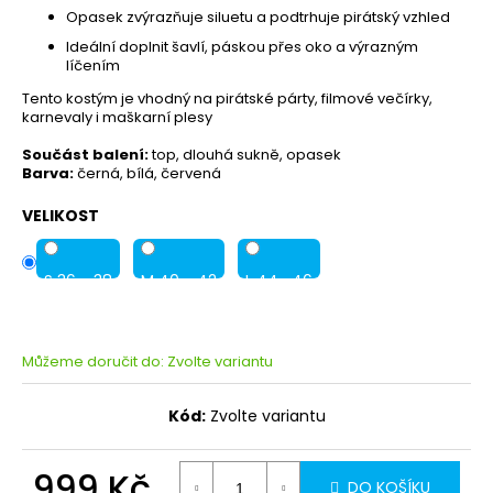
Opasek zvýrazňuje siluetu a podtrhuje pirátský vzhled
Ideální doplnit šavlí, páskou přes oko a výrazným
líčením
Tento kostým je vhodný na pirátské párty, filmové večírky,
karnevaly i maškarní plesy
Součást balení:
top, dlouhá sukně, opasek
Barva:
černá, bílá, červená
VELIKOST
S 36 - 38
M 40 - 42
L 44 -46
Můžeme doručit do:
Zvolte variantu
Kód:
Zvolte variantu
999 Kč
DO KOŠÍKU