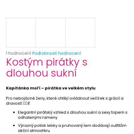
č
u
j
e
m
e
HAVAJSKÝ
Průměrné
1 hodnocení
Podrobnosti hodnocení
VĚNEC
Kostým pirátky s
hodnocení
-
produktu
FIALOVÝ
dlouhou sukní
je
21
5,0
Kč
z
Původně:
5
Kapitánka moří – pirátka ve velkém stylu
39
hvězdiček.
Kč
Pro nebojácné ženy, které chtějí ovládnout večírek s grácií a
dravostí 🏴‍☠️💃
Elegantní pirátský vzhled s dlouhou sukní a sexy topem s
odhalenými rameny
Výrazný potisk lebky a pruhovaný lem dodávají outfitům
akční atmosféru