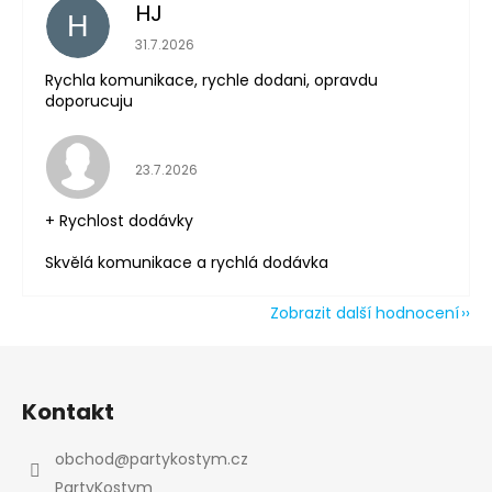
HJ
H
Hodnocení obchodu je 5 z 5 hvězdiček.
31.7.2026
Rychla komunikace, rychle dodani, opravdu
doporucuju
Hodnocení obchodu je 5 z 5 hvězdiček.
23.7.2026
+ Rychlost dodávky
Skvělá komunikace a rychlá dodávka
Zobrazit další hodnocení
Z
á
Kontakt
p
a
obchod
@
partykostym.cz
t
PartyKostym