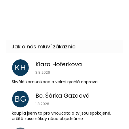
Pirátská šavle, páska přes
149 Kč
oko, náušnice, náhrdelník
DETAIL
Momentálně nedostupné
Klara Hoferkova
KH
Hodnocení obchodu je 5 z 5 hvězdiček.
3.8.2026
Skvělá komunikace a velmi rychlá doprava
Odeslat
Bc. Šárka Gazdová
BG
Powered by chaterimo
Hodnocení obchodu je 5 z 5 hvězdiček.
1.8.2026
koupila jsem to pro vnoučata a ty jsou spokojené,
určitě zase někdy něco objednáme