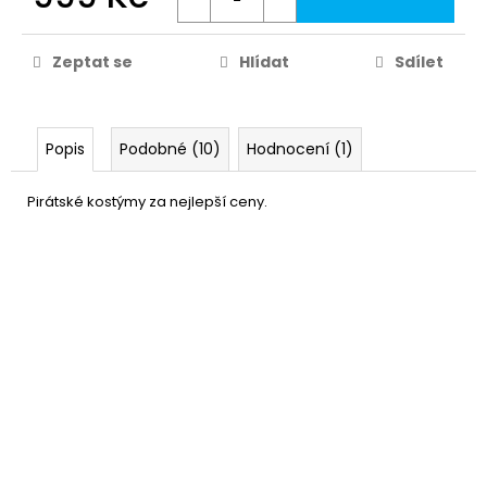
Zeptat se
Hlídat
Sdílet
Popis
Podobné (10)
Hodnocení (1)
Pirátské kostýmy za nejlepší ceny.
Šavle pro piráty
139 Kč
DO KOŠÍKU
Skladem
(22 ks)
–30 %
Rtěnka - červená metalická
129 Kč
DO KOŠÍKU
Skladem
(11 ks)