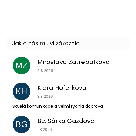
Zelené rukavice krátké
49 Kč
DO KOŠÍKU
Skladem
(14 ks)
Miroslava Zatrepalkova
MZ
Hodnocení obchodu je 5 z 5 hvězdiček.
6.8.2026
Odeslat
Klara Hoferkova
Powered by chaterimo
KH
Hodnocení obchodu je 5 z 5 hvězdiček.
3.8.2026
Skvělá komunikace a velmi rychlá doprava
Bc. Šárka Gazdová
BG
Hodnocení obchodu je 5 z 5 hvězdiček.
1.8.2026