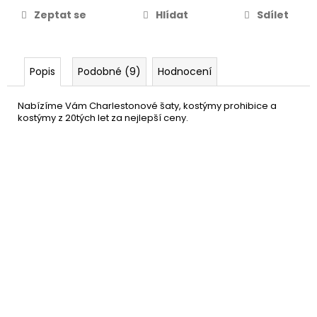
Zeptat se
Hlídat
Sdílet
Popis
Podobné (9)
Hodnocení
Nabízíme Vám Charlestonové šaty, kostýmy prohibice a
kostýmy z 20tých let za nejlepší ceny.
Perlový náhrdelník - 180 cm
56 Kč
DO KOŠÍKU
Skladem
(39 ks)
–43 %
Růžové boa
149 Kč
DO KOŠÍKU
Skladem
(40 ks)
–25 %
Dámská paruka černá -
199 Kč