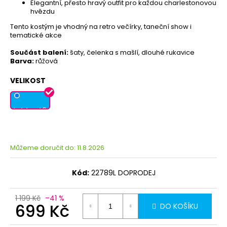
Elegantní, přesto hravý outfit pro každou charlestonovou
hvězdu
Tento kostým je vhodný na retro večírky, taneční show i
tematické akce
Součást balení:
šaty, čelenka s mašlí, dlouhé rukavice
Barva:
růžová
VELIKOST
L 44 - 46
Můžeme doručit do:
11.8.2026
Kód:
22789L DOPRODEJ
1 199 Kč
–41 %
699 Kč
DO KOŠÍKU