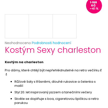
č
1 199
u
KČ
–41 %
j
e
m
e
BÍLÝ
Průměrné
Neohodnoceno
Podrobnosti hodnocení
VĚJÍŘ
Kostým Sexy charleston
hodnocení
-
produktu
PAPÍROVÝ
je
39
0,0
Kostým na charleston
Kč
z
Původně:
5
Pro dámy, které chtějí být nepřehlédnutelné na retro večírku 💃
69
💄
hvězdiček.
Kč
Růžové šaty s třásněmi, dlouhé rukavice a čelenka s
mašlí
Styl 20. let inspirovaný jazzem a tanečními večery
Skvěle se doplňuje s boa, cigaretovou špičkou a retro
parukou