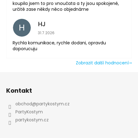
koupila jsem to pro vnoučata a ty jsou spokojené,
určitě zase někdy něco objednáme
HJ
H
Hodnocení obchodu je 5 z 5 hvězdiček.
31.7.2026
Rychla komunikace, rychle dodani, opravdu
doporucuju
Zobrazit další hodnocení
Z
á
Kontakt
p
a
obchod
@
partykostym.cz
t
PartyKostym
í
partykostym.cz