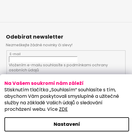
Odebírat newsletter
Nezmeškejte žádné novinky či slevy!
E-mail
Vložením e-mailu souhlasíte s
podmínkami ochrany
osobních údajů
Na Vašem soukromí nám záleží
PŘIHLÁSIT SE
Stisknutím tlačítka „Souhlasím“ souhlasíte s tím,
abychom Vám poskytovali smysluplné a užitečné
služby na základě Vašich údajů o sledování
procházení webu. Více
ZDE
Vytvořil Shoptet
Upravilo studio:
Copyright 2026
PartyKostym.cz
. Všechna práva
Nastavení
vyhrazena.
Upravit nastavení cookies