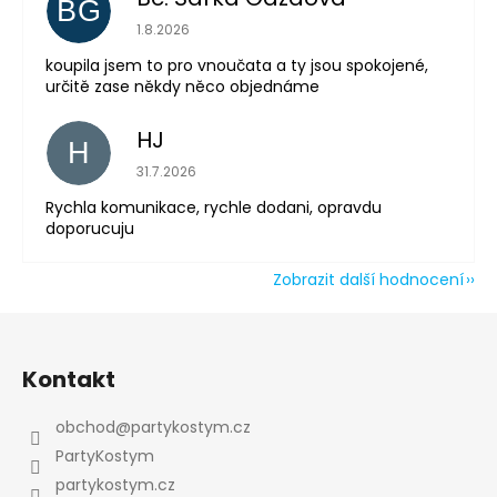
BG
Powered by chaterimo
Hodnocení obchodu je 5 z 5 hvězdiček.
1.8.2026
koupila jsem to pro vnoučata a ty jsou spokojené,
určitě zase někdy něco objednáme
HJ
H
Hodnocení obchodu je 5 z 5 hvězdiček.
31.7.2026
Rychla komunikace, rychle dodani, opravdu
doporucuju
Zobrazit další hodnocení
Z
á
Kontakt
p
a
obchod
@
partykostym.cz
t
PartyKostym
í
partykostym.cz