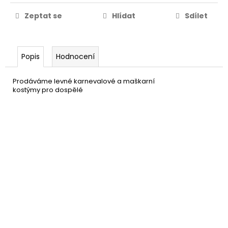
Zeptat se
Hlídat
Sdílet
Popis
Hodnocení
Prodáváme levné karnevalové a maškarní
kostýmy pro dospělé
Černý make-up
49 Kč
DO KOŠÍKU
Skladem
(44 ks)
–50 %
Černá tylová sukně
179 Kč
DO KOŠÍKU
Skladem
(3 ks)
–40 %