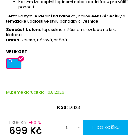
Kostým lze doplnit legínami nebo spodničkou pro větší
pohodlí
Tento kostým je ideální na karneval, halloweenské večírky a
tematické události ve stylu pohádky či vesnice
Součást balení:
top, sukně s třásněmi, ozdoba na krk,
klobouk
Barva:
zelená, béžová, hnědá
VELIKOST
S - M
Můžeme doručit do:
10.8.2026
Kód:
DL123
1 399 Kč
–50 %
699 Kč
DO KOŠÍKU