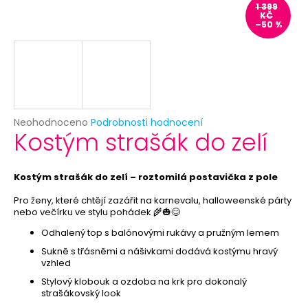
č
1 399
u
KČ
–50 %
j
e
m
e
HAVAJSKÝ
Průměrné
Neohodnoceno
Podrobnosti hodnocení
VĚNEC
Kostým strašák do zelí
hodnocení
-
produktu
RŮŽOVÝ
je
21
0,0
Kostým strašák do zelí – roztomilá postavička z pole
Kč
z
Původně:
5
Pro ženy, které chtějí zazářit na karnevalu, halloweenské párty
59
nebo večírku ve stylu pohádek 🌾🎃😊
hvězdiček.
Kč
Odhalený top s balónovými rukávy a pružným lemem
Sukně s třásněmi a nášivkami dodává kostýmu hravý
vzhled
Stylový klobouk a ozdoba na krk pro dokonalý
strašákovský look