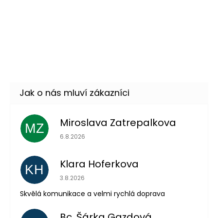
Skladem
(17 ks)
–40 %
Bílé kontaktní čočky -
199 Kč
WhiteOUT
DETAIL
Momentálně nedostupné
Miroslava Zatrepalkova
MZ
Hodnocení obchodu je 5 z 5 hvězdiček.
6.8.2026
Klara Hoferkova
KH
Hodnocení obchodu je 5 z 5 hvězdiček.
3.8.2026
Skvělá komunikace a velmi rychlá doprava
Odeslat
Bc. Šárka Gazdová