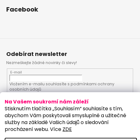
Facebook
Odebírat newsletter
Nezmeškejte žádné novinky či slevy!
E-mail
Vložením e-mailu souhlasíte s
podmínkami ochrany
osobních údajů
Na Vašem soukromí nám záleží
PŘIHLÁSIT SE
Stisknutím tlačítka „Souhlasím“ souhlasíte s tím,
abychom Vám poskytovali smysluplné a užitečné
služby na základě Vašich údajů o sledování
procházení webu. Více
ZDE
Vytvořil Shoptet
Upravilo studio: