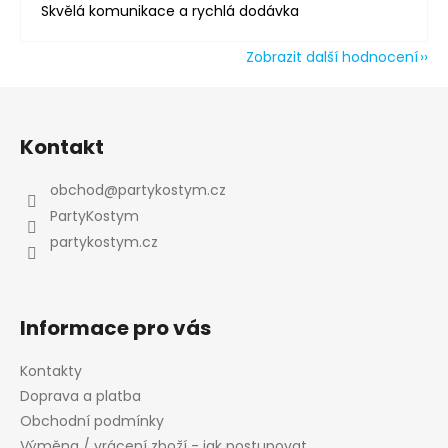
Skvělá komunikace a rychlá dodávka
Zobrazit další hodnocení
Z
á
Kontakt
p
a
obchod
@
partykostym.cz
t
PartyKostym
í
partykostym.cz
Informace pro vás
Kontakty
Doprava a platba
Obchodní podmínky
Výměna / vrácení zboží - jak postupovat