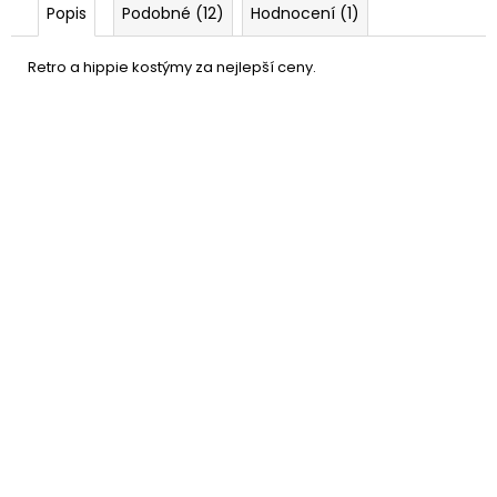
Popis
Podobné (12)
Hodnocení (1)
Retro a hippie kostýmy za nejlepší ceny.
Nalepovací kotlety Teddy
39 Kč
Boy
DO KOŠÍKU
Skladem
(12 ks)
–33 %
Pánská paruka retro 50s
449 Kč
DO KOŠÍKU
Skladem
(1 ks)
–25 %
Černé brýle blues
49 Kč
DO KOŠÍKU
Skladem
(25 ks)
–44 %
Nafukovací retro mobil
119 Kč