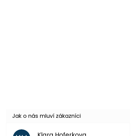
Momentálně nedostupné
–40 %
Sluneční brýle Rayban
199 Kč
DO KOŠÍKU
Skladem
(4 ks)
Stříbrná kravata
59 Kč
DO KOŠÍKU
Skladem
(14 ks)
–40 %
Pánská černá paruka
359 Kč
DO KOŠÍKU
Skladem
(4 ks)
–21 %
Klara Hoferkova