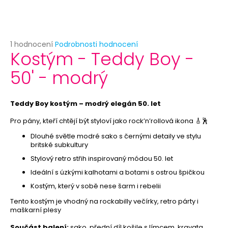
č
u
j
e
Průměrné
1 hodnocení
Podrobnosti hodnocení
m
Kostým - Teddy Boy -
hodnocení
e
produktu
50' - modrý
je
5,0
PRIORITNÍ
z
ZPRACOVÁNÍ
5
Teddy Boy kostým – modrý elegán 50. let
OBJEDNÁVKY
hvězdiček.
29
Pro pány, kteří chtějí být styloví jako rock’n’rollová ikona 🎸🕺
Kč
Dlouhé světle modré sako s černými detaily ve stylu
britské subkultury
Stylový retro střih inspirovaný módou 50. let
Ideální s úzkými kalhotami a botami s ostrou špičkou
Kostým, který v sobě nese šarm i rebelii
Tento kostým je vhodný na rockabilly večírky, retro párty i
maškarní plesy
Součást balení:
sako, přední díl košile s límcem, kravata,