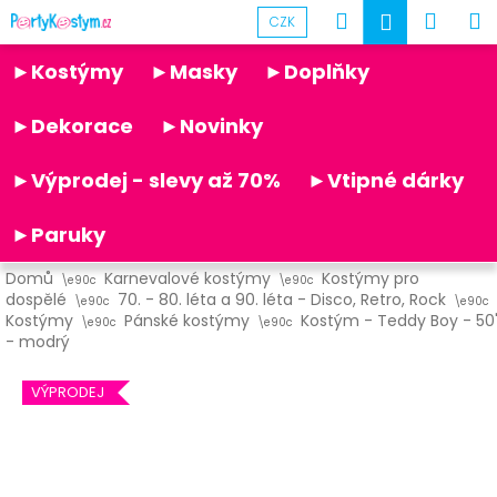
K
Přejít
Hledat
Náku
M
Přihlášen
CZK
na
o
obsah
Partykostym.cz - online
Zpět
Zpět
košík
š
►Kostýmy
►Masky
►Doplňky
í
C
k
►Dekorace
►Novinky
o
p
►Výprodej - slevy až 70%
►Vtipné dárky
o
t
►Paruky
ř
Domů
Karnevalové kostýmy
Kostýmy pro
e
dospělé
70. - 80. léta a 90. léta - Disco, Retro, Rock
b
Kostýmy
Pánské kostýmy
Kostým - Teddy Boy - 50
- modrý
u
j
VÝPRODEJ
e
t
e
n