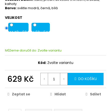
kalhoty
Barva:
světle modrá, černá, bílá
VELIKOST
M 48 - 50
L 52 - 54
Můžeme doručit do:
Zvolte variantu
Kód:
Zvolte variantu
629 Kč
DO KOŠÍKU
Zeptat se
Hlídat
Sdílet