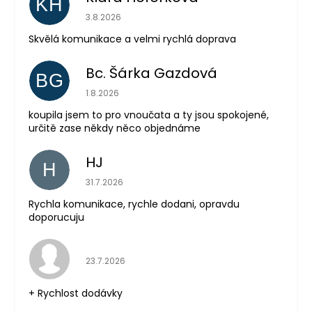
KH
Hodnocení obchodu je 5 z 5 hvězdiček.
3.8.2026
Skvělá komunikace a velmi rychlá doprava
Bc. Šárka Gazdová
BG
Hodnocení obchodu je 5 z 5 hvězdiček.
1.8.2026
Odeslat
koupila jsem to pro vnoučata a ty jsou spokojené,
určitě zase někdy něco objednáme
Powered by chaterimo
HJ
H
Hodnocení obchodu je 5 z 5 hvězdiček.
31.7.2026
Rychla komunikace, rychle dodani, opravdu
doporucuju
Hodnocení obchodu je 5 z 5 hvězdiček.
23.7.2026
+ Rychlost dodávky