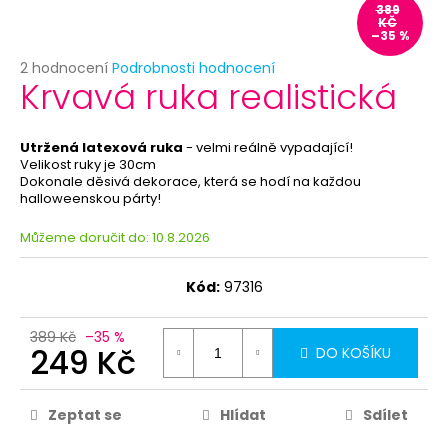
č
389
u
KČ
–35 %
j
e
Průměrné
2 hodnocení
Podrobnosti hodnocení
Krvavá ruka realistická
hodnocení
m
produktu
e
je
4,5
Utržená latexová ruka
- velmi reálně vypadající!
z
Velikost ruky je 30cm
PRIORITNÍ
5
Dokonale děsivá dekorace, která se hodí na každou
ZPRACOVÁNÍ
halloweenskou párty!
hvězdiček.
OBJEDNÁVKY
29
Můžeme doručit do:
10.8.2026
Kč
Kód:
97316
389 Kč
–35 %
249 Kč
DO KOŠÍKU
Zeptat se
Hlídat
Sdílet