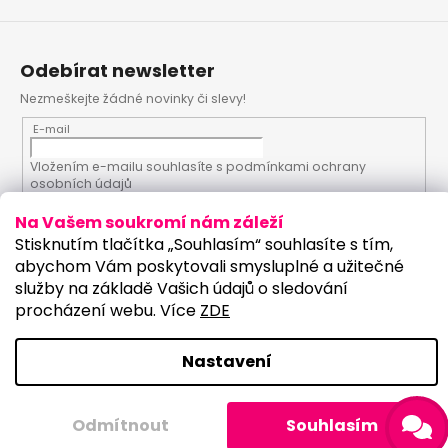
Odebírat newsletter
Nezmeškejte žádné novinky či slevy!
E-mail
Vložením e-mailu souhlasíte s
podmínkami ochrany
osobních údajů
Na Vašem soukromí nám záleží
PŘIHLÁSIT SE
Stisknutím tlačítka „Souhlasím“ souhlasíte s tím,
abychom Vám poskytovali smysluplné a užitečné
služby na základě Vašich údajů o sledování
procházení webu. Více
ZDE
Vytvořil Shoptet
Upravilo studio:
Copyright 2026
PartyKostym.cz
. Všechna práva
Nastavení
vyhrazena.
Upravit nastavení cookies
Odmítnout
Souhlasím