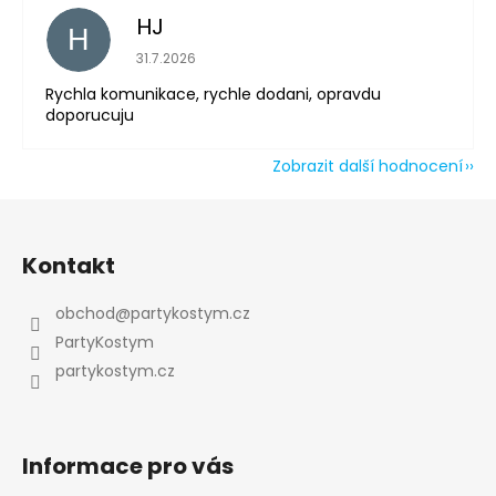
HJ
H
Hodnocení obchodu je 5 z 5 hvězdiček.
31.7.2026
Rychla komunikace, rychle dodani, opravdu
doporucuju
Zobrazit další hodnocení
Z
á
Kontakt
p
a
obchod
@
partykostym.cz
t
PartyKostym
í
partykostym.cz
Informace pro vás