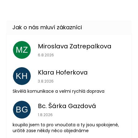
Skladem
(16 ks)
–40 %
Miroslava Zatrepalkova
MZ
Hodnocení obchodu je 5 z 5 hvězdiček.
6.8.2026
Klara Hoferkova
KH
Hodnocení obchodu je 5 z 5 hvězdiček.
3.8.2026
Skvělá komunikace a velmi rychlá doprava
Bc. Šárka Gazdová
BG
Odeslat
Hodnocení obchodu je 5 z 5 hvězdiček.
1.8.2026
Powered by chaterimo
koupila jsem to pro vnoučata a ty jsou spokojené,
určitě zase někdy něco objednáme