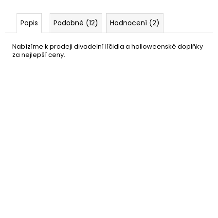
Popis
Podobné (12)
Hodnocení (2)
Nabízíme k prodeji divadelní líčidla a halloweenské doplňky
za nejlepší ceny.
Tekutý latex 28.3ml
59 Kč
DO KOŠÍKU
Skladem
(3 ks)
–40 %
Bílý make-up
49 Kč
DO KOŠÍKU
Skladem
(51 ks)
–50 %
Velká mačeta - 74 cm
149 Kč
DO KOŠÍKU
Skladem
(8 ks)