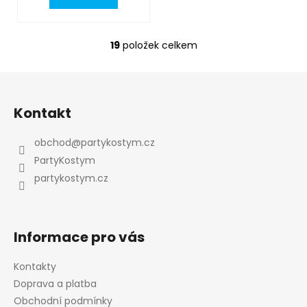
19
položek celkem
O
v
l
Z
á
á
d
Kontakt
p
a
a
c
obchod
@
partykostym.cz
t
í
PartyKostym
p
í
partykostym.cz
r
v
k
y
Informace pro vás
v
ý
Kontakty
p
Doprava a platba
i
Obchodní podmínky