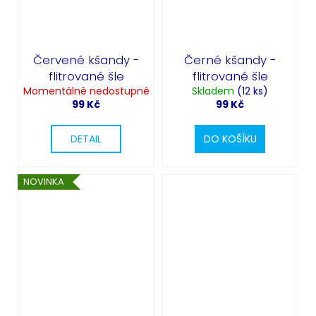
Červené kšandy -
Černé kšandy -
flitrované šle
flitrované šle
Momentálně nedostupné
Skladem
(12 ks)
99 Kč
99 Kč
DETAIL
DO KOŠÍKU
NOVINKA