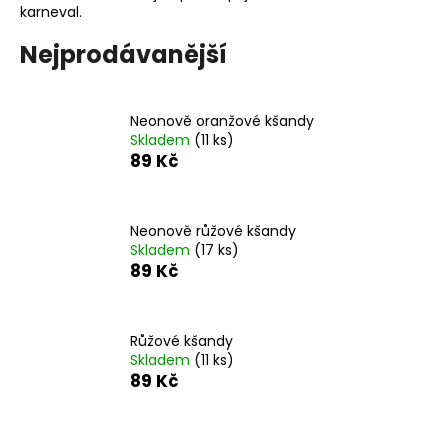
karneval.
a
j
Nejprodávanější
í
t
Neonově oranžové kšandy
?
Skladem
(11 ks)
89 Kč
Neonově růžové kšandy
HLEDAT
Skladem
(17 ks)
89 Kč
D
o
Růžové kšandy
p
Skladem
(11 ks)
89 Kč
o
r
u