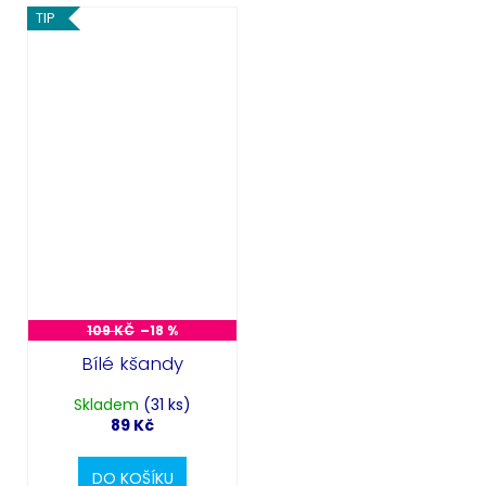
TIP
109 KČ
–18 %
Bílé kšandy
Skladem
(31 ks)
89 Kč
DO KOŠÍKU