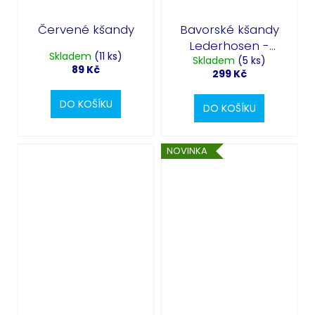
Červené kšandy
Bavorské kšandy
Lederhosen -
Skladem
(11 ks)
Skladem
Oktoberfest
(5 ks)
89 Kč
299 Kč
DO KOŠÍKU
DO KOŠÍKU
NOVINKA