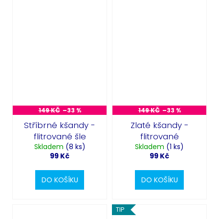
149 KČ
–33 %
149 KČ
–33 %
Stříbrné kšandy -
Zlaté kšandy -
flitrované šle
flitrované
Skladem
(8 ks)
Skladem
(1 ks)
99 Kč
99 Kč
DO KOŠÍKU
DO KOŠÍKU
Odeslat
TIP
Powered by chaterimo