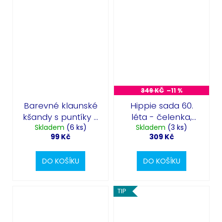
349 KČ
–11 %
Barevné klaunské
Hippie sada 60.
kšandy s puntíky -
léta - čelenka,
Skladem
šle
(6 ks)
brýle, kšandy
Skladem
(3 ks)
99 Kč
309 Kč
DO KOŠÍKU
DO KOŠÍKU
TIP