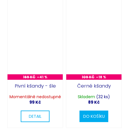
169 KČ
–41 %
109 KČ
–18 %
Pivní kšandy - šle
Černé kšandy
Momentálně nedostupné
Skladem
(32 ks)
99 Kč
89 Kč
DETAIL
DO KOŠÍKU