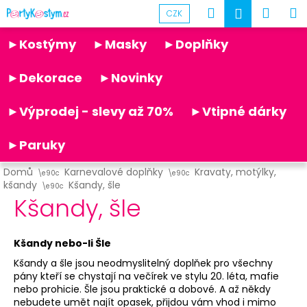
K
Přejít
Hledat
Náku
M
Přihlášen
CZK
na
o
obsah
Partykostym.cz - online
Zpět
Zpět
košík
š
►Kostýmy
►Masky
►Doplňky
í
C
k
►Dekorace
►Novinky
o
p
►Výprodej - slevy až 70%
►Vtipné dárky
o
t
►Paruky
ř
Domů
Karnevalové doplňky
Kravaty, motýlky,
e
kšandy
Kšandy, šle
b
Kšandy, šle
u
j
Kšandy nebo-li Šle
e
Kšandy a šle jsou neodmyslitelný doplňek pro všechny
t
pány kteří se chystají na večírek ve stylu 20. léta, mafie
e
nebo prohicie. Šle jsou praktické a dobové. A až někdy
nebudete umět najít opasek, přijdou vám vhod i mimo
n