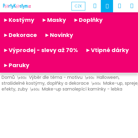
K
Přejít
Hledat
Náku
M
Přihlášen
CZK
na
o
obsah
Partykostym.cz - online
Zpět
Zpět
košík
š
►Kostýmy
►Masky
►Doplňky
í
C
k
►Dekorace
►Novinky
o
p
►Výprodej - slevy až 70%
►Vtipné dárky
o
t
►Paruky
ř
Domů
Výběr dle téma - motivu
Halloween,
e
strašidelné kostýmy, doplňky a dekorace
Make-up, spreje
b
efekty, zuby
Make-up samolepící kamínky - lebka
u
j
e
t
e
n