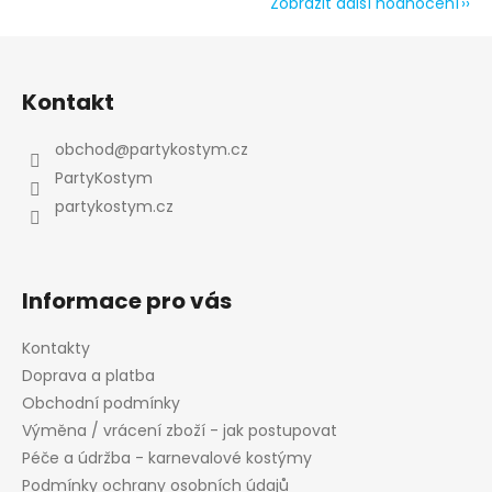
Zobrazit další hodnocení
Z
á
Kontakt
p
a
obchod
@
partykostym.cz
t
PartyKostym
í
partykostym.cz
Informace pro vás
Kontakty
Doprava a platba
Obchodní podmínky
Výměna / vrácení zboží - jak postupovat
Péče a údržba - karnevalové kostýmy
Podmínky ochrany osobních údajů