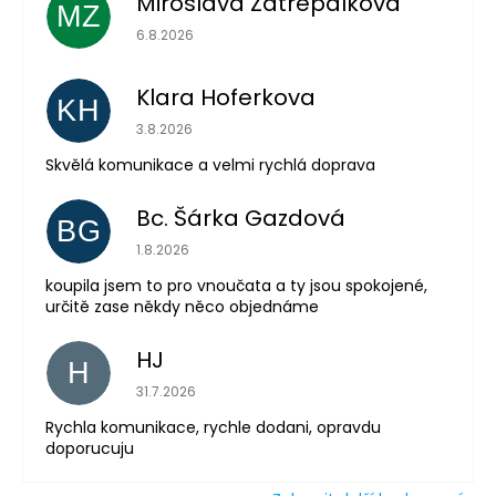
Miroslava Zatrepalkova
MZ
Hodnocení obchodu je 5 z 5 hvězdiček.
6.8.2026
Klara Hoferkova
KH
Hodnocení obchodu je 5 z 5 hvězdiček.
Odeslat
3.8.2026
Skvělá komunikace a velmi rychlá doprava
Powered by chaterimo
Bc. Šárka Gazdová
BG
Hodnocení obchodu je 5 z 5 hvězdiček.
1.8.2026
koupila jsem to pro vnoučata a ty jsou spokojené,
určitě zase někdy něco objednáme
HJ
H
Hodnocení obchodu je 5 z 5 hvězdiček.
31.7.2026
Rychla komunikace, rychle dodani, opravdu
doporucuju