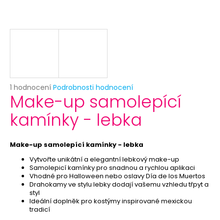
č
u
j
e
m
e
BAREVNÝ
Průměrné
1 hodnocení
Podrobnosti hodnocení
HAVAJSKÝ
Make-up samolepící
hodnocení
VĚNEC
produktu
kamínky - lebka
16
je
Kč
5,0
Původně:
z
39
5
Make-up samolepící kamínky - lebka
Kč
hvězdiček.
Vytvořte unikátní a elegantní lebkový make-up
Samolepicí kamínky pro snadnou a rychlou aplikaci
Vhodné pro Halloween nebo oslavy Día de los Muertos
Drahokamy ve stylu lebky dodají vašemu vzhledu třpyt a
styl
Ideální doplněk pro kostýmy inspirované mexickou
tradicí