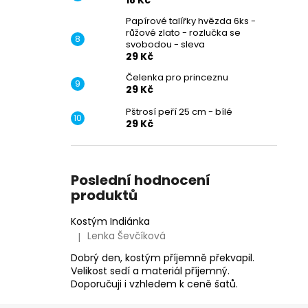
18 Kč
Papírové talířky hvězda 6ks -
růžové zlato - rozlučka se
svobodou - sleva
29 Kč
Čelenka pro princeznu
29 Kč
Pštrosí peří 25 cm - bílé
29 Kč
Poslední hodnocení
produktů
Kostým Indiánka
Lenka Ševčíková
|
Hodnocení produktu je 5 z 5 hvězdiček.
Dobrý den, kostým příjemně překvapil.
Velikost sedí a materiál příjemný.
Doporučuji i vzhledem k ceně šatů.