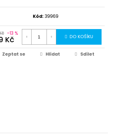
Kód:
39969
Kč
–13 %
DO KOŠÍKU
9 Kč
Zeptat se
Hlídat
Sdílet