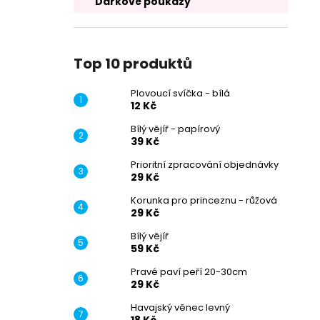
Dárkové poukazy
Top 10 produktů
Plovoucí svíčka - bílá
12 Kč
Bílý vějíř - papírový
39 Kč
Prioritní zpracování objednávky
29 Kč
Korunka pro princeznu - růžová
29 Kč
Bílý vějíř
59 Kč
Pravé paví peří 20-30cm
29 Kč
Havajský věnec levný