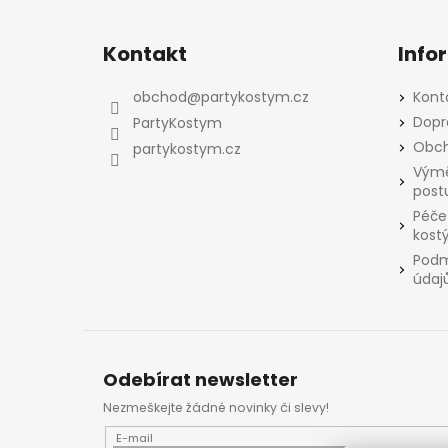
Z
á
Kontakt
Info
p
a
obchod
@
partykostym.cz
Kont
t
Dopr
PartyKostym
í
Obch
partykostym.cz
Výmě
post
Péče
kost
Podm
údaj
Odebírat newsletter
Nezmeškejte žádné novinky či slevy!
E-mail