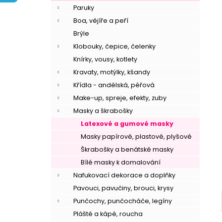
í
Paruky
p
Boa, vějíře a peří
a
Brýle
n
Klobouky, čepice, čelenky
e
Knírky, vousy, kotlety
l
Kravaty, motýlky, kšandy
Křídla - andělská, péřová
Make-up, spreje, efekty, zuby
Masky a škrabošky
Latexové a gumové masky
Masky papírové, plastové, plyšové
Škrabošky a benátské masky
Bílé masky k domalování
Nafukovací dekorace a doplňky
Pavouci, pavučiny, brouci, krysy
Punčochy, punčocháče, legíny
Pláště a kápě, roucha