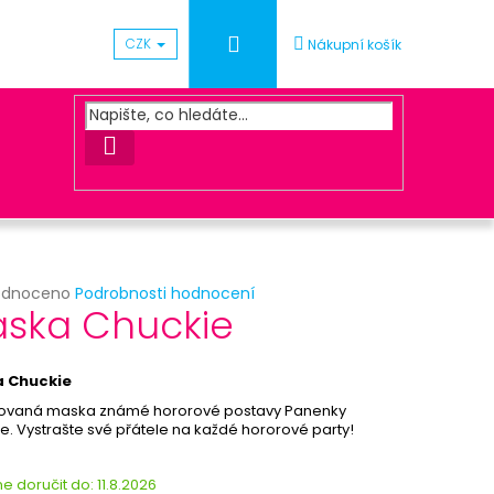
Přihlášení
CZK
Nákupní košík
HLEDAT
rné
odnoceno
Podrobnosti hodnocení
Následující
ska Chuckie
cení
ktu
ACOVÁNÍ OBJEDNÁVKY
 Chuckie
covaná maska známé hororové postavy Panenky
e. Vystrašte své přátele na každé hororové party!
ček.
 doručit do:
11.8.2026