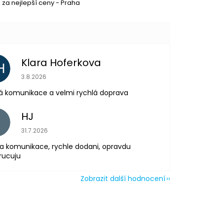
 za nejlepší ceny - Praha
Klara Hoferkova
H
Hodnocení obchodu je 5 z 5 hvězdiček.
3.8.2026
Partykostym.cz - online
á komunikace a velmi rychlá doprava
HJ
H
Hodnocení obchodu je 5 z 5 hvězdiček.
31.7.2026
a komunikace, rychle dodani, opravdu
rucuju
Zobrazit další hodnocení