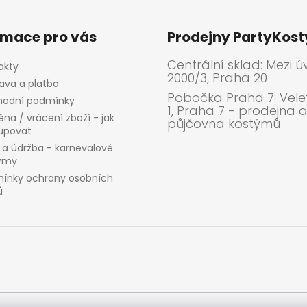
rmace pro vás
Prodejny PartyKos
Centrální sklad: Mezi ú
akty
2000/3, Praha 20
ava a platba
Pobočka Praha 7: Velet
odní podmínky
1, Praha 7 - prodejna 
na / vrácení zboží - jak
půjčovna kostýmů
upovat
 a údržba - karnevalové
ýmy
ínky ochrany osobních
ů