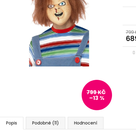
799 
68
799 KČ
–13 %
Popis
Podobné (11)
Hodnocení