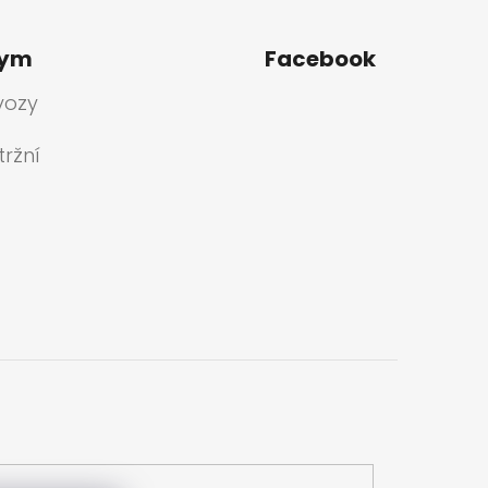
tym
Facebook
vozy
ržní
a