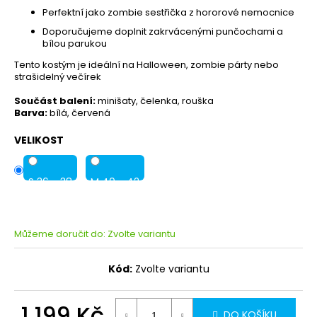
Perfektní jako zombie sestřička z hororové nemocnice
Doporučujeme doplnit zakrvácenými punčochami a
bílou parukou
Tento kostým je ideální na Halloween, zombie párty nebo
strašidelný večírek
Součást balení:
minišaty, čelenka, rouška
Barva:
bílá, červená
VELIKOST
S 36 - 38
M 40 - 42
Můžeme doručit do:
Zvolte variantu
Kód:
Zvolte variantu
1 199 Kč
DO KOŠÍKU