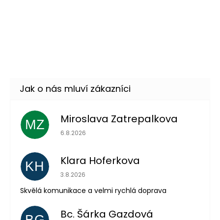
Skladem
(2 ks)
Sada - Zdravotní sestra
79 Kč
DO KOŠÍKU
Skladem
(9 ks)
–46 %
Miroslava Zatrepalkova
MZ
Hodnocení obchodu je 5 z 5 hvězdiček.
6.8.2026
Odeslat
Powered by chaterimo
Klara Hoferkova
KH
Hodnocení obchodu je 5 z 5 hvězdiček.
3.8.2026
Skvělá komunikace a velmi rychlá doprava
Bc. Šárka Gazdová
BG