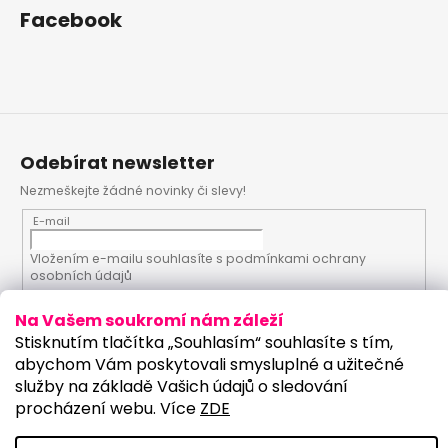
Facebook
Odebírat newsletter
Nezmeškejte žádné novinky či slevy!
E-mail
Vložením e-mailu souhlasíte s
podmínkami ochrany
osobních údajů
Na Vašem soukromí nám záleží
PŘIHLÁSIT SE
Stisknutím tlačítka „Souhlasím“ souhlasíte s tím,
abychom Vám poskytovali smysluplné a užitečné
služby na základě Vašich údajů o sledování
procházení webu. Více
ZDE
Vytvořil Shoptet
Upravilo studio: