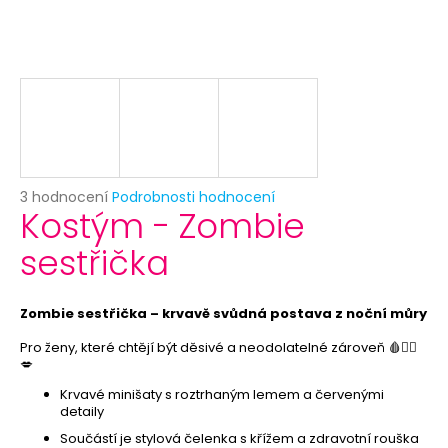
č
u
j
e
m
e
BÍLÝ
VĚJÍŘ
Průměrné
3 hodnocení
Podrobnosti hodnocení
-
Kostým - Zombie
hodnocení
PAPÍROVÝ
produktu
39
sestřička
je
Kč
5,0
Původně:
z
69
5
Zombie sestřička – krvavě svůdná postava z noční můry
Kč
hvězdiček.
Pro ženy, které chtějí být děsivé a neodolatelné zároveň 🩸🧟‍♀️
💋
Krvavé minišaty s roztrhaným lemem a červenými
detaily
Součástí je stylová čelenka s křížem a zdravotní rouška