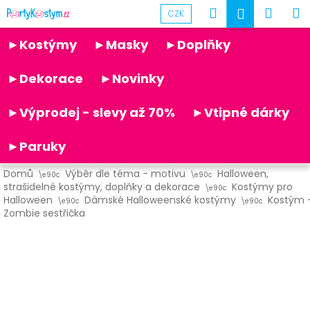
K
Přejít
Hledat
Náku
M
Přihlášen
CZK
na
o
obsah
Partykostym.cz - online
Zpět
Zpět
košík
š
►Kostýmy
►Masky
►Doplňky
í
C
k
►Dekorace
►Novinky
o
p
►Výprodej - slevy až 70%
►Vtipné dárky
o
t
►Paruky
ř
Domů
Výběr dle téma - motivu
Halloween,
e
strašidelné kostýmy, doplňky a dekorace
Kostýmy pro
b
Halloween
Dámské Halloweenské kostýmy
Kostým 
Zombie sestřička
u
j
e
t
e
n