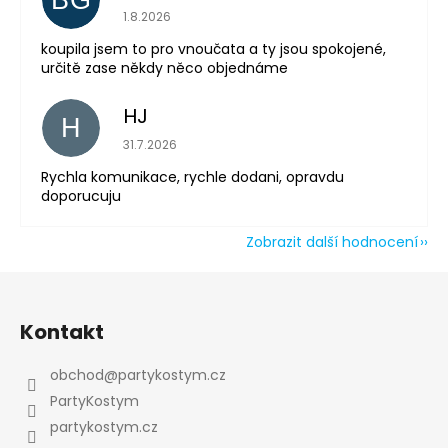
Hodnocení obchodu je 5 z 5 hvězdiček.
1.8.2026
koupila jsem to pro vnoučata a ty jsou spokojené,
určitě zase někdy něco objednáme
HJ
H
Hodnocení obchodu je 5 z 5 hvězdiček.
31.7.2026
Rychla komunikace, rychle dodani, opravdu
doporucuju
Zobrazit další hodnocení
Z
á
Kontakt
p
a
obchod
@
partykostym.cz
t
PartyKostym
í
partykostym.cz