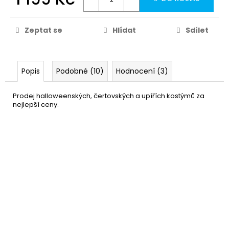
Zeptat se
Hlídat
Sdílet
Popis
Podobné (10)
Hodnocení (3)
Prodej halloweenských, čertovských a upířích kostýmů za
nejlepší ceny.
Bílé krvavé nadkolenky
129 Kč
DO KOŠÍKU
Skladem
(5 ks)
Velký sekáček
89 Kč
DO KOŠÍKU
Skladem
(11 ks)
–25 %