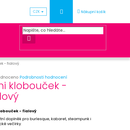
Přihlášení
CZK
Nákupní košík
HLEDAT
k - fialový
rné
odnoceno
Podrobnosti hodnocení
Následující
ni klobouček -
cení
ktu
alový
ACOVÁNÍ OBJEDNÁVKY
lobouček - fialový
ček.
tní doplněk pro burlesque, kabaret, steampunk i
cké večírky.