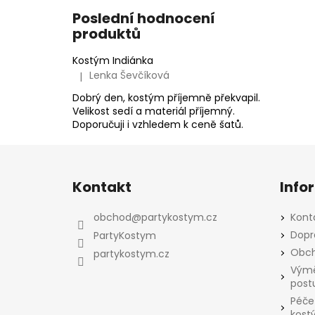
Poslední hodnocení
produktů
Kostým Indiánka
Lenka Ševčíková
|
Hodnocení produktu je 5 z 5 hvězdiček.
Dobrý den, kostým příjemně překvapil.
Velikost sedí a materiál příjemný.
Doporučuji i vzhledem k ceně šatů.
Z
á
Kontakt
Info
p
a
obchod
@
partykostym.cz
Kont
t
Dopr
PartyKostym
í
Obch
partykostym.cz
Výmě
post
Péče
kost