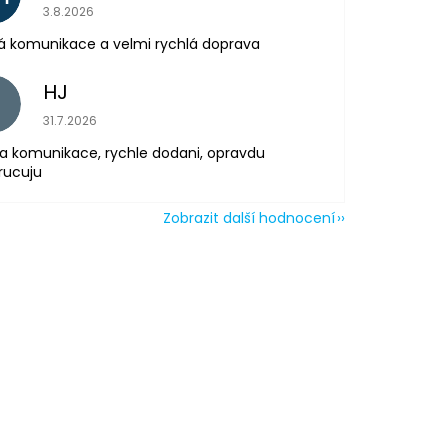
Hodnocení obchodu je 5 z 5 hvězdiček.
3.8.2026
á komunikace a velmi rychlá doprava
HJ
H
Hodnocení obchodu je 5 z 5 hvězdiček.
31.7.2026
a komunikace, rychle dodani, opravdu
rucuju
Zobrazit další hodnocení