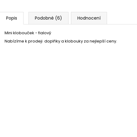
Popis
Podobné (6)
Hodnocení
Mini klobouček - fialový
Nabízíme k prodeji doplňky a klobouky za nejlepší ceny.
Fialová barva na vlasy ve spreji
Momentálně nedostupné
34 %
Tutu sukně - fialová
Skladem
(1 ks)