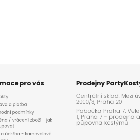
rmace pro vás
Prodejny PartyKos
Centrální sklad: Mezi ú
akty
2000/3, Praha 20
ava a platba
Pobočka Praha 7: Velet
odní podmínky
1, Praha 7 - prodejna 
na / vrácení zboží - jak
půjčovna kostýmů
upovat
 a údržba - karnevalové
ýmy