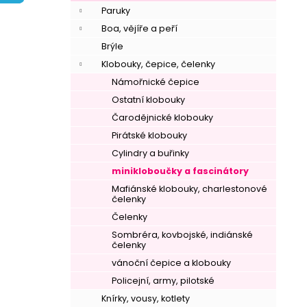
í
Paruky
p
Boa, vějíře a peří
a
Brýle
n
Klobouky, čepice, čelenky
e
Námořnické čepice
l
Ostatní klobouky
Čarodějnické klobouky
Pirátské klobouky
Cylindry a buřinky
minikloboučky a fascinátory
Mafiánské klobouky, charlestonové
čelenky
Čelenky
Sombréra, kovbojské, indiánské
čelenky
vánoční čepice a klobouky
Policejní, army, pilotské
Knírky, vousy, kotlety