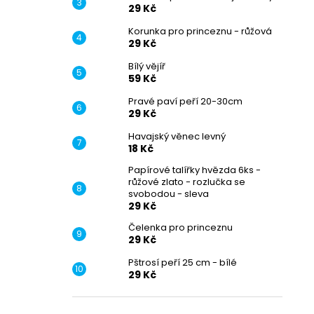
29 Kč
Korunka pro princeznu - růžová
29 Kč
Bílý vějíř
59 Kč
Pravé paví peří 20-30cm
29 Kč
Havajský věnec levný
18 Kč
Papírové talířky hvězda 6ks -
růžové zlato - rozlučka se
svobodou - sleva
29 Kč
Čelenka pro princeznu
29 Kč
Pštrosí peří 25 cm - bílé
29 Kč