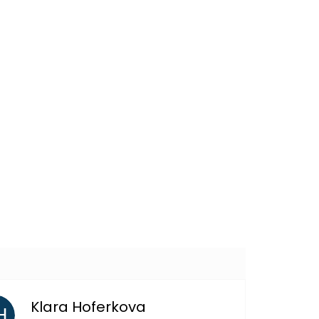
129 Kč
DO KOŠÍKU
399 Kč
DO KOŠÍKU
Další
produkt
Klara Hoferkova
H