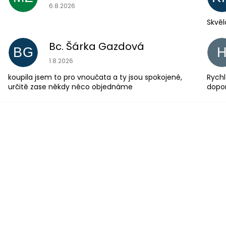
Hodnocení obchodu je 5 z 5 hvězdiček.
6.8.2026
Skvěl
Bc. Šárka Gazdová
BG
Hodnocení obchodu je 5 z 5 hvězdiček.
1.8.2026
koupila jsem to pro vnoučata a ty jsou spokojené,
Rychl
určitě zase někdy něco objednáme
dopo