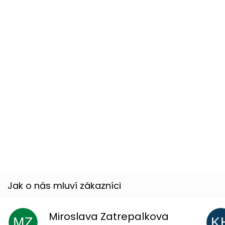
–40
%
Rtěnka - fialová metalická
Skladem
(6 ks)
Paruka čarodějka - černofialová
Skladem
(3 ks)
18 %
Miroslava Zatrepalkova
MZ
K