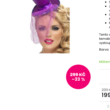
Tento 
temati
vystou
Barva: 
Můžeme
299 KČ
–33 %
299 
19