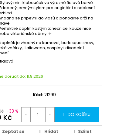
Stylový mini klobouček ve výrazné fialové barvě.
Zdobený jemným tylem pro originální a noblesní
vzhled.
Snadno se připevní do vlasů a pohodlně drží na
hlavě.
Perfektně doplní kostým tanečnice, kouzelnice
nebo viktoriánské dámy. ✨
doplněk je vhodný na karneval, burlesque show,
cké večírky, Halloween, cosplay i divadelní
pení.
fialová
 doručit do:
11.8.2026
Kód:
21299
Kč
–33 %
DO KOŠÍKU
9 Kč
Zeptat se
Hlídat
Sdílet