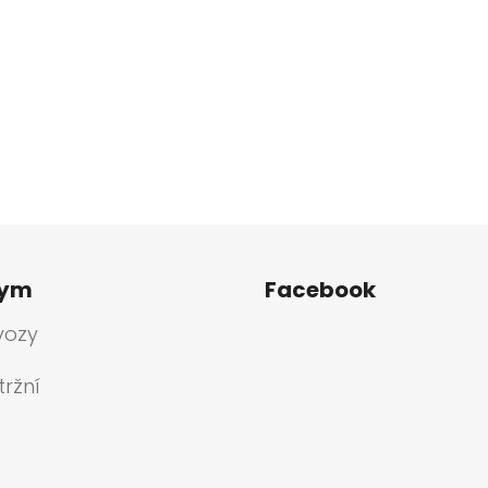
tym
Facebook
vozy
ržní
a