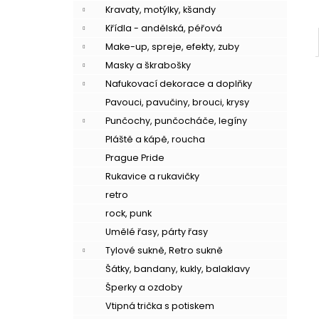
Kravaty, motýlky, kšandy
Křídla - andělská, péřová
Make-up, spreje, efekty, zuby
Masky a škrabošky
Nafukovací dekorace a doplňky
Pavouci, pavučiny, brouci, krysy
Punčochy, punčocháče, legíny
Pláště a kápě, roucha
Prague Pride
Rukavice a rukavičky
retro
rock, punk
–
Umělé řasy, párty řasy
Tylové sukně, Retro sukně
Šátky, bandany, kukly, balaklavy
Šperky a ozdoby
Vtipná trička s potiskem