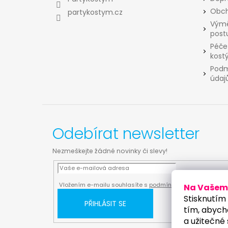
í
Obch
partykostym.cz
Výmě
post
Péče
kost
Podm
údaj
Odebírat newsletter
Nezmeškejte žádné novinky či slevy!
Vložením e-mailu souhlasíte s
podmínkami ochrany osobn
Na Vašem 
Stisknutím 
PŘIHLÁSIT SE
tím, abych
a užitečné 