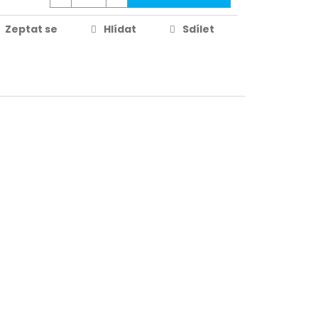
Zeptat se
Hlídat
Sdílet
149 Kč
Partykostym.cz - online
DETAIL
79 Kč
DETAIL