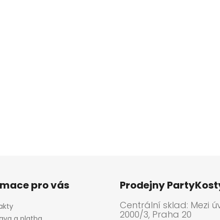
rmace pro vás
Prodejny PartyKos
Centrální sklad: Mezi ú
akty
2000/3, Praha 20
ava a platba