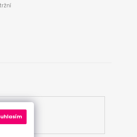
ržní
a
ouhlasím