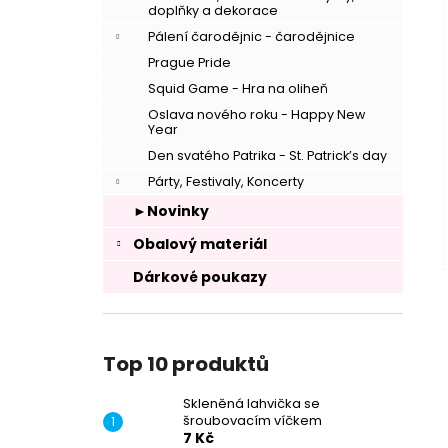
doplňky a dekorace
Pálení čarodějnic - čarodějnice
Prague Pride
Squid Game - Hra na oliheň
Oslava nového roku - Happy New
Year
Den svatého Patrika - St. Patrick’s day
Párty, Festivaly, Koncerty
►Novinky
Obalový materiál
Dárkové poukazy
Top 10 produktů
Skleněná lahvička se
šroubovacím víčkem
7 Kč