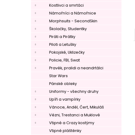
Kostlivci a smrtáci
Námořníci a Námořnice
Morphsuits - SecondSkin
Školačky, Studentky
Piráti a Pirátky
Piloti a Letušky
Pokojské, Uklizečky
Policie, FBI, Swat
Pravěk, pralidi a neandrtálci
Star Wars
Pánské obleky
Uniformy - všechny druhy
Upíři a vampírky
Vánoce, Anděl, Čert, Mikuláš
Vězni, Trestanci a Muklové
Vtipné a Crazy kostýmy
Vtipné pláštěnky