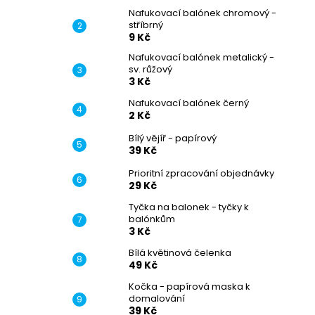
Nafukovací balónek chromový -
stříbrný
9 Kč
Nafukovací balónek metalický -
sv. růžový
3 Kč
Nafukovací balónek černý
2 Kč
Bílý vějíř - papírový
39 Kč
Prioritní zpracování objednávky
29 Kč
Tyčka na balonek - tyčky k
balónkům
3 Kč
Bílá květinová čelenka
49 Kč
Kočka - papírová maska k
domalování
39 Kč