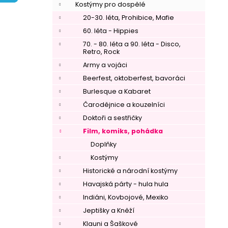
í
Kostýmy pro dospělé
p
20-30. léta, Prohibice, Mafie
a
60. léta - Hippies
n
70. - 80. léta a 90. léta - Disco,
Retro, Rock
e
Army a vojáci
l
Beerfest, oktoberfest, bavoráci
Burlesque a Kabaret
Čarodějnice a kouzelníci
Doktoři a sestřičky
Film, komiks, pohádka
Doplňky
Kostýmy
Historické a národní kostýmy
Havajská párty - hula hula
Indiáni, Kovbojové, Mexiko
Jeptišky a Kněží
Klauni a Šaškové