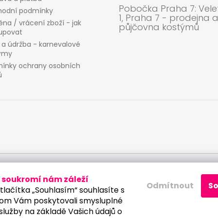
Pobočka Praha 7: Velet
odní podmínky
1, Praha 7 - prodejna 
na / vrácení zboží - jak
půjčovna kostýmů
upovat
 a údržba - karnevalové
ýmy
ínky ochrany osobních
ů
ích údajů
soukromí nám záleží
Odmítnout
S
tlačítka „Souhlasím“ souhlasíte s
om Vám poskytovali smysluplné
služby na základě Vašich údajů o