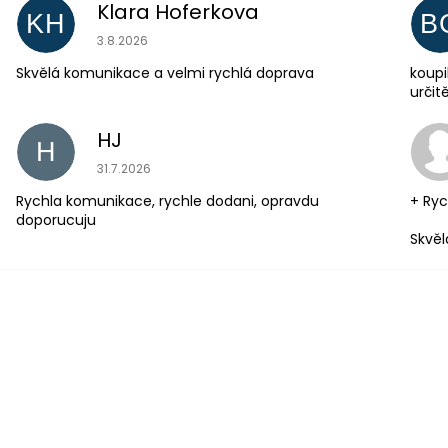
Klara Hoferkova
KH
B
Hodnocení obchodu je 5 z 5 hvězdiček.
3.8.2026
Skvělá komunikace a velmi rychlá doprava
koupi
urči
HJ
H
Hodnocení obchodu je 5 z 5 hvězdiček.
31.7.2026
Rychla komunikace, rychle dodani, opravdu
+ Ryc
doporucuju
Skvěl