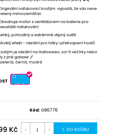
Originální nafukovací kostým: vypadá, že vás nese
zelený mimozemšťan
Obsahuje motor s ventilátorem na baterie pro
neustálé nafukování
Lehký, pohodlný a extrémně vtipný outfit
Skvělý efekt – ideální pro fotky i překvapení hostů
kostým je ideální na Halloween, sci-fi večírky nebo
ly z jiné galaxie 🌌
 zelená, černá, modrá
OST
L 52-54
Kód:
G86776
099 Kč
DO KOŠÍKU