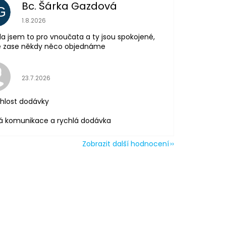
Bc. Šárka Gazdová
G
Hodnocení obchodu je 5 z 5 hvězdiček.
1.8.2026
la jsem to pro vnoučata a ty jsou spokojené,
tě zase někdy něco objednáme
Hodnocení obchodu je 5 z 5 hvězdiček.
23.7.2026
hlost dodávky
á komunikace a rychlá dodávka
Zobrazit další hodnocení