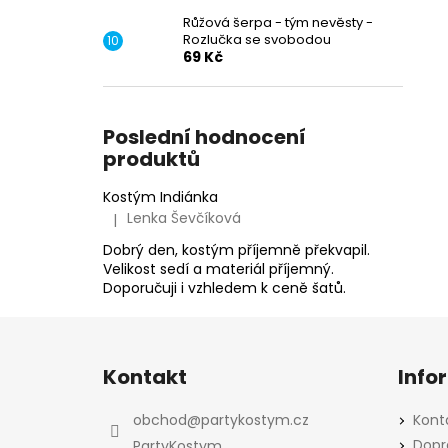
Růžová šerpa - tým nevěsty -
Rozlučka se svobodou
69 Kč
Poslední hodnocení
produktů
Kostým Indiánka
Lenka Ševčíková
|
Hodnocení produktu je 5 z 5 hvězdiček.
Dobrý den, kostým příjemně překvapil.
Velikost sedí a materiál příjemný.
Doporučuji i vzhledem k ceně šatů.
Z
á
Kontakt
Info
p
a
obchod
@
partykostym.cz
Kont
t
Dopr
PartyKostym