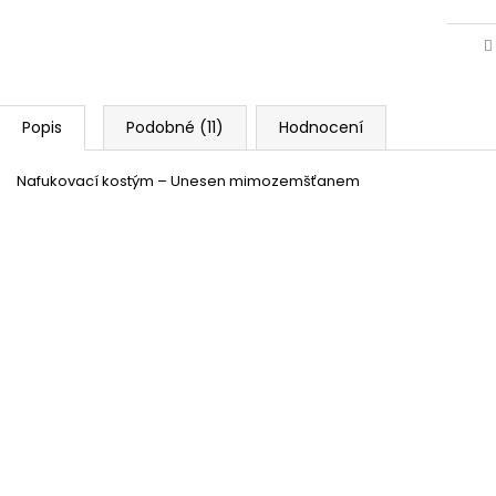
Popis
Podobné (11)
Hodnocení
Nafukovací kostým – Unesen mimozemšťanem
Nafukovací zelený mimozemšťan 85 cm
Momentálně nedostupné
Alien - stříbrné párty brýle
Momentálně nedostupné