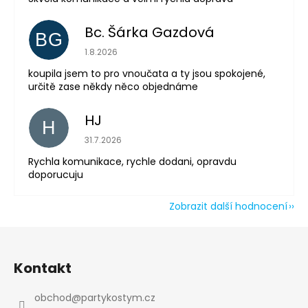
Bc. Šárka Gazdová
BG
Hodnocení obchodu je 5 z 5 hvězdiček.
1.8.2026
koupila jsem to pro vnoučata a ty jsou spokojené,
určitě zase někdy něco objednáme
Odeslat
HJ
H
Powered by chaterimo
Hodnocení obchodu je 5 z 5 hvězdiček.
31.7.2026
Rychla komunikace, rychle dodani, opravdu
doporucuju
Zobrazit další hodnocení
Z
á
Kontakt
p
a
obchod
@
partykostym.cz