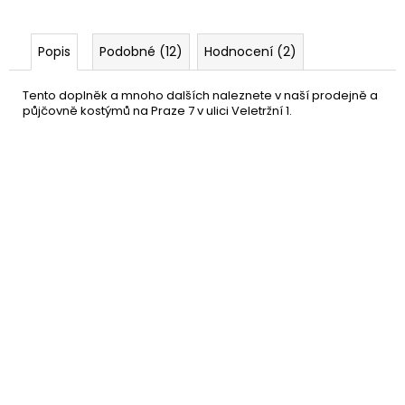
Popis
Podobné (12)
Hodnocení (2)
Tento doplněk a mnoho dalších naleznete v naší prodejně a
půjčovně kostýmů na Praze 7 v ulici Veletržní 1.
Havajský věnec levný
18 Kč
DO KOŠÍKU
Skladem
(více jak100 ks)
–53 %
Havajský věnec - fialový
21 Kč
DO KOŠÍKU
Skladem
(více jak100 ks)
–46 %
Nafukovací ananas
89 Kč
DETAIL
Momentálně nedostupné