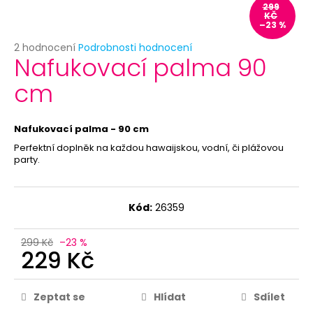
č
299
u
KČ
–23 %
j
e
Průměrné
2 hodnocení
Podrobnosti hodnocení
Nafukovací palma 90
hodnocení
m
produktu
e
cm
je
5,0
z
BÍLÝ
5
Nafukovací palma - 90 cm
VĚJÍŘ
hvězdiček.
Perfektní doplněk na každou hawaijskou, vodní, či plážovou
59
party.
Kč
Kód:
26359
299 Kč
–23 %
229 Kč
Zeptat se
Hlídat
Sdílet