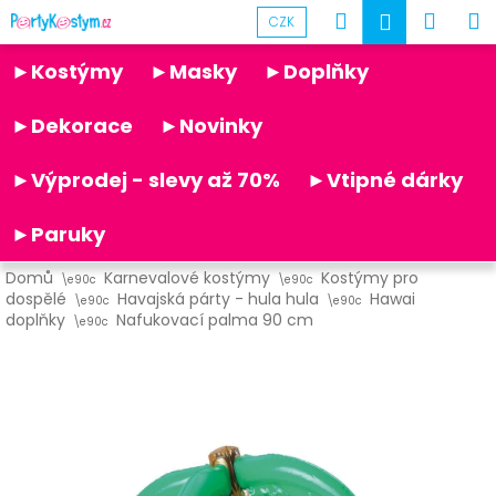
K
Přejít
Hledat
Náku
M
Přihlášen
CZK
na
o
obsah
Partykostym.cz - online
Zpět
Zpět
košík
š
►Kostýmy
►Masky
►Doplňky
í
C
k
►Dekorace
►Novinky
o
p
►Výprodej - slevy až 70%
►Vtipné dárky
o
t
►Paruky
ř
Domů
Karnevalové kostýmy
Kostýmy pro
e
dospělé
Havajská párty - hula hula
Hawai
b
doplňky
Nafukovací palma 90 cm
u
j
e
t
e
n