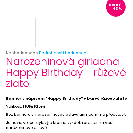
č
109 KČ
u
–45 %
j
e
m
e
BÍLÝ
Průměrné
Neohodnoceno
Podrobnosti hodnocení
VĚJÍŘ
Narozeninová girladna -
hodnocení
-
produktu
PAPÍROVÝ
Happy Birthday - růžové
je
39
0,0
Kč
zlato
z
Původně:
5
69
hvězdiček.
Kč
Banner s nápisem "Happy Birthday" v barvě růžové zlato
Velikost:
16,5x62cm
Bez banneru si narozeninovou oslavu ani neumíme představit.
Je navíc velice stylový a krásně vyzdobí prostor na Vaší
narozeninové oslavě.