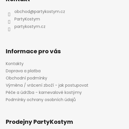
p
a
obchod
@
partykostym.cz
t
PartyKostym
í
partykostym.cz
Informace pro vás
Kontakty
Doprava a platba
Obchodní podmínky
Výměna / vrácení zboží - jak postupovat
Péče a údržba - karnevalové kostýmy
Podmínky ochrany osobních údajů
Prodejny PartyKostym