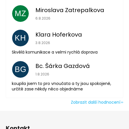
Miroslava Zatrepalkova
MZ
Odeslat
Hodnocení obchodu je 5 z 5 hvězdiček.
6.8.2026
Powered by chaterimo
Klara Hoferkova
KH
Hodnocení obchodu je 5 z 5 hvězdiček.
3.8.2026
Skvělá komunikace a velmi rychlá doprava
Bc. Šárka Gazdová
BG
Hodnocení obchodu je 5 z 5 hvězdiček.
1.8.2026
koupila jsem to pro vnoučata a ty jsou spokojené,
určitě zase někdy něco objednáme
Zobrazit další hodnocení
Z
á
Kontakt