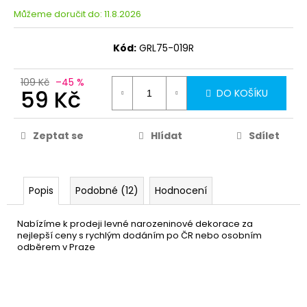
Můžeme doručit do:
11.8.2026
Kód:
GRL75-019R
109 Kč
–45 %
59 Kč
DO KOŠÍKU
Zeptat se
Hlídat
Sdílet
Popis
Podobné (12)
Hodnocení
Nabízíme k prodeji levné narozeninové dekorace za
nejlepší ceny s rychlým dodáním po ČR nebo osobním
odběrem v Praze
Narozeninové brýle 4ks -
39 Kč