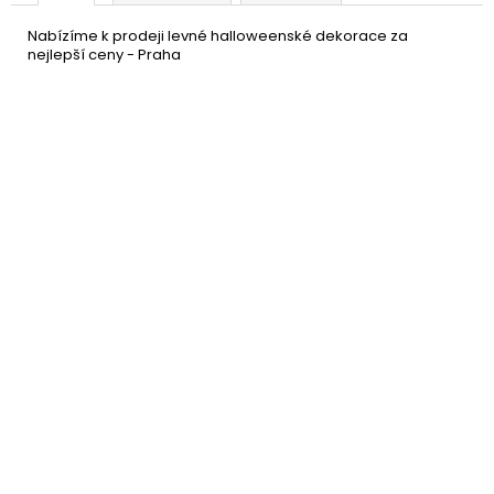
Nabízíme k prodeji levné halloweenské dekorace za
nejlepší ceny - Praha
Netopýr velký - dekorace
439 Kč
Halloween
DETAIL
Momentálně nedostupné
–37 %
Velká žába na tácku -
139 Kč
dekorace Halloween
DETAIL
Momentálně nedostupné
Odříznuté uši na tácku -
139 Kč
dekorace Halloween
DO KOŠÍKU
Skladem
(9 ks)
Krvavé oči na tácku -
119 Kč