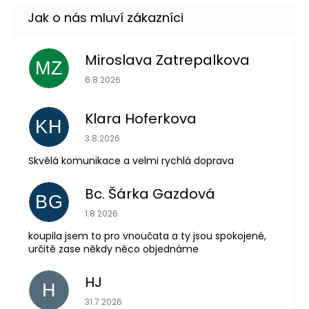
Miroslava Zatrepalkova
MZ
Hodnocení obchodu je 5 z 5 hvězdiček.
6.8.2026
Klara Hoferkova
KH
Hodnocení obchodu je 5 z 5 hvězdiček.
3.8.2026
Skvělá komunikace a velmi rychlá doprava
Bc. Šárka Gazdová
BG
Hodnocení obchodu je 5 z 5 hvězdiček.
Odeslat
1.8.2026
koupila jsem to pro vnoučata a ty jsou spokojené,
Powered by chaterimo
určitě zase někdy něco objednáme
HJ
H
Hodnocení obchodu je 5 z 5 hvězdiček.
31.7.2026