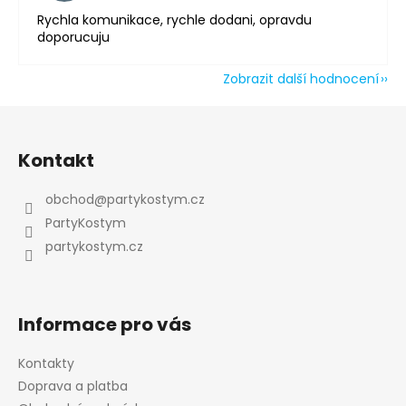
Rychla komunikace, rychle dodani, opravdu
doporucuju
Zobrazit další hodnocení
Z
á
Kontakt
p
a
obchod
@
partykostym.cz
t
PartyKostym
í
partykostym.cz
Informace pro vás
Kontakty
Doprava a platba