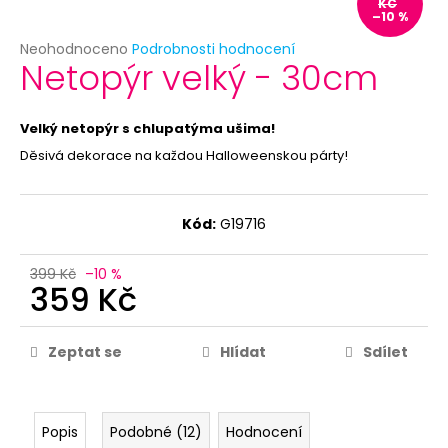
č
KČ
–10 %
u
j
Průměrné
Neohodnoceno
Podrobnosti hodnocení
Netopýr velký - 30cm
e
hodnocení
produktu
m
je
e
0,0
Velký netopýr s chlupatýma ušima!
z
Děsivá dekorace na každou Halloweenskou párty!
5
LEVNÝ
hvězdiček.
HAVAJSKÝ
VĚNEC
MULTICOLOR
Kód:
G19716
15
Kč
399 Kč
–10 %
359 Kč
Zeptat se
Hlídat
Sdílet
Popis
Podobné (12)
Hodnocení