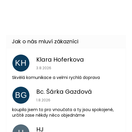
Cock Fighting - 2ks obřích
369 Kč
nafukovacích penisů
DO KOŠÍKU
Skladem
(9 ks)
–26 %
Klara Hoferkova
KH
Hodnocení obchodu je 5 z 5 hvězdiček.
3.8.2026
Skvělá komunikace a velmi rychlá doprava
Bc. Šárka Gazdová
BG
Hodnocení obchodu je 5 z 5 hvězdiček.
1.8.2026
koupila jsem to pro vnoučata a ty jsou spokojené,
určitě zase někdy něco objednáme
Odeslat
HJ