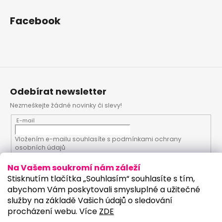
Facebook
Odebírat newsletter
Nezmeškejte žádné novinky či slevy!
E-mail
Vložením e-mailu souhlasíte s
podmínkami ochrany
osobních údajů
Na Vašem soukromí nám záleží
PŘIHLÁSIT SE
Stisknutím tlačítka „Souhlasím“ souhlasíte s tím,
abychom Vám poskytovali smysluplné a užitečné
služby na základě Vašich údajů o sledování
procházení webu. Více
ZDE
Vytvořil Shoptet
Upravilo studio: