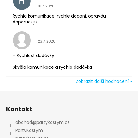
H
Hodnocení obchodu je 5 z 5 hvězdiček.
31.7.2026
Powered by chaterimo
Rychla komunikace, rychle dodani, opravdu
doporucuju
Hodnocení obchodu je 5 z 5 hvězdiček.
23.7.2026
+ Rychlost dodávky
Skvělá komunikace a rychlá dodávka
Zobrazit další hodnocení
Z
á
Kontakt
p
a
obchod
@
partykostym.cz
t
PartyKostym
í