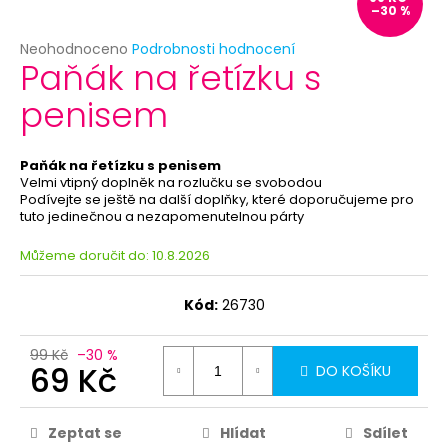
č
–30 %
u
j
Průměrné
Neohodnoceno
Podrobnosti hodnocení
Paňák na řetízku s
e
hodnocení
produktu
m
penisem
je
e
0,0
z
5
Paňák na řetízku s penisem
LÉTAJÍCÍ
hvězdiček.
Velmi vtipný doplněk na rozlučku se svobodou
HOVNA
Podívejte se ještě na další doplňky, které doporučujeme pro
-
tuto jedinečnou a nezapomenutelnou párty
VYSTŘELOVACÍ
EXKREMENTY
–
Můžeme doručit do:
10.8.2026
4KS
69
Kód:
26730
Kč
99 Kč
–30 %
69 Kč
DO KOŠÍKU
Zeptat se
Hlídat
Sdílet