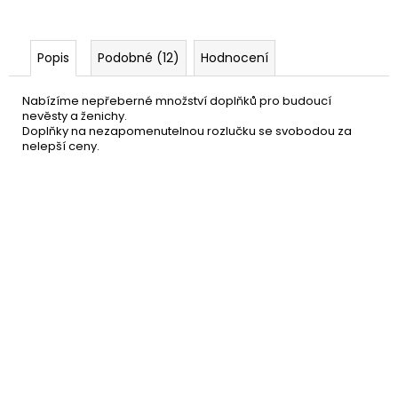
Popis
Podobné (12)
Hodnocení
Nabízíme nepřeberné množství doplňků pro budoucí
nevěsty a ženichy.
Doplňky na nezapomenutelnou rozlučku se svobodou za
nelepší ceny.
Velký nafukovací penis 90
399 Kč
cm
DO KOŠÍKU
Skladem
(8 ks)
–33 %
Panák na řetízku růžový
69 Kč
DO KOŠÍKU
Skladem
(11 ks)
–22 %
Černá šerpa s růžovým
39 Kč