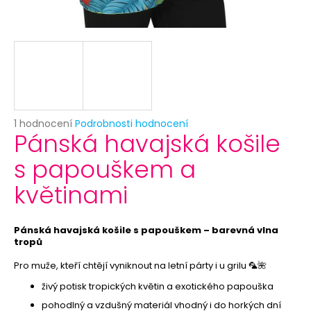
č
u
j
e
m
e
KORUNKA
Průměrné
1 hodnocení
Podrobnosti hodnocení
PRO
Pánská havajská košile
hodnocení
PRINCEZNU
produktu
-
s papouškem a
je
RŮŽOVÁ
5,0
29
květinami
z
Kč
5
hvězdiček.
Pánská havajská košile s papouškem – barevná vlna
tropů
Pro muže, kteří chtějí vyniknout na letní párty i u grilu 🦜🌺
živý potisk tropických květin a exotického papouška
pohodlný a vzdušný materiál vhodný i do horkých dní