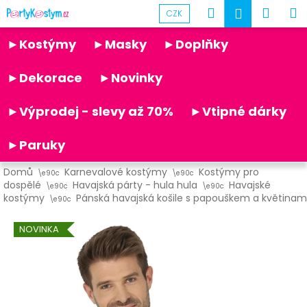
K
Přejít
Hledat
Náku
M
Přihlášen
CZK
na
o
obsah
Partykostym.cz - online
Zpět
Zpět
košík
š
►Kostýmy
►Masky
►Doplňky
í
C
k
►Dekorace
►Novinky
o
p
►Výprodej - slevy až 70%
►Vtipné dárky
o
t
►Paruky
ř
Domů
Karnevalové kostýmy
Kostýmy pro
e
dospělé
Havajská párty - hula hula
Havajské
b
kostýmy
Pánská havajská košile s papouškem a květinam
u
NOVINKA
j
e
t
e
n