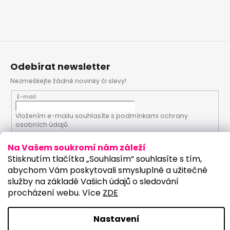
Odebírat newsletter
Nezmeškejte žádné novinky či slevy!
E-mail
Vložením e-mailu souhlasíte s
podmínkami ochrany
osobních údajů
Na Vašem soukromí nám záleží
PŘIHLÁSIT SE
Stisknutím tlačítka „Souhlasím“ souhlasíte s tím,
abychom Vám poskytovali smysluplné a užitečné
služby na základě Vašich údajů o sledování
procházení webu. Více
ZDE
Vytvořil Shoptet
Upravilo studio:
Copyright 2026
PartyKostym.cz
. Všechna práva
Nastavení
vyhrazena.
Upravit nastavení cookies