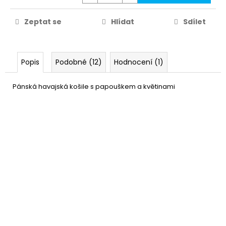
Zeptat se
Hlídat
Sdílet
Popis
Podobné (12)
Hodnocení (1)
Pánská havajská košile s papouškem a květinami
Havajský klobouk - tropico
159 Kč
DO KOŠÍKU
Skladem
(3 ks)
–20 %
Plážový slamák s květinami -
99 Kč
Hawai klobouk
DETAIL
Momentálně nedostupné
–33 %