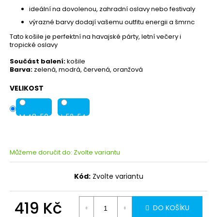
ideální na dovolenou, zahradní oslavy nebo festivaly
výrazné barvy dodají vašemu outfitu energii a šmrnc
Tato košile je perfektní na havajské párty, letní večery i
tropické oslavy
Součást balení:
košile
Barva:
zelená, modrá, červená, oranžová
VELIKOST
M 48-50
L 52-54
Můžeme doručit do:
Zvolte variantu
Kód:
Zvolte variantu
419 Kč
DO KOŠÍKU