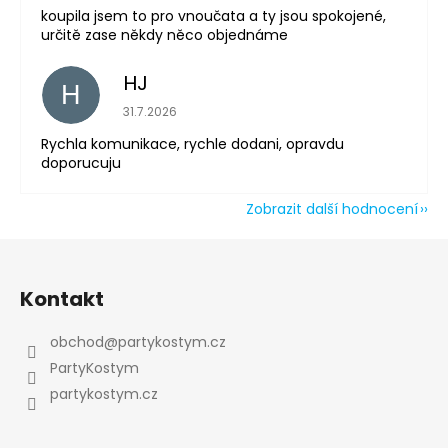
koupila jsem to pro vnoučata a ty jsou spokojené,
určitě zase někdy něco objednáme
HJ
H
Hodnocení obchodu je 5 z 5 hvězdiček.
31.7.2026
Rychla komunikace, rychle dodani, opravdu
doporucuju
Zobrazit další hodnocení
Z
á
Kontakt
p
a
obchod
@
partykostym.cz
t
PartyKostym
í
partykostym.cz