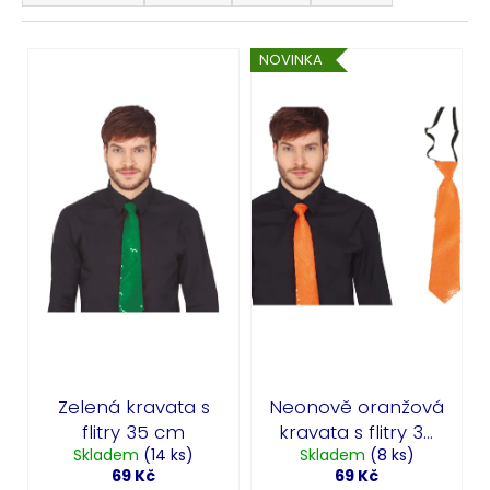
č
z
u
e
j
V
NOVINKA
n
e
ý
í
m
p
e
p
i
r
s
o
HAVAJSKÝ
p
VĚNEC
d
r
LEVNÝ
u
o
18
k
Kč
d
Původně:
t
u
39
ů
Kč
k
t
ů
Zelená kravata s
Neonově oranžová
flitry 35 cm
kravata s flitry 35
Skladem
(14 ks)
Skladem
cm
(8 ks)
69 Kč
69 Kč