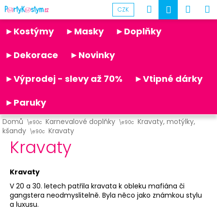
K
Přejít
Hledat
Náku
M
Přihlášen
CZK
na
o
obsah
Partykostym.cz - online
Zpět
Zpět
košík
š
►Kostýmy
►Masky
►Doplňky
í
C
k
►Dekorace
►Novinky
o
p
►Výprodej - slevy až 70%
►Vtipné dárky
o
t
►Paruky
ř
Domů
Karnevalové doplňky
Kravaty, motýlky,
e
kšandy
Kravaty
b
Kravaty
u
j
Kravaty
e
V 20 a 30. letech patřila kravata k obleku mafiána či
t
gangstera neodmyslitelně. Byla něco jako známkou stylu
e
a luxusu.
n