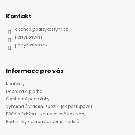
l
Z
á
á
d
Kontakt
p
a
a
c
obchod
@
partykostym.cz
t
í
PartyKostym
p
í
partykostym.cz
r
v
k
y
Informace pro vás
v
ý
Kontakty
p
Doprava a platba
i
Obchodní podmínky
s
Výměna / vrácení zboží - jak postupovat
u
Péče a údržba - karnevalové kostýmy
Podmínky ochrany osobních údajů