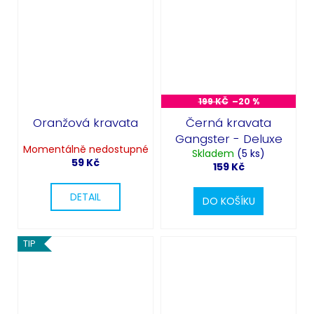
Odeslat
199 KČ
–20 %
Powered by chaterimo
Oranžová kravata
Černá kravata
Gangster - Deluxe
Momentálně nedostupné
Skladem
(5 ks)
59 Kč
159 Kč
DETAIL
DO KOŠÍKU
TIP