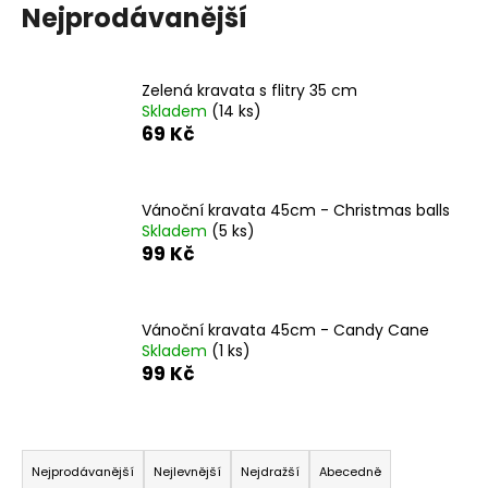
Nejprodávanější
a
j
í
Zelená kravata s flitry 35 cm
t
Skladem
(14 ks)
69 Kč
?
Vánoční kravata 45cm - Christmas balls
Skladem
(5 ks)
99 Kč
HLEDAT
Vánoční kravata 45cm - Candy Cane
D
Skladem
(1 ks)
o
99 Kč
p
o
r
Ř
u
a
Nejprodávanější
Nejlevnější
Nejdražší
Abecedně