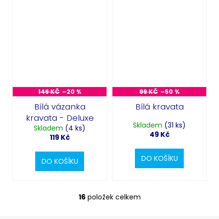
149 KČ
–20 %
99 KČ
–50 %
Bílá vázanka
Bílá kravata
kravata - Deluxe
Skladem
(31 ks)
Skladem
(4 ks)
49 Kč
119 Kč
DO KOŠÍKU
DO KOŠÍKU
16
položek celkem
O
v