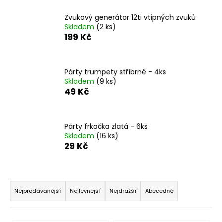
a
Zvukový generátor 12ti vtipných zvuků
j
Skladem
(2 ks)
í
199 Kč
t
?
Párty trumpety stříbrné - 4ks
Skladem
(9 ks)
49 Kč
HLEDAT
Párty frkačka zlatá - 6ks
Skladem
(16 ks)
29 Kč
D
o
Ř
p
o
a
Nejprodávanější
Nejlevnější
Nejdražší
Abecedně
r
z
u
e