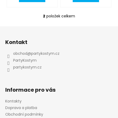
2
položek celkem
O
v
l
Z
á
á
d
Kontakt
p
a
a
c
obchod
@
partykostym.cz
t
í
PartyKostym
p
í
partykostym.cz
r
v
k
y
Informace pro vás
v
ý
Kontakty
Odeslat
p
Doprava a platba
i
Powered by chaterimo
Obchodní podmínky
s