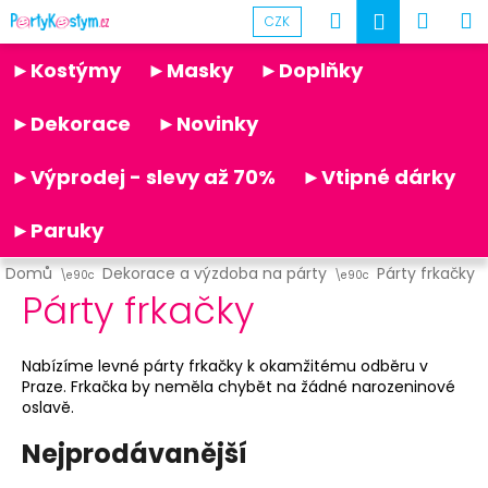
K
Přejít
Hledat
Náku
M
Přihlášen
CZK
na
o
obsah
Partykostym.cz - online
Zpět
Zpět
košík
š
►Kostýmy
►Masky
►Doplňky
í
C
k
►Dekorace
►Novinky
o
p
►Výprodej - slevy až 70%
►Vtipné dárky
o
t
►Paruky
ř
Domů
Dekorace a výzdoba na párty
Párty frkačky
e
Párty frkačky
b
u
Nabízíme levné párty frkačky k okamžitému odběru v
j
Praze. Frkačka by neměla chybět na žádné narozeninové
e
oslavě.
t
Nejprodávanější
e
n