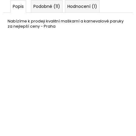
Popis
Podobné (11)
Hodnocení (1)
Nabízíme k prodeji kvalitní maškarní a karnevalové paruky
za nejlepší ceny - Praha
Síťka pod paruku
49 Kč
DO KOŠÍKU
Skladem
(85 ks)
–16 %
Černý knír hippie
39 Kč
DO KOŠÍKU
Skladem
(14 ks)
–60 %
Zlatý flitrovaný klobouk
189 Kč
DO KOŠÍKU
Skladem
(5 ks)
–24 %