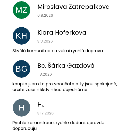
Miroslava Zatrepalkova
MZ
Hodnocení obchodu je 5 z 5 hvězdiček.
6.8.2026
Klara Hoferkova
KH
Hodnocení obchodu je 5 z 5 hvězdiček.
3.8.2026
Skvělá komunikace a velmi rychlá doprava
Bc. Šárka Gazdová
BG
Hodnocení obchodu je 5 z 5 hvězdiček.
1.8.2026
Odeslat
koupila jsem to pro vnoučata a ty jsou spokojené,
určitě zase někdy něco objednáme
Powered by chaterimo
HJ
H
Hodnocení obchodu je 5 z 5 hvězdiček.
31.7.2026
Rychla komunikace, rychle dodani, opravdu
doporucuju