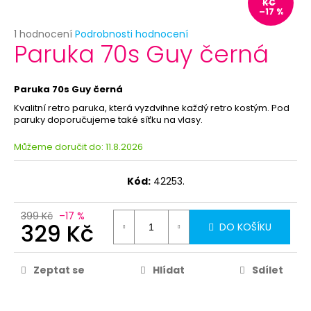
č
KČ
–17 %
u
j
Průměrné
1 hodnocení
Podrobnosti hodnocení
Paruka 70s Guy černá
e
hodnocení
produktu
m
je
e
5,0
Paruka 70s Guy černá
z
Kvalitní retro paruka, která vyzdvihne každý retro kostým. Pod
5
BÍLÝ
paruky doporučujeme také síťku na vlasy.
hvězdiček.
VĚJÍŘ
-
Můžeme doručit do:
11.8.2026
PAPÍROVÝ
39
Kód:
42253.
Kč
Původně:
69
399 Kč
–17 %
Kč
329 Kč
DO KOŠÍKU
Zeptat se
Hlídat
Sdílet