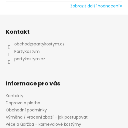
Zobrazit další hodnocení
Z
á
Kontakt
p
a
obchod
@
partykostym.cz
t
PartyKostym
í
partykostym.cz
Informace pro vás
Kontakty
Doprava a platba
Obchodní podmínky
Výměna / vrácení zboží - jak postupovat
Péče a údržba - karnevalové kostýmy