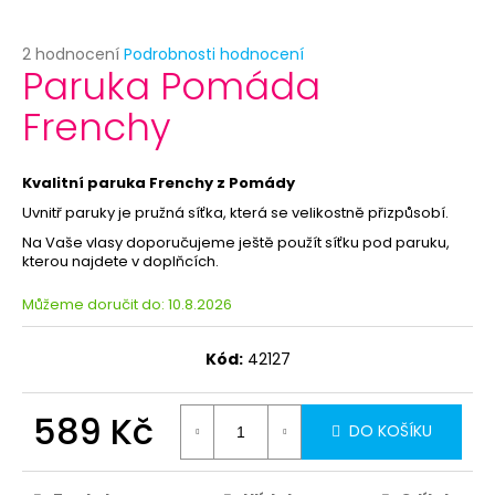
č
u
j
Průměrné
2 hodnocení
Podrobnosti hodnocení
Paruka Pomáda
e
hodnocení
produktu
m
Frenchy
je
e
5,0
z
5
Kvalitní paruka Frenchy z Pomády
HAVAJSKÝ
hvězdiček.
VĚNEC
Uvnitř paruky je pružná síťka, která se velikostně přizpůsobí.
-
Na Vaše vlasy doporučujeme ještě použít síťku pod paruku,
ŽLUTÝ
kterou najdete v doplňcích.
26
Kč
Můžeme doručit do:
10.8.2026
Kód:
42127
589 Kč
DO KOŠÍKU