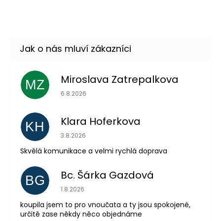
DO KOŠÍKU
Skladem
(6 ks)
–33 %
Miroslava Zatrepalkova
MZ
Hodnocení obchodu je 5 z 5 hvězdiček.
6.8.2026
Klara Hoferkova
KH
Hodnocení obchodu je 5 z 5 hvězdiček.
3.8.2026
Skvělá komunikace a velmi rychlá doprava
Bc. Šárka Gazdová
BG
Hodnocení obchodu je 5 z 5 hvězdiček.
1.8.2026
koupila jsem to pro vnoučata a ty jsou spokojené,
určitě zase někdy něco objednáme