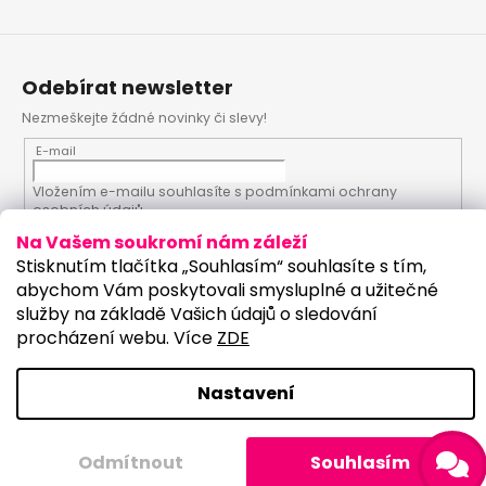
Odebírat newsletter
Nezmeškejte žádné novinky či slevy!
E-mail
Vložením e-mailu souhlasíte s
podmínkami ochrany
osobních údajů
Na Vašem soukromí nám záleží
PŘIHLÁSIT SE
Stisknutím tlačítka „Souhlasím“ souhlasíte s tím,
abychom Vám poskytovali smysluplné a užitečné
služby na základě Vašich údajů o sledování
procházení webu. Více
ZDE
Vytvořil Shoptet
Upravilo studio:
Nastavení
Copyright 2026
PartyKostym.cz
. Všechna práva
vyhrazena.
Upravit nastavení cookies
Odmítnout
Souhlasím