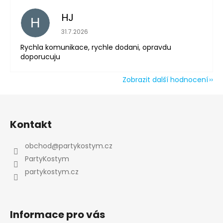
HJ
H
Hodnocení obchodu je 5 z 5 hvězdiček.
31.7.2026
Rychla komunikace, rychle dodani, opravdu
doporucuju
Zobrazit další hodnocení
Odeslat
Z
Powered by chaterimo
á
Kontakt
p
a
obchod
@
partykostym.cz
t
PartyKostym
í
partykostym.cz
Informace pro vás