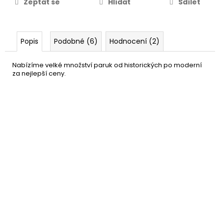
Zeptat se
Hlídat
Sdílet
Popis
Podobné (6)
Hodnocení (2)
Nabízíme velké množství paruk od historických po moderní
za nejlepší ceny.
Síťka pod paruku
49 Kč
DO KOŠÍKU
Skladem
(85 ks)
–16 %
Bunda Pomáda - Grease T-
1 299 Kč
Birds
DETAIL
Skladem
(1 ks)
Síťka pod paruku - tělová
79 Kč
barva