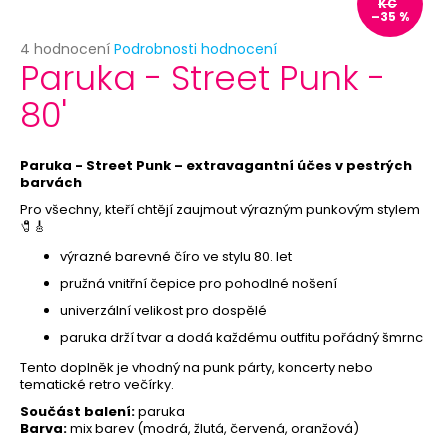
č
KČ
–35 %
u
j
Průměrné
4 hodnocení
Podrobnosti hodnocení
Paruka - Street Punk -
e
hodnocení
produktu
m
80'
je
e
5,0
z
5
Paruka - Street Punk – extravagantní účes v pestrých
BÍLÝ
hvězdiček.
barvách
VĚJÍŘ
-
Pro všechny, kteří chtějí zaujmout výrazným punkovým stylem
PAPÍROVÝ
🧷🎸
39
výrazné barevné číro ve stylu 80. let
Kč
Původně:
pružná vnitřní čepice pro pohodlné nošení
69
univerzální velikost pro dospělé
Kč
paruka drží tvar a dodá každému outfitu pořádný šmrnc
Tento doplněk je vhodný na punk párty, koncerty nebo
tematické retro večírky.
Součást balení:
paruka
Barva:
mix barev (modrá, žlutá, červená, oranžová)