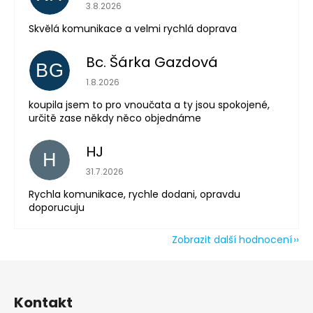
Hodnocení obchodu je 5 z 5 hvězdiček.
3.8.2026
Skvělá komunikace a velmi rychlá doprava
Odeslat
Powered by chaterimo
Bc. Šárka Gazdová
BG
Hodnocení obchodu je 5 z 5 hvězdiček.
1.8.2026
koupila jsem to pro vnoučata a ty jsou spokojené,
určitě zase někdy něco objednáme
HJ
H
Hodnocení obchodu je 5 z 5 hvězdiček.
31.7.2026
Rychla komunikace, rychle dodani, opravdu
doporucuju
Zobrazit další hodnocení
Z
á
Kontakt
p