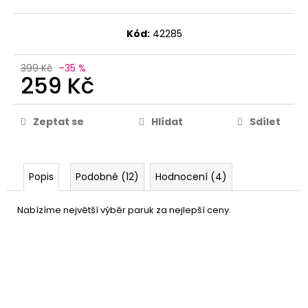
Kód:
42285
399 Kč
–35 %
259 Kč
Zeptat se
Hlídat
Sdílet
Popis
Podobné (12)
Hodnocení (4)
Nabízíme největší výběr paruk za nejlepší ceny.
Punkový náramek a obojek
169 Kč
DETAIL
Momentálně nedostupné
–43 %