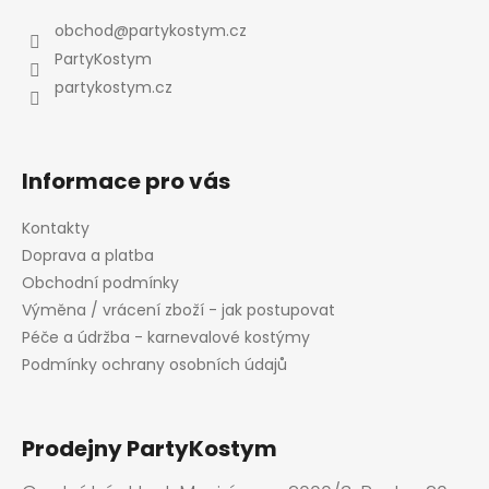
a
obchod
@
partykostym.cz
t
PartyKostym
í
partykostym.cz
Informace pro vás
Kontakty
Doprava a platba
Obchodní podmínky
Výměna / vrácení zboží - jak postupovat
Péče a údržba - karnevalové kostýmy
Podmínky ochrany osobních údajů
Prodejny PartyKostym