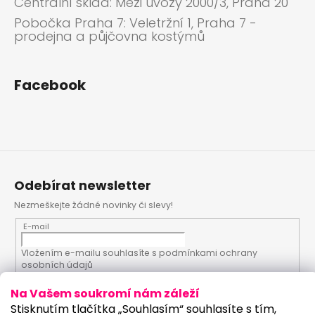
Centrální sklad: Mezi úvozy 2000/3, Praha 20
Pobočka Praha 7: Veletržní 1, Praha 7 -
prodejna a půjčovna kostýmů
Facebook
Odebírat newsletter
Nezmeškejte žádné novinky či slevy!
E-mail
Vložením e-mailu souhlasíte s
podmínkami ochrany
osobních údajů
Na Vašem soukromí nám záleží
PŘIHLÁSIT SE
Stisknutím tlačítka „Souhlasím“ souhlasíte s tím,